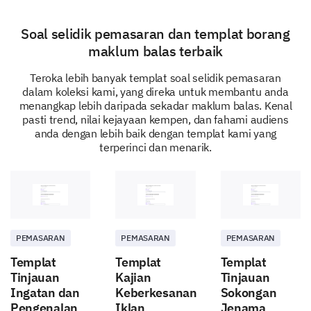
promotions from us? (Select all that apply)
Soal selidik pemasaran dan templat borang
1. Email
maklum balas terbaik
Teroka lebih banyak templat soal selidik pemasaran
dalam koleksi kami, yang direka untuk membantu anda
menangkap lebih daripada sekadar maklum balas. Kenal
pasti trend, nilai kejayaan kempen, dan fahami audiens
2. SMS
anda dengan lebih baik dengan templat kami yang
terperinci dan menarik.
3. Social Media
PEMASARAN
PEMASARAN
PEMASARAN
Templat
Templat
Templat
Tinjauan
Kajian
Tinjauan
4. Postal Mail
Ingatan dan
Keberkesanan
Sokongan
Pengenalan
Iklan
Jenama