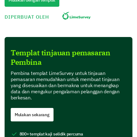
Mulakan dengan templat
2. Satisfied
DIPERBUAT OLEH
3. Neutral
4. Dissatisfied
5. Very Dissatisfied
Templat tinjauan pemasaran
Pembina
What features do you find most beneficial in
Pembina templat LimeSurvey untuk tinjauan
our products? (Select all that apply)
pemasaran memudahkan untuk membuat tinjauan
yang disesuaikan dan bermakna untuk menangkap
1. Durability
data dan mengukur pengalaman pelanggan dengan
berkesan.
2. Affordability
3. Design
Mulakan sekarang
4. Ease of Use
800+ templat kaji selidik percuma