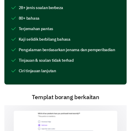
5. Innovative Technology
28+ jenis soalan berbeza
80+ bahasa
Your Experience with Our Services
Terjemahan pantas
We're keen to understand your experience with our
customer service and overall engagement with our
Kaji selidik berbilang bahasa
brand.
Pengalaman berdasarkan jenama dan pemperibadian
Have you interacted with our customer service
Tinjauan & soalan tidak terhad
in the past year?
Ciri tinjauan lanjutan
Yes
No
Templat borang berkaitan
Rate your satisfaction with our customer
service.
Rating scale from 1 (Very unsatisfied) to 10