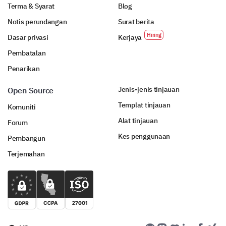
Terma & Syarat
Blog
Notis perundangan
Surat berita
Dasar privasi
Kerjaya
Pembatalan
A Bit About You
Penarikan
Finally, we would like to gather some demographic
information to better understand our audience.
Jenis-jenis tinjauan
Open Source
Templat tinjauan
Komuniti
What is your age group?
Alat tinjauan
Forum
1. Under 18
Kes penggunaan
Pembangun
2. 18-24
Terjemahan
3. 25-34
4. 35-44
5. 45-54