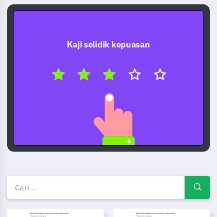
Kaji selidik kepuasan
Kepuasan templat, contoh & b
Templat Kajian Kebahagiaan
Templat tinjauan kepuasan pe