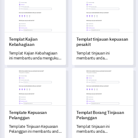
Templat Kajian
Templat tinjauan kepuasan
Kebahagiaan
pesakit
Templat Kajian Kebahagiaan
Templat tinjauan ini
ini membantu anda mengukur
membantu anda
dan memahami kebahagiaan
mendapatkan pandangan
serta kesejahteraan secara
berharga tentang kepuasan
Template Kepuasan Pelanggan
Templat Borang Tinjauan Pela
keseluruhan untuk
pesakit, mendorong
meningkatkan kepuasan.
peningkatan dalam
perkhidmatan kesihatan.
Template Kepuasan
Templat Borang Tinjauan
Pelanggan
Pelanggan
Template Tinjauan Kepuasan
Templat tinjauan ini
Pelanggan ini membantu anda
membantu anda
memahami pengalaman dan
mendapatkan maklum balas