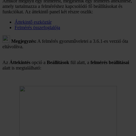
Amikor megnyit egy felmérést, megjelenik egy felmérés áttekintése,
amely tartalmazza a felméréshez kapcsolódó fő beállításokat és
funkciókat. Az áttekintő panel két részre oszlik:
Áttekintő eszköztár
Felmérés összefoglalója
Megjegyzés:
A felmérés gyorsműveletei a 3.6.1-es verzió óta
eltávolítva.
Az
Áttekintés
opció a
Beállítások
fül alatt, a
felmérés beállításai
alatt is megtalálható: