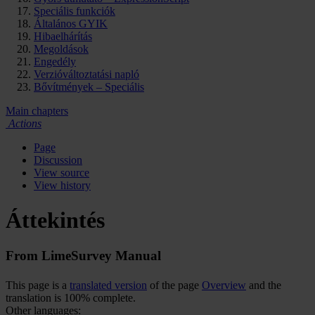
Speciális funkciók
Általános GYIK
Hibaelhárítás
Megoldások
Engedély
Verzióváltoztatási napló
Bővítmények – Speciális
Main chapters
Actions
Page
Discussion
View source
View history
Áttekintés
From LimeSurvey Manual
This page is a
translated version
of the page
Overview
and the
translation is 100% complete.
Other languages: