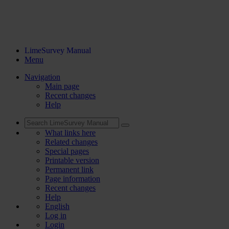
LimeSurvey Manual
Menu
Navigation
Main page
Recent changes
Help
What links here
Related changes
Special pages
Printable version
Permanent link
Page information
Recent changes
Help
English
Log in
Login