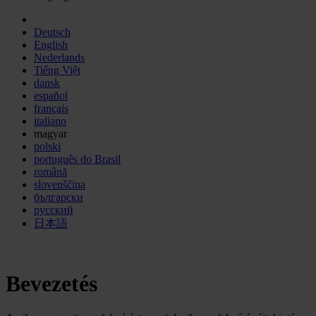
Deutsch
English
Nederlands
Tiếng Việt
dansk
español
français
italiano
magyar
polski
português do Brasil
română
slovenščina
български
русский
日本語
Bevezetés