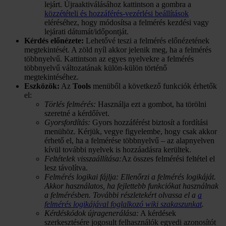
lejárt. Újraaktiválásához kattintson a gombra a
közzétételi és hozzáférés-vezérlési beállítások
eléréséhez, hogy módosítsa a felmérés kezdési vagy
lejárati dátumát/időpontját.
Kérdés előnézete:
Lehetővé teszi a felmérés előnézetének
megtekintését. A zöld nyíl akkor jelenik meg, ha a felmérés
többnyelvű. Kattintson az egyes nyelvekre a felmérés
többnyelvű változatának külön-külön történő
megtekintéséhez.
Eszközök:
Az
Tools
menüből a következő funkciók érhetők
el:
Törlés felmérés:
Használja ezt a gombot, ha törölni
szeretné a kérdőívet.
Gyorsfordítás:
Gyors hozzáférést biztosít a fordítási
menühöz. Kérjük, vegye figyelembe, hogy csak akkor
érhető el, ha a felmérése többnyelvű – az alapnyelven
kívül további nyelvek is hozzáadásra kerültek.
Feltételek visszaállítása:
Az összes felmérési feltétel el
lesz távolítva.
Felmérés logikai fájlja: Ellenőrzi a felmérés logikáját.
Akkor használatos, ha fejlettebb funkciókat használnak
a felmérésben. További részletekért olvassa el a
a
felmérés logikájával foglalkozó wiki szakaszunkat
.
Kérdéskódok újragenerálása:
A kérdések
szerkesztésére jogosult felhasználók egyedi azonosítót