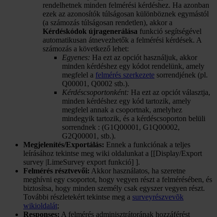
rendelhetnek minden felmérési kérdéshez. Ha azonban
ezek az azonosítók túlságosan különböznek egymástól
(a számozás túlságosan rendetlen), akkor a
Kérdéskódok újragenerálása
funkció segítségével
automatikusan átnevezhetők a felmérési kérdések. A
számozás a következő lehet:
Egyenes:
Ha ezt az opciót használjuk, akkor
minden kérdéshez egy kódot rendelünk, amely
megfelel a
felmérés szerkezete
sorrendjének (pl.
Q00001, Q0002 stb.).
Kérdéscsoportonként:
Ha ezt az opciót választja,
minden kérdéshez egy kód tartozik, amely
megfelel annak a csoportnak, amelyhez
mindegyik tartozik, és a kérdéscsoporton belüli
sorrendnek : (G1Q00001, G1Q00002,
G2Q00001, stb.).
Megjelenítés/Exportálás:
Ennek a funkciónak a teljes
leírásához tekintse meg wiki oldalunkat a [[Display/Export
survey |LimeSurvey export funkció] ].
Felmérés résztvevői:
Akkor használatos, ha szeretne
meghívni egy csoportot, hogy vegyen részt a felmérésében, és
biztosítsa, hogy minden személy csak egyszer vegyen részt.
További részletekért tekintse meg a
surveyrészvevõk
wikioldalát
;
Responses:
A felmérés adminisztrátorának hozzáférést