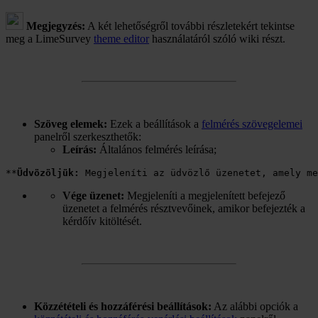
Megjegyzés:
A két lehetőségről további részletekért tekintse
meg a LimeSurvey
theme editor
használatáról szóló wiki részt.
Szöveg elemek:
Ezek a beállítások a
felmérés szövegelemei
panelről szerkeszthetők:
Leírás:
Általános felmérés leírása;
**
Üdvözöljük:
Vége üzenet:
Megjeleníti a megjelenített befejező
üzenetet a felmérés résztvevőinek, amikor befejezték a
kérdőív kitöltését.
Közzétételi és hozzáférési beállítások:
Az alábbi opciók a