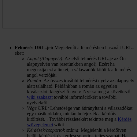
Felmérés URL-jei:
Megjeleníti a felmérésben használt URL-
eket:
Angol (Alapnyelv):
Az első felmérés URL-je az Ön
alapnyelvén van (esetünkben angol). Ezért ha
megosztja ezt a linket, a válaszadók kitöltik a felmérés
angol verzióját;
Román:
Az összes további felmérési nyelv az alapnyelv
alatt található. Példánkban a román az egyetlen
kiválasztott kiegészítő nyelv. Nyissa meg a következő
wiki szakaszt
további információkért a további
nyelvekről.
Vége URL:
Lehetősége van átirányítani a válaszadókat
egy másik oldalra, miután befejezték a kérdőív
kitöltését. . További részletekért tekintse meg a
Kérdés
szövegelemei
wikit.
Kérdések/csoportok száma
: Megjeleníti a kérdőíven
belüli kérdések és kérdéscsoportok teljes számát. Ha