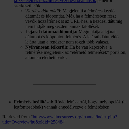
közzétételi és hozzáférés-vezérlési beállítások
panelről
szerkeszthetők:
'
Kezdési dátum/idő:
Megjeleníti a felmérés kezdő
dátumát és időpontját. Még ha a felmérésben részt
vevők hozzáférnek is az URL-hez, a kezdési dátumig
nem tudják megkezdeni annak kitöltését.
Lejárat dátuma/időpontja:
Megmutatja a lejárati
dátumot és időpontot. felmérés. A lejárati dátum/idő
lejárta után a rendszer nem rögzít több választ.
Nyilvánosan felkerült
: Ha be van kapcsolva, a
felmérése megjelenik az "elérhető felmérések" portálon,
ahonnan elérheti bárki;
Felmérés beállításai:
Rövid leírás arról, hogy mely opciók (a
legfontosabbak) vannak engedélyezve a felmérésben.
Retrieved from "
http://www.limesurvey.org/manual/index.php?
title=Overview/hu&oldid=258484
"