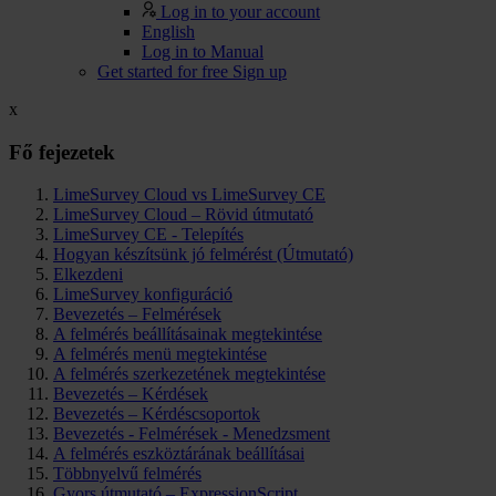
Log in to your account
English
Log in to Manual
Get started for free
Sign up
x
Fő fejezetek
LimeSurvey Cloud vs LimeSurvey CE
LimeSurvey Cloud – Rövid útmutató
LimeSurvey CE - Telepítés
Hogyan készítsünk jó felmérést (Útmutató)
Elkezdeni
LimeSurvey konfiguráció
Bevezetés – Felmérések
A felmérés beállításainak megtekintése
A felmérés menü megtekintése
A felmérés szerkezetének megtekintése
Bevezetés – Kérdések
Bevezetés – Kérdéscsoportok
Bevezetés - Felmérések - Menedzsment
A felmérés eszköztárának beállításai
Többnyelvű felmérés
Gyors útmutató – ExpressionScript