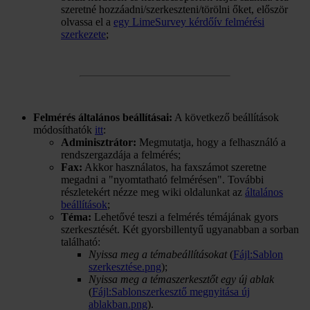
szeretné hozzáadni/szerkeszteni/törölni őket, először
olvassa el a
egy LimeSurvey kérdőív felmérési
szerkezete
;
Felmérés általános beállításai:
A következő beállítások
módosíthatók
itt
:
Adminisztrátor:
Megmutatja, hogy a felhasználó a
rendszergazdája a felmérés;
Fax:
Akkor használatos, ha faxszámot szeretne
megadni a "nyomtatható felmérésen". További
részletekért nézze meg wiki oldalunkat az
általános
beállítások
;
Téma:
Lehetővé teszi a felmérés témájának gyors
szerkesztését. Két gyorsbillentyű ugyanabban a sorban
található:
Nyissa meg a témabeállításokat
(
Fájl:Sablon
szerkesztése.png
);
Nyissa meg a témaszerkesztőt egy új ablak
(
Fájl:Sablonszerkesztő megnyitása új
ablakban.png
).