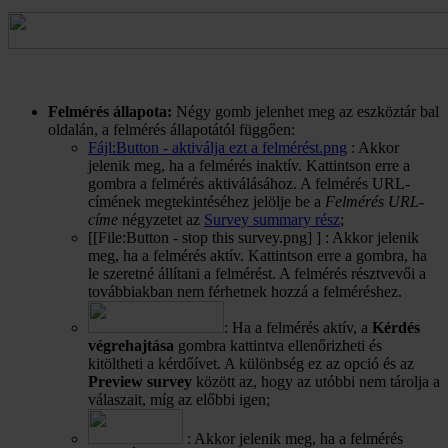
Felmérés állapota:
Négy gomb jelenhet meg az eszköztár bal
oldalán, a felmérés állapotától függően:
Fájl:Button - aktiválja ezt a felmérést.png
: Akkor
jelenik meg, ha a felmérés inaktív. Kattintson erre a
gombra a felmérés aktiválásához. A felmérés URL-
címének megtekintéséhez jelölje be a
Felmérés URL-
címe
négyzetet az
Survey summary rész
;
[[File:Button - stop this survey.png] ] : Akkor jelenik
meg, ha a felmérés aktív. Kattintson erre a gombra, ha
le szeretné állítani a felmérést. A felmérés résztvevői a
továbbiakban nem férhetnek hozzá a felméréshez.
: Ha a felmérés aktív, a
Kérdés
végrehajtása
gombra kattintva ellenőrizheti és
kitöltheti a kérdőívet. A különbség ez az opció és az
Preview survey
között az, hogy az utóbbi nem tárolja a
válaszait, míg az előbbi igen;
: Akkor jelenik meg, ha a felmérés