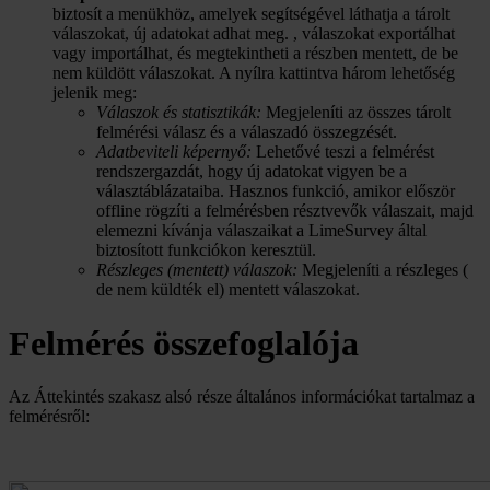
biztosít a menükhöz, amelyek segítségével láthatja a tárolt
válaszokat, új adatokat adhat meg. , válaszokat exportálhat
vagy importálhat, és megtekintheti a részben mentett, de be
nem küldött válaszokat. A nyílra kattintva három lehetőség
jelenik meg:
Válaszok és statisztikák:
Megjeleníti az összes tárolt
felmérési válasz és a válaszadó összegzését.
Adatbeviteli képernyő:
Lehetővé teszi a felmérést
rendszergazdát, hogy új adatokat vigyen be a
választáblázataiba. Hasznos funkció, amikor először
offline rögzíti a felmérésben résztvevők válaszait, majd
elemezni kívánja válaszaikat a LimeSurvey által
biztosított funkciókon keresztül.
Részleges (mentett) válaszok:
Megjeleníti a részleges (
de nem küldték el) mentett válaszokat.
Felmérés összefoglalója
Az Áttekintés szakasz alsó része általános információkat tartalmaz a
felmérésről: