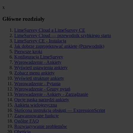
x
Główne rozdziały
LimeSurvey Cloud a LimeSurvey CE
LimeSurvey Cloud — przewodnik szybkiego startu
LimeSurvey CE - Instalacja
Jak dobrze zaprojektować ankietę (Przewodnik)
Pierwsze kroki
Konfiguracja LimeSurvey
Wprowadzenie - Ankiety
Wyświetl ustawienia ankiety
Zobacz menu ankiety
Wyświetl strukturę ankiety
Wprowadzenie - Pytania
Wprowadzenie - Grupy pytań
Wprowadzenie - Ankiety - Zarządzanie
Opcje paska narzędzi ankiety
Ankieta wielojęzyczna
Skrócona instrukcja obsługi — ExpressionScript
Zaawansowane funkcje
Ogólne FAQ
Rozwiązywanie problemów
Obejścia