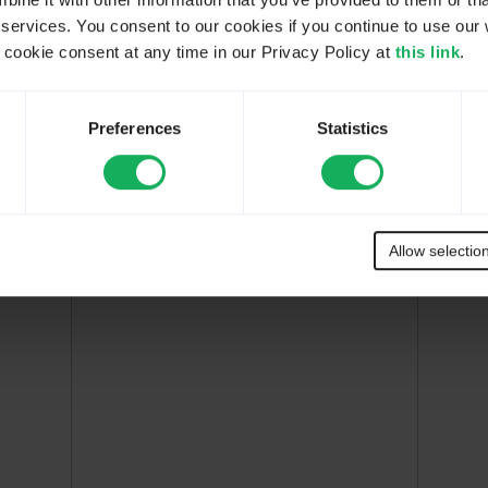
ne it with other information that you’ve provided to them or tha
 services. You consent to our cookies if you continue to use our 
ookie consent at any time in our Privacy Policy at
this link
.
Preferences
Statistics
Allow selectio