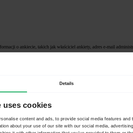
macji o ankiecie, takich jak właściciel ankiety, adres e-mail adminis
ia” i kliknij „Ustawienia ogólne”.
Details
e uses cookies
onalise content and ads, to provide social media features and to
ion about your use of our site with our social media, advertisin