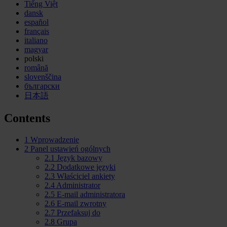
Tiếng Việt
dansk
español
français
italiano
magyar
polski
română
slovenščina
български
日本語
Contents
1
Wprowadzenie
2
Panel ustawień ogólnych
2.1
Język bazowy
2.2
Dodatkowe języki
2.3
Właściciel ankiety
2.4
Administrator
2.5
E-mail administratora
2.6
E-mail zwrotny
2.7
Przefaksuj do
2.8
Grupa