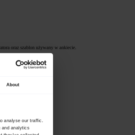
tratora oraz szablon używany w ankiecie.
About
 analyse our traffic.
g and analytics