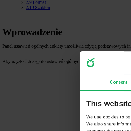
2.9
Format
2.10
Szablon
Wprowadzenie
Panel ustawień ogólnych ankiety umożliwia edycję podstawowych infor
Aby uzyskać dostęp do ustawień ogólnych, kliknij zakładkę „Ustawien
Consent
This websit
We use cookies to pers
We also share informat