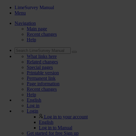
LimeSurvey Manual
Menu
Navigation
Main page
Recent changes
Help
What links here
Related changes
Special pages
Printable version
Permanent link
Page information
Recent changes
Help
English
Log in
Login
Log in to your account
English
Log in to Manual
Get started for free
Sign up