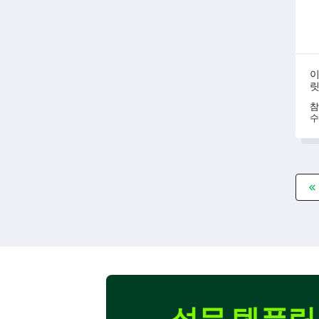
이
참
수
조
대