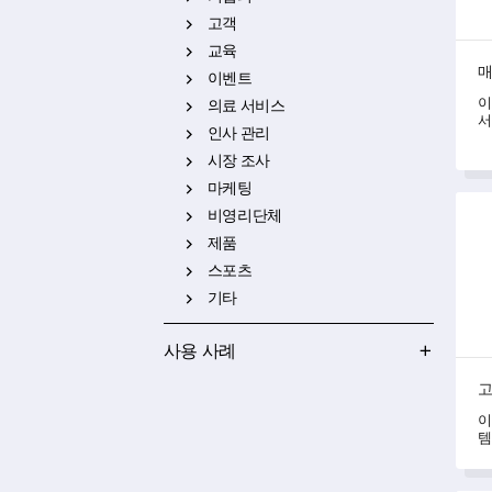
고객
교육
매
이벤트
이
의료 서비스
서
인사 관리
고
있
시장 조사
마케팅
고객
비영리단체
제품
스포츠
기타
사용 사례
고
이
템
정
해