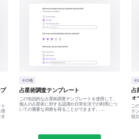
Please share your suggestions or ideas that could
booking services further.
If you could change something about our tra
would it be and why?
その他
そ
Sharing a few more details about you.
ンプ
占星術調査テンプレート
占
ォ
この包括的な占星術調査テンプレートを使用して、
To help us understand our customer base better a
個人の占星術に対する認識や日常生活での利用につ
ート
こ
effectively, kindly share a few more details about 
いての重要な洞察を得ることができます。 ...
る理
テ
でき
役立
What is your gender?