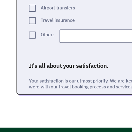
Airport transfers
Travel insurance
Other:
It's all about your satisfaction.
Your satisfaction is our utmost priority. We are k
were with our travel booking process and service
Please rate your level of satisfaction with th
service.
1. Very Dissatisfied
2. Dissatisfied
3. Neutral