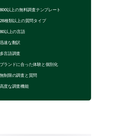
800以上の無料調査テンプレート
28種類以上の質問タイプ
3
4
5
80以上の言語
迅速な翻訳
多言語調査
ブランドに合った体験と個別化
無制限の調査と質問
高度な調査機能