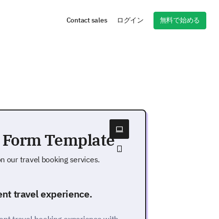
無料で始める
Contact sales
ログイン
y Form Template
n our travel booking services.
cent travel experience.