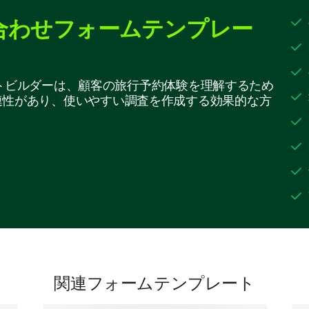
4. Satisfied
合わせフォームテンプレー
5. Very Satisfied
1
2
プレートビルダーは、顧客の旅行予約体験を理解するため
Ease of booking
連性があり、使いやすい調査を作成する効果的な方
Customer service
Variety of options
Price competitiveness
Timeliness of service
We value your suggestions and ideas.
関連フォームテンプレート