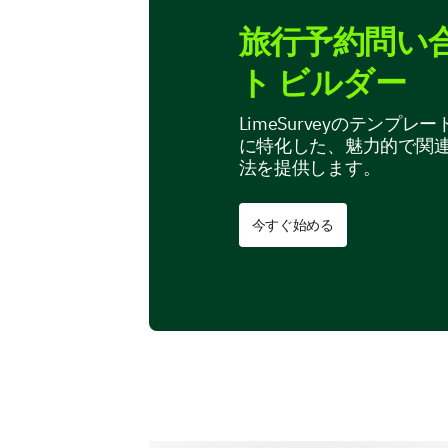
旅行予約問い
ト ビルダー
LimeSurveyのテン
に特化した、魅力的で関
法を提供します。
今すぐ始める