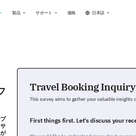
製品
サポート
価格
日本語
Travel Booking Inquir
フ
This survey aims to gather your valuable insights o
ンプ
First things first. Let's discuss your re
、サ
とが