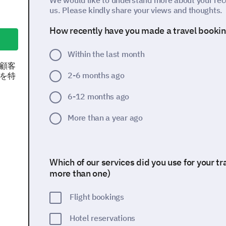
We would like to understand more about your rec
us. Please kindly share your views and thoughts.
How recently have you made a travel bookin
Within the last month
顧客
2-6 months ago
を特
6-12 months ago
More than a year ago
Which of our services did you use for your t
more than one)
Flight bookings
Hotel reservations