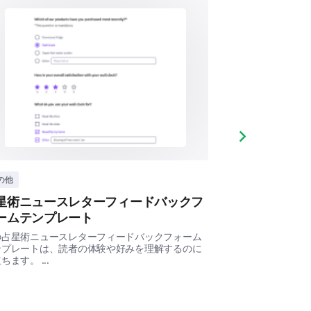
 help us in enhancing our travel
vel booking services, what
Next slide
の他
その他
星術ニュースレターフィードバックフ
占星術コース
ームテンプレート
この占星術コース
nd tailor our services more
と提供方法の有効
の占星術ニュースレターフィードバックフォーム
yourself.
るための学生の関
ンプレートは、読者の体験や好みを理解するのに
...
ちます。 ...