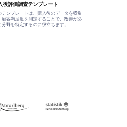
入後評価調査テンプレート
購入後の製品
のテンプレートは、購入後のデータを収集
この購入後の製
、顧客満足度を測定することで、改善が必
満足度を測定し
な分野を特定するのに役立ちます。
を特定するのに
おそらくそうするだろう
追加のコメントや提案を共有して