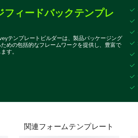
私たちの製品パッケージを使用している際
ジフィードバックテンプレ
開けるのが難しい
urveyテンプレートビルダーは、製品パッケージング
再閉鎖が難しい
るための包括的なフレームワークを提供し、豊富で
します。
情報が明確に見えない
簡単に損傷する
その他 :
関連フォームテンプレート