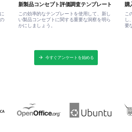
新製品コンセプト評価調査テンプレート
購
絶対に違う
おそらく違う
に
この効率的なテンプレートを使用して、新し
こ
の
い製品コンセプトに関する重要な洞察を明ら
し
かにしましょう。
要
できるかもしれないし、できないかもしれない
絶対にそうする
今すぐアンケートを始める
私たちの製品パッケージを改善するための
ください。
提供：