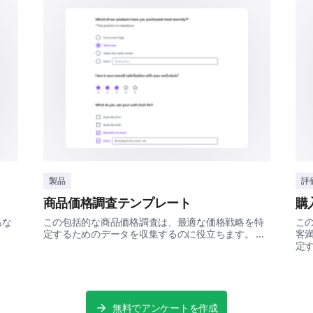
持続可能性の認識
私たちの製品パッケージは持続可能だと思
コメ
はい
いいえ
製品
評
商品価格調査テンプレート
購
私たちの製品パッケージに関する次の声明
あな
この包括的な商品価格調査は、最適な価格戦略を特
こ
定するためのデータを収集するのに役立ちます。 ...
客
定す
製品パッケージはリサイクル可能である
パッケージ材料はミニマリストで無駄がない
無料でアンケートを作成