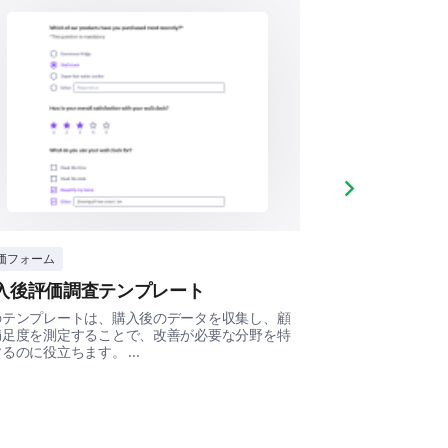
いますか？
ントを記入してください:
Next slide
価フォーム
スタートアップ
入後評価調査テンプレート
製品コンセプ
への同意を示してください。
のテンプレートは、購入後のデータを収集し、顧
この調査テンプレ
満足度を測定することで、改善が必要な分野を特
ユーザー体験を評
はい
どちらでもない
いいえ
るのに役立ちます。 ...
するのに役立ちます。