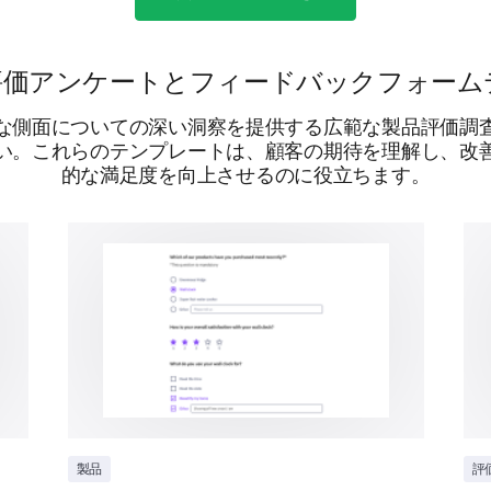
製品パッケージは追加のパッケージが必要ない
評価アンケートとフィードバックフォーム
な側面についての深い洞察を提供する広範な製品評価調
競合比較
い。これらのテンプレートは、顧客の期待を理解し、改
的な満足度を向上させるのに役立ちます。
私たちの製品のパッケージは、市場の類似
フィードバックをお願いします。
最終的な考え
製品
評
パッケージだけを基準にすると、私たちの