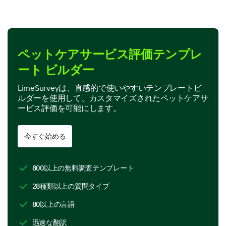
Your opinions about our client service staff are
important to us.
How would you rate the friendliness of our
staff?
ペットケアサービス評価テンプレ
1
2
3
4
ート ビルダー
Very Unfriendly
LimeSurveyは、直感的で使いやすいテンプレートビ
ルダーを使用して、カスタマイズされたペットケアサ
Unfriendly
ービス評価を可能にします。
Neither Friendly nor Unfriendly
今すぐ始める
Friendly
Very Friendly
800以上の無料調査テンプレート
28種類以上の質問タイプ
Would you say our staff was knowledgeable
80以上の言語
and able to answer your queries satisfactorily?
迅速な翻訳