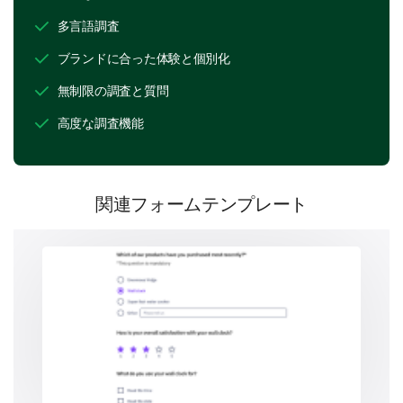
Yes
Uncertain
No
多言語調査
ブランドに合った体験と個別化
無制限の調査と質問
Weighing Your Overall Satisfaction
高度な調査機能
We’d love to know how satisfied you are with our
overall service quality.
Overall, how satisfied are you with our pet care
関連フォームテンプレート
services?
1. Very Unsatisfied
2. Unsatisfied
3. Neutral
4. Satisfied
5. Very Satisfied
1
2
3
4
5