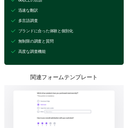
If you could add or change one feature on our
迅速な翻訳
product, what would it be and why?
多言語調査
ブランドに合った体験と個別化
無制限の調査と質問
高度な調査機能
Customer Support Experience
Given the importance of efficient and helpful
customer support, we would appreciate your
関連フォームテンプレート
thoughts on your interactions (if any) with our support
team.
On a scale of 1-5, how would you rate our
customer service, with 1 being 'Very
Unsatisfactory' and 5 being 'Very Satisfactory'?
1
2
3
4
5