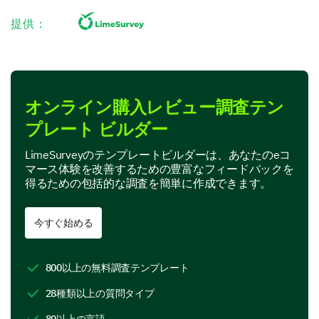
Performance
提供：
Value for money
Product Features
オンライン購入レビュー調査テン
In this section, we are interested in your perspective
プレート ビルダー
on specific features of our product.
Which features of our product do you find most
LimeSurveyのテンプレートビルダーは、あなたのeコ
useful? (Select all that apply)
マース体験を改善するための豊富なフィードバックを
得るための包括的な調査を簡単に作成できます。
Feature A
今すぐ始める
Feature B
Feature C
800以上の無料調査テンプレート
Feature D
28種類以上の質問タイプ
80以上の言語