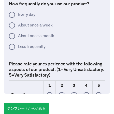
How frequently do you use our product?
Every day
About once a week
About once a month
Less frequently
Please rate your experience with the following
aspects of our product. (1=Very Unsatisfactory,
5=Very Satisfactory)
1
2
3
4
5
Ease of use
Quality
テンプレートから始める