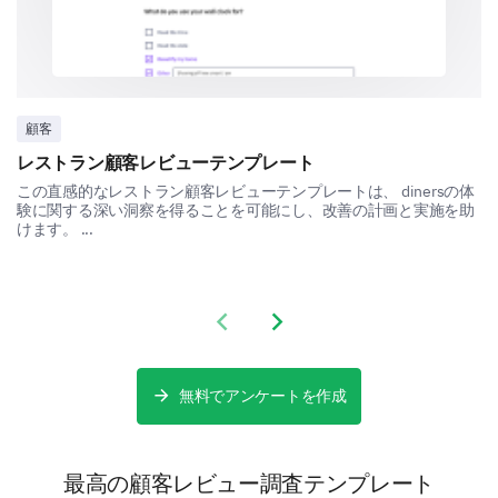
Can you provide a detailed description of a
recent experience with our customer service?
顧客
レストラン顧客レビューテンプレート
この直感的なレストラン顧客レビューテンプレートは、 dinersの体
験に関する深い洞察を得ることを可能にし、改善の計画と実施を助
Final Feedback
けます。 ...
Share your overall experience and any additional
comments you have for us.
Please, share any additional comments or
Previous slide
Next slide
suggestions you have to improve our
product/services.
無料でアンケートを作成
最高の顧客レビュー調査テンプレート