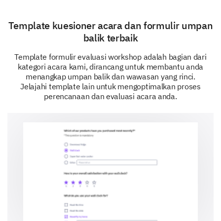
needs.
Template kuesioner acara dan formulir umpan
What is your primary job function?
balik terbaik
Template formulir evaluasi workshop adalah bagian dari
kategori acara kami, dirancang untuk membantu anda
menangkap umpan balik dan wawasan yang rinci.
Other:
Jelajahi template lain untuk mengoptimalkan proses
perencanaan dan evaluasi acara anda.
How many years of experience do you have in
your current field?