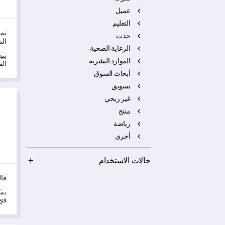
عميل
التعليم
نمو
حدث
ال
الرعاية الصحية
يتي
الموارد البشرية
الم
الت
أبحاث السوق
تسويق
قالب 
غير ربحي
منتج
رياضة
أخرى
حالات الاستخدام
قال
يمك
فتح
مجا