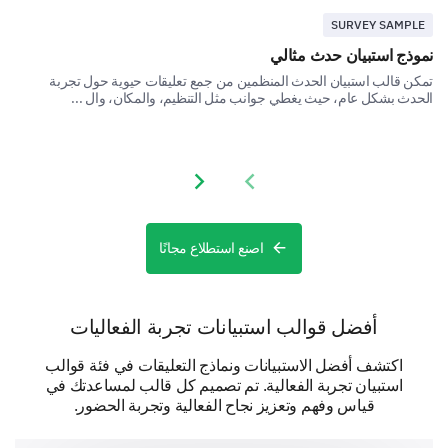
SURVEY SAMPLE
Participated in workshops
نموذج استبيان حدث مثالي
Visited art installations and exhibits
تمكن قالب استبيان الحدث المنظمين من جمع تعليقات حيوية حول تجربة
الحدث بشكل عام، حيث يغطي جوانب مثل التنظيم، والمكان، وال ...
Utilized amenities (restrooms, seating, etc.)
Next slide
Previous slide
Tell us about your experience with our
facilities and services!
Your feedback on our facilities and services will help
اصنع استطلاع مجانًا
us improve your experience at future festivals.
Please rate the following aspects of our festival
أفضل قوالب استبيانات تجربة الفعاليات
on a scale of 1 (Very Poor) to 10 (Excellent).
اكتشف أفضل الاستبيانات ونماذج التعليقات في فئة قوالب
2
1
استبيان تجربة الفعالية. تم تصميم كل قالب لمساعدتك في
قياس وفهم وتعزيز نجاح الفعالية وتجربة الحضور.
On-site amenities (restrooms, seating, etc.)