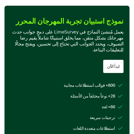
5 - Very good
نموذج استبيان تجربة المهرجان المحرر
5
4
3
2
1
يعمل مُنشئ النماذج في LimeSurvey على دمج جوانب حدث
What were the highlights of the festival for
مهرجانك بشكل متقن، مما يخلق استبيانًا شاملاً يقيم رضا
you?
الضيوف، ويحدد الجوانب التي تحتاج إلى تحسين، ويفتح مجالًا
للتعليقات البناءة.
Musical performances
Vendor stalls
ابدأ الآن
Food and drink
800+ قوالب استطلاعات مجانية
Art installations
28+ نوعاً مختلفاً من الأسئلة
Other:
80+ لغة
ترجمات سريعة
Share details about your engagement
استطلاعات متعددة اللغات