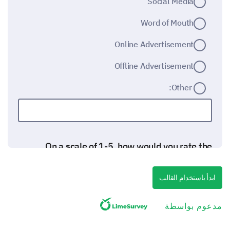
Social Media
Word of Mouth
Online Advertisement
Offline Advertisement
Other:
On a scale of 1-5, how would you rate the
overall festival experience?
ابدأ باستخدام القالب
Options:
1 - Very poor
2 - Poor
مدعوم بواسطة
3 - Neutral
4 - Good