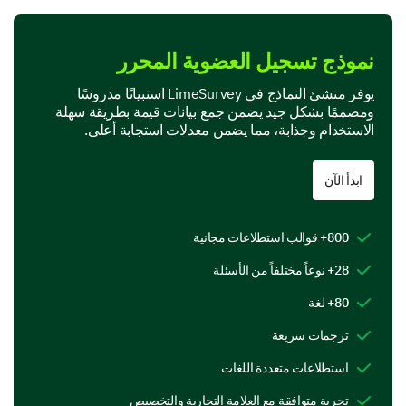
Gaming
نموذج تسجيل العضوية المحرر
Travel
يوفر منشئ النماذج في LimeSurvey استبيانًا مدروسًا
Other:
ومصممًا بشكل جيد يضمن جمع بيانات قيمة بطريقة سهلة
الاستخدام وجذابة، مما يضمن معدلات استجابة أعلى.
ابدأ الآن
Let's Move Onto Your Preferences
800+ قوالب استطلاعات مجانية
Please provide some information about your
preferences.
28+ نوعاً مختلفاً من الأسئلة
Which of our services do you use most
80+ لغة
frequently?
ترجمات سريعة
Workshops
استطلاعات متعددة اللغات
Webinars
تجربة متوافقة مع العلامة التجارية والتخصيص