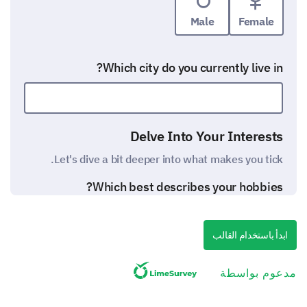
Male
Female
Which city do you currently live in?
Delve Into Your Interests
Let's dive a bit deeper into what makes you tick.
Which best describes your hobbies?
Sport
ابدأ باستخدام القالب
Reading
مدعوم بواسطة
Art & Music
Gardening