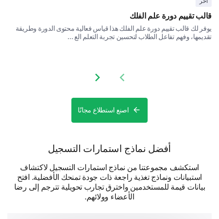
Feedback To Improve Our Service
آخر
قالب تقييم دورة علم الفلك
Your honest feedback will help us enhance our
services.
يوفر لك قالب تقييم دورة علم الفلك هذا قياس فعالية محتوى الدورة وطريقة
تقديمها، وفهم تفاعل الطلاب لتحسين تجربة التعلم الع ...
Please give us any additional feedback or
suggestions on how we can improve our
service.
Next slide
Previous slide
اصنع استطلاع مجانًا
أفضل نماذج استمارات التسجيل
استكشف مجموعتنا من نماذج استمارات التسجيل لاكتشاف
استبيانات ونماذج تغذية راجعة ذات جودة تمنحك الأفضلية. افتح
بيانات قيمة للمستخدمين واخترق تجارب تحويلية تترجم إلى رضا
الأعضاء وولائهم.