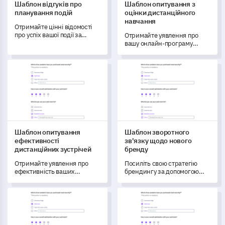
Шаблон відгуків про
Шаблон опитування з
планування подій
оцінки дистанційного
навчання
Отримайте цінні відомості
про успіх вашої події за
Отримайте уявлення про
допомогою цього
вашу онлайн-програму
комплексного шаблону
освіти за допомогою цього
опитування, розробленого
шаблону опитування з
Шаблон опитування ефективності дистанційних зустрічей
Шаблон зворотного зв'язку 
для вивчення досвіду та
оцінки дистанційного
задоволеності учасників.
навчання.
Шаблон опитування
Шаблон зворотного
ефективності
зв'язку щодо нового
дистанційних зустрічей
бренду
Отримайте уявлення про
Посиліть свою стратегію
ефективність ваших
брендингу за допомогою
дистанційних зустрічей за
цього комплексного
допомогою цього
шаблону, призначеного для
Шаблон зворотного зв'язку для політичної кампанії
Шаблон форми оцінки проду
детального шаблону
збору цінних відгуків про
опитування.
вашу нову концепцію
бренду.