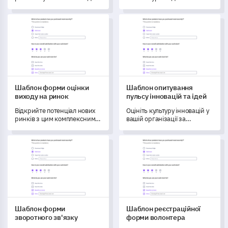
допоможе вам зрозуміти
цього комплексного
поточний стан взаємодії,
шаблону опитування.
Шаблон форми оцінки виходу на ринок
Шаблон опитування пульсу ін
динаміки та особистої
залученості вашої команди.
Шаблон форми оцінки
Шаблон опитування
виходу на ринок
пульсу інновацій та ідей
Відкрийте потенціал нових
Оцініть культуру інновацій у
ринків з цим комплексним
вашій організації за
шаблоном форми оцінки
допомогою цього всебічного
виходу на ринок, який
шаблону.
Шаблон форми зворотного зв'язку
Шаблон реєстраційної форм
призначений для виявлення
можливостей, викликів та
картування стратегій.
Шаблон форми
Шаблон реєстраційної
зворотного зв'язку
форми волонтера