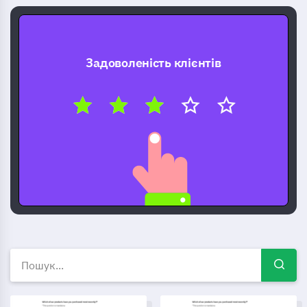
Задоволеність клієнтів
Безкоштовні шаблони опиту
Шаблон відгуків про тлумачення знаків зодіаку
Шаблон оцінки ефективності