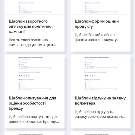
Шаблон зворотного
Шаблон форми оцінки
зв'язку для політичної
продукту
кампанії
Цей всебічний шаблон
форми оцінки продукту
Ведіть свою політичну
дозволяє вам отримати
кампанію до успіху з цим
цінну інформацію про
всебічним шаблоном
задоволеність користувачів
зворотного зв'язку.
Шаблон опитування для оцінки особистості бренду
Шаблон відгуку на заявку в
та функціональність
продукту.
Шаблон опитування для
Шаблон відгуку на заявку
оцінки особистості
волонтера
бренду
Цей шаблон відгуку на
заявку волонтера дозволяє
Цей шаблон опитування для
отримати детальні уявлення
оцінки особистості бренду
про процес подання заявок
дозволяє брендам всебічно
на волонтерство у вашій
вимірювати та розуміти
Шаблон опитування ефективності залучення лідерства
Шаблон опитування про емоц