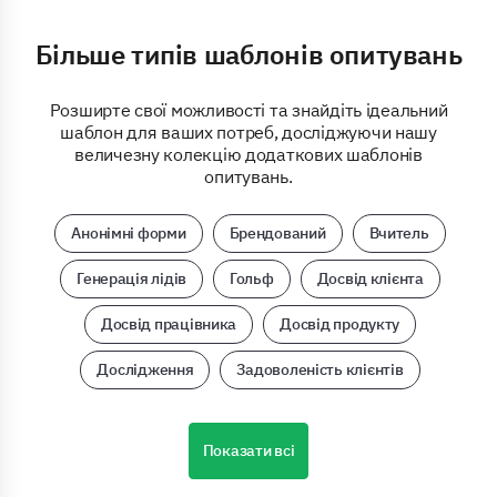
Більше типів шаблонів опитувань
Розширте свої можливості та знайдіть ідеальний
шаблон для ваших потреб, досліджуючи нашу
величезну колекцію додаткових шаблонів
опитувань.
Анонімні форми
Брендований
Вчитель
Генерація лідів
Гольф
Досвід клієнта
Досвід працівника
Досвід продукту
Дослідження
Задоволеність клієнтів
Показати всі