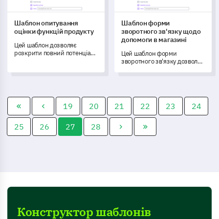
Шаблон опитування
Шаблон форми
оцінки функцій продукту
зворотного зв'язку щодо
допомоги в магазині
Цей шаблон дозволяє
розкрити повний потенціал
Цей шаблон форми
вашого продукту, оцінюючи
зворотного зв'язку дозволяє
його функції через
отримати унікальні уявлення
спрощений процес збору
про вашу службу допомоги в
зворотного зв'язку від
магазині, що допомагає вам
клієнтів.
всебічно виміряти
задоволеність клієнтів.
19
20
21
22
23
24
25
26
27
28
Конструктор шаблонів