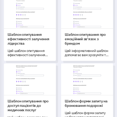
організації.
перспективи зацікавлених
сторін щодо особистості
бренду, що допомагає
виявити значущі
сприйняття, які сприяють
стратегічному будівництву
бренду.
Шаблон опитування
Шаблон опитування про
ефективності залучення
емоційний зв'язок з
лідерства
брендом
Цей шаблон опитування
Цей інформативний шаблон
ефективності залучення
допомагає вам зрозуміти та
лідерства допомагає вам
виміряти емоційний зв'язок,
виміряти та зрозуміти
який мають клієнти з вашим
Шаблон опитування про доступ пацієнтів до медичних пос
Шаблон форми запиту на бр
ефективність зусиль вашої
брендом.
організації щодо залучення
лідерства.
Шаблон опитування про
Шаблон форми запиту на
доступ пацієнтів до
бронювання подорожі
медичних послуг
Цей шаблон форми запиту