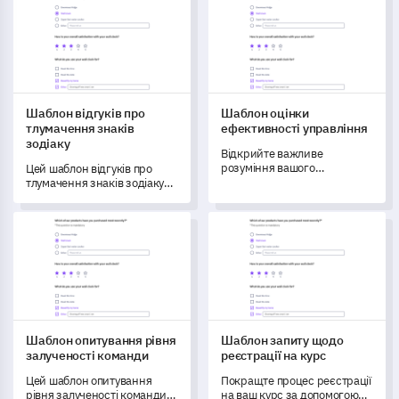
Шаблон відгуків про
Шаблон оцінки
тлумачення знаків
ефективності управління
зодіаку
Відкрийте важливе
розуміння вашого
Цей шаблон відгуків про
управлінського персоналу з
тлумачення знаків зодіаку
цим комплексним шаблоном
дозволяє оцінити, як ваші
оцінки ефективності
клієнти сприймають і
Шаблон опитування рівня залученості команди
Шаблон запиту щодо реєстра
управління.
відносяться до своїх
тлумачень знаків зодіаку.
Шаблон опитування рівня
Шаблон запиту щодо
залученості команди
реєстрації на курс
Цей шаблон опитування
Покращте процес реєстрації
рівня залученості команди
на ваш курс за допомогою