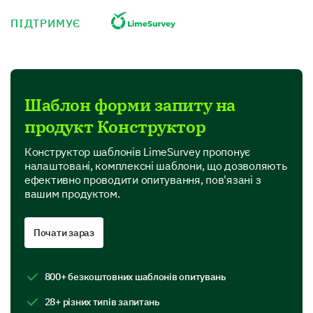
Product Usage and Satisfaction
ПІДТРИМУЄ
Please share your experience using our product.
How often do you use our product?
Daily
Шаблон форми запиту на
продукт Конструктор
Weekly
Конструктор шаблонів LimeSurvey пропонує
Monthly
налаштовані, комплексні шаблони, що дозволяють
ефективно проводити опитування, пов'язані з
Rarely
вашим продуктом.
Please rate your satisfaction with the following
Почати зараз
aspects of our product (1 being extremely
dissatisfied, 5 being extremely satisfied).
800+ безкоштовних шаблонів опитувань
1
2
3
4
5
28+ різних типів запитань