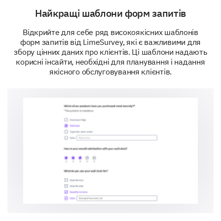
Date format: mm-dd-yyyy
Найкращі шаблони форм запитів
Format: mm-dd-yyyy
Відкрийте для себе ряд високоякісних шаблонів
форм запитів від LimeSurvey, які є важливими для
збору цінних даних про клієнтів. Ці шаблони надають
корисні інсайти, необхідні для планування і надання
Would you recommend our product to others?
якісного обслуговування клієнтів.
Yes
No
Please enter your comment here:
Any additional comments or suggestions for