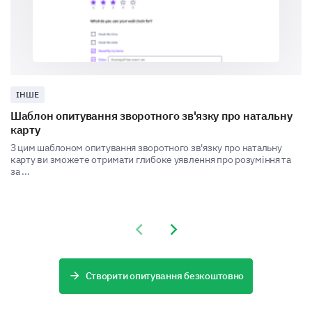
Longer battery life
Faster operation
More color options
Noise control
ІНШЕ
If there is one thing you could improve about
Шаблон опитування зворотного зв'язку про натальну
our product, what would it be?
карту
З цим шаблоном опитування зворотного зв'язку про натальну
карту ви зможете отримати глибоке уявлення про розуміння та
за ...
Final Thoughts
Previous slide
Next slide
We’re almost done. Just a few extra questions to
understand you better.
Створити опитування безкоштовно
When did you purchase our product?
Open dat