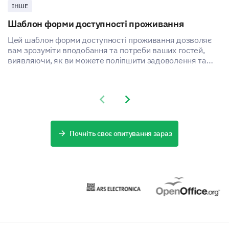
us?
ІНШЕ
Шаблон форми доступності проживання
Цей шаблон форми доступності проживання дозволяє
вам зрозуміти вподобання та потреби ваших гостей,
виявляючи, як ви можете поліпшити задоволення та
досвід надання вашої послуги проживання.
Previous slide
Next slide
Почніть своє опитування зараз