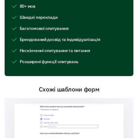
Ease of use
80+ мов
Value for money
Швидкі переклади
Performance
Багатомовні опитування
Брендований досвід та індивідуалізація
Customer service
Нескінченні опитування та питання
Розширені функції опитувань
What do you like most about our product?
Схожі шаблони форм
Improvement Suggestions
Your feedback helps us make improvements. We're
open to your ideas and suggestions!
What additional features would you like to see
in our product?