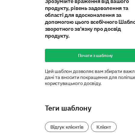
Зрозумійте враження від вашого
продукту, рівень задоволення та
області для вдосконалення за
допомогою цього всебічного Шабл
зворотного зв'язку про досвід
продукту.
Почати з шаблону
Цей шаблон дозволяє вам збирати важл
дані та вносити покращення для поліпш
користувацького досвіду.
Теги шаблону
Відгук клієнтів
Клієнт