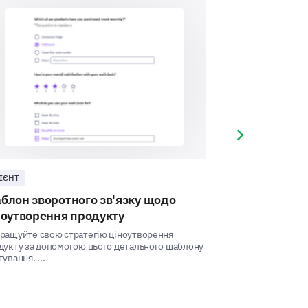
Uncertain
No
Next slide
ІЄНТ
КЛІЄНТ
блон зворотного зв'язку щодо
Шаблон опиту
ноутворення продукту
магазині
s and offers.
ращуйте свою стратегію ціноутворення
Підвищте задовол
дукту за допомогою цього детального шаблону
використовуючи 
ування. ...
опитування, щоб 
ers in your decision to purchase
...