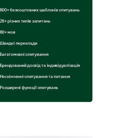
 the market
800+ безкоштовних шаблонів опитувань
28+ різних типів запитань
80+ мов
Швидкі переклади
Багатомовні опитування
ricing influences your decision to
Брендований досвід та індивідуалізація
roduct influences your buying
Нескінченні опитування та питання
Розширені функції опитувань
 would you continue to purchase