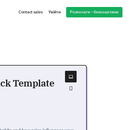
Розпочати – безкоштовно
Contact sales
Увійти
ack Template