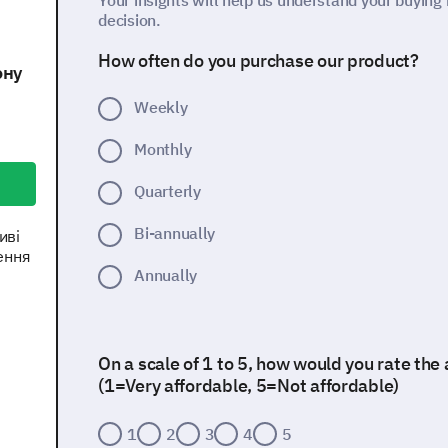
Your insights will help us understand your buying
decision.
How often do you purchase our product?
ону
Weekly
Monthly
Quarterly
Bi-annually
иві
ення
Annually
On a scale of 1 to 5, how would you rate the 
(1=Very affordable, 5=Not affordable)
1
2
3
4
5