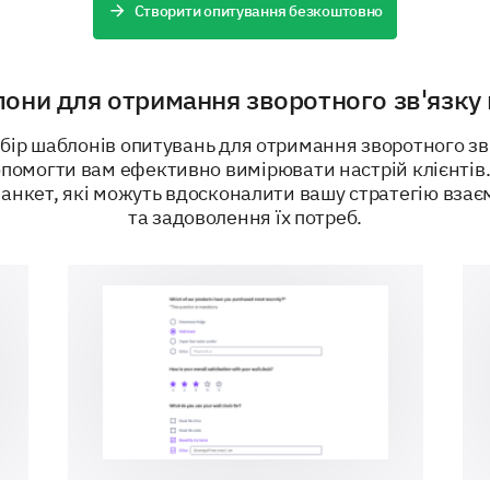
Very Important
Moderately Important
Створити опитування безкоштовно
Slightly Important
Not at All Important
они для отримання зворотного зв'язку в
ір шаблонів опитувань для отримання зворотного зв'я
What types of discounts or offers would ma
помогти вам ефективно вимірювати настрій клієнтів.
to you?
анкет, які можуть вдосконалити вашу стратегію взаєм
та задоволення їх потреб.
Seasonal discounts
Bundle pricing
Volume discounts
Membership or loyalty discounts