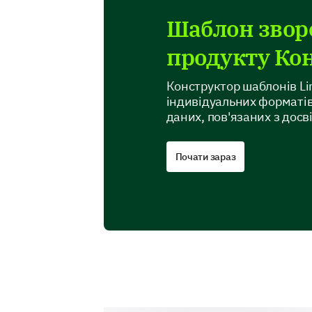
Шаблон зворо
продукту Ко
Конструктор шаблонів Li
індивідуальних форматів
даних, пов'язаних з досв
Почати зараз