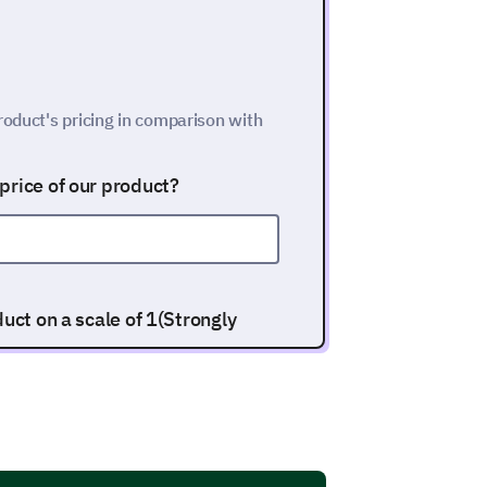
roduct's pricing in comparison with
price of our product?
uct on a scale of 1(Strongly
1
2
3
4
5
ds