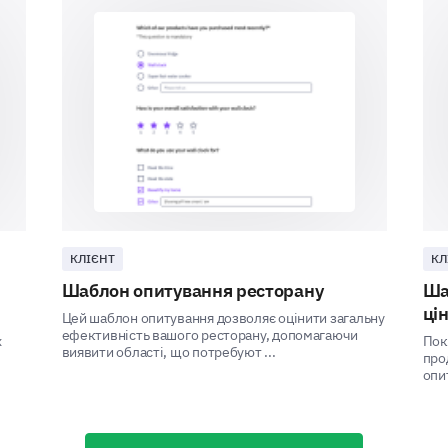
it?
Yes
Yes
No
Uncertain
КЛІЄНТ
КЛ
Discount and Offers
Шаблон опитування ресторану
Ша
ці
Цей шаблон опитування дозволяє оцінити загальну
ефективність вашого ресторану, допомагаючи
We are keen to understand your views on discount
х
Пок
виявити області, що потребуют ...
про
опит
How important are discounts and special off
our product?