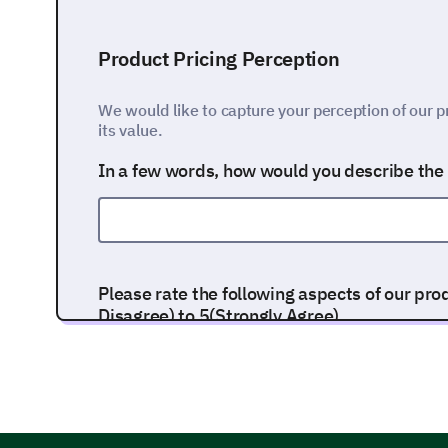
Product Pricing Perception
We would like to capture your perception of our p
its value.
In a few words, how would you describe the 
Please rate the following aspects of our prod
Disagree) to 5(Strongly Agree)
Our product's price reflects its quality
Product pricing is consistent with market tren