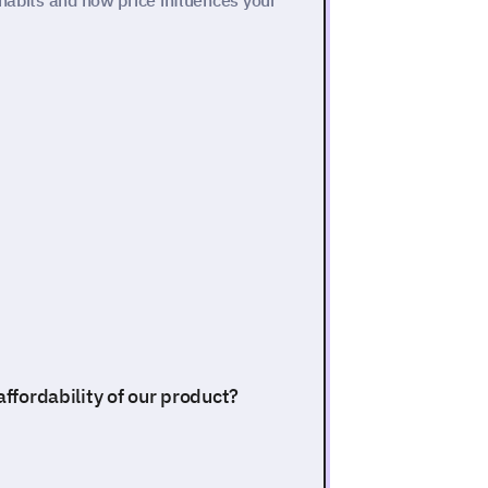
 habits and how price influences your
affordability of our product?