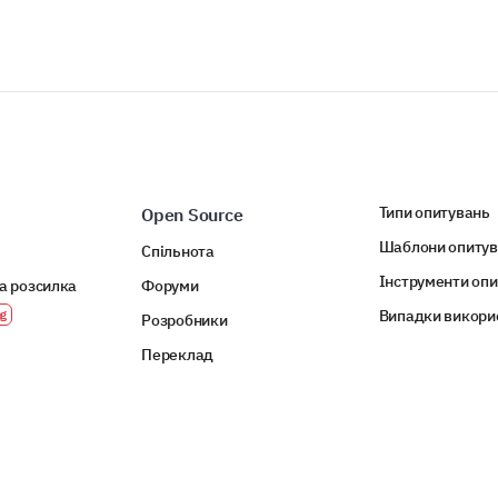
Типи опитувань
Open Source
Шаблони опиту
Спільнота
Інструменти оп
а розсилка
Форуми
Випадки викори
Розробники
Переклад