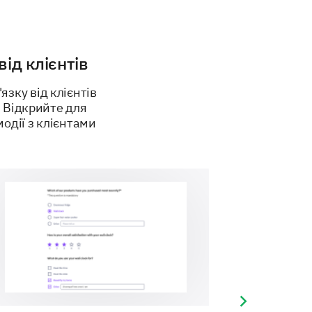
Neutral
ід клієнтів
зку від клієнтів
ke our product more appealing
 Відкрийте для
одії з клієнтами
Next slide