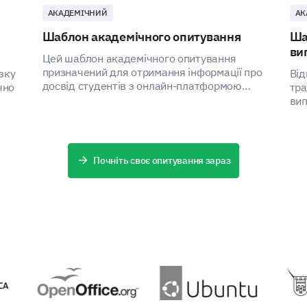
АКАДЕМІЧНИЙ
АК
Other (please specify)
Шаблон академічного опитування
Ша
ви
Цей шаблон академічного опитування
призначений для отримання інформації про
зку
Від
досвід студентів з онлайн-платформою
чно
тра
навчання їхнього університету, що
вип
допомагає зацікавленим сторонам виявити
опи
ПІДТРИМУЄ
області для поліпшення та підвищити
ефективність платформи.
Почніть своє опитування зараз