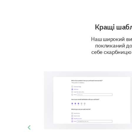
Кращі шабл
Наш широкий виб
покликаний до
себе скарбницю 
Previous slide