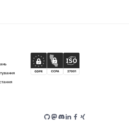
вань
итування
стання