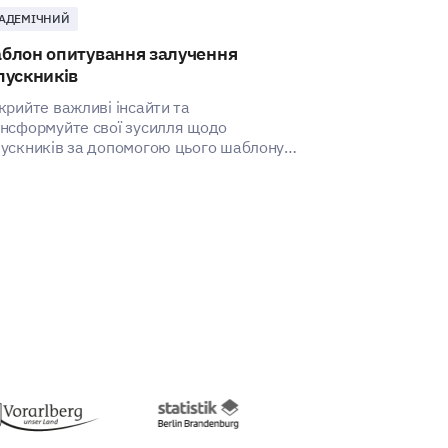
АДЕМІЧНИЙ
КЛІЄНТ
блон опитування залучення
Шаблон опиту
пускників
послуги
крийте важливі інсайти та
Цей шаблон доз
нсформуйте свої зусилля щодо
досвід ваших к
ускників за допомогою цього шаблону
банківськими 
тування залучення випускників.
виявити недолі
для покращенн