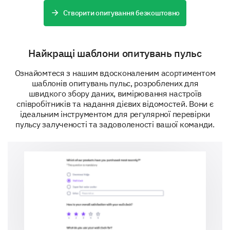
Створити опитування безкоштовно
Final Thoughts on Performance
Alignment
Please respond to the following statements:
Найкращі шаблони опитувань пульс
Ознайомтеся з нашим вдосконаленим асортиментом
шаблонів опитувань пульс, розроблених для
I feel my efforts are recognized and appreciated.
швидкого збору даних, вимірювання настроїв
співробітників та надання дієвих відомостей. Вони є
My work contributes to the company's goals.
ідеальним інструментом для регулярної перевірки
пульсу залученості та задоволеності вашої команди.
I am motivated to exceed my performance targets.
The performance review process is supportive and cons
I see a clear path for career growth in the company.