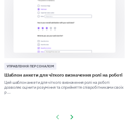
Regular Feedback Sessions
Online Learning Resources
Peer Learning Groups
Do you believe you have the necessary
resources to meet your performance goals?
Yes
УПРАВЛІННЯ ПЕРСОНАЛОМ
Шаблон анкети для чіткого визначення ролі на роботі
No
Цей шаблон анкети для чіткого визначення ролі на роботі
дозволяє оцінити розуміння та сприйняття співробітниками своїх
Please enter your comment here:
р ...
Previous slide
Next slide