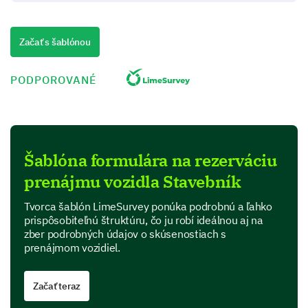
prenájmom vozidiel?
Veľmi uspokojivé
Začať s šablónou
Uspokojivé
PODPOROVANÉ
Neutrálne
Neuspokojivé
Veľmi neuspokojivé
Šablóna formulára na rezerváciu
prenájmu vozidla Stavebník
Poďme preskúmať vaše priority pri
Tvorca šablón LimeSurvey ponúka podrobnú a ľahko
prenájme vozidla.
prispôsobiteľnú štruktúru, čo ju robí ideálnou aj na
zber podrobných údajov o skúsenostiach s
Aby sme vám mohli lepšie slúžiť, radi by sme
prenájmom vozidiel.
pochopili vaše preferencie pri výbere prenajatého
vozidla.
Začať teraz
Aký typ vozidla obvykle preferujete prenajať?