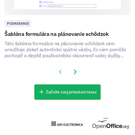
PODNIKANIE
Šablóna formulára na plánovanie schôdzok
Táto šablóna formulára na plánovanie schôdzok vám
umožňuje získať autentickú spätnú väzbu, čo vám pomôže
pochopiť a zlepšiť používateľskú skúsenosť vašej služby
plánovania schôdzok.
Previous slide
Next slide
Začnite svoj prieskum teraz