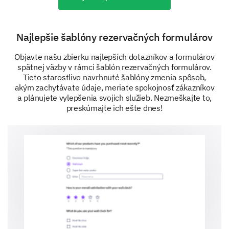
rezervácie?
Najlepšie šablóny rezervačných formulárov
Objavte našu zbierku najlepších dotazníkov a formulárov
Ako ľahké je nájsť informácie, ktoré
spätnej väzby v rámci šablón rezervačných formulárov.
potrebujete pri rezervácii vozidla?
Tieto starostlivo navrhnuté šablóny zmenia spôsob,
akým zachytávate údaje, meriate spokojnosť zákazníkov
(1: Veľmi jednoduché až 5: Veľmi ťažké)
a plánujete vylepšenia svojich služieb. Nezmeškajte to,
preskúmajte ich ešte dnes!
1
2
3
4
5