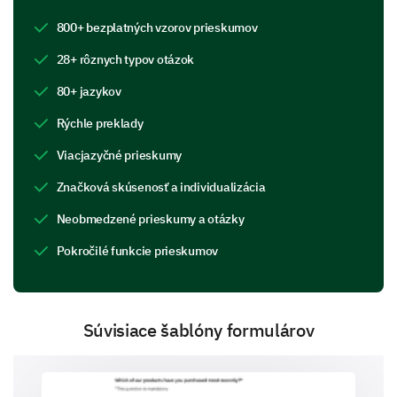
800+ bezplatných vzorov prieskumov
28+ rôznych typov otázok
80+ jazykov
Prosím, ohodnoťte dôležitosť nasledujúcich
kritérií pri prenájme vozidla?
Rýchle preklady
(1: Vôbec nie dôležité, 2: Mierne dôležité, 3:
Viacjazyčné prieskumy
Priemerne dôležité, 4: Veľmi dôležité, 5:
Značková skúsenosť a individualizácia
Extrémne dôležité)
Neobmedzené prieskumy a otázky
1
2
3
4
5
Pokročilé funkcie prieskumov
Cena
Pohodlie vozidla
Súvisiace šablóny formulárov
Efektivita paliva
Značka vozidla