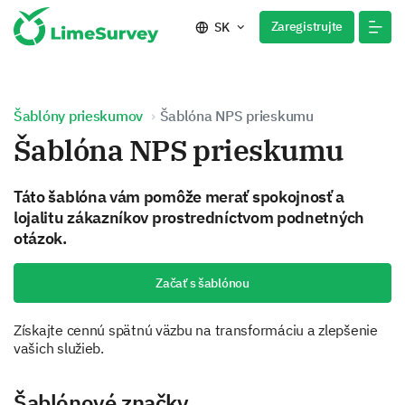
Zaregistrujte
SK
Šablóny prieskumov
Šablóna NPS prieskumu
Šablóna NPS prieskumu
Táto šablóna vám pomôže merať spokojnosť a
lojalitu zákazníkov prostredníctvom podnetných
otázok.
Začať s šablónou
Získajte cennú spätnú väzbu na transformáciu a zlepšenie
vašich služieb.
Šablónové značky