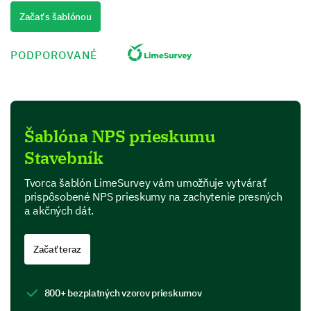
Quality
Začať s šablónou
Performance
PODPOROVANÉ
Value for money
Product Features
Šablóna NPS prieskumu
In this section, we are interested in your perspective
Stavebník
on specific features of our product.
Which features of our product do you find most
Tvorca šablón LimeSurvey vám umožňuje vytvárať
useful? (Select all that apply)
prispôsobené NPS prieskumy na zachytenie presných
a akčných dát.
Feature A
Začať teraz
Feature B
Feature C
800+ bezplatných vzorov prieskumov