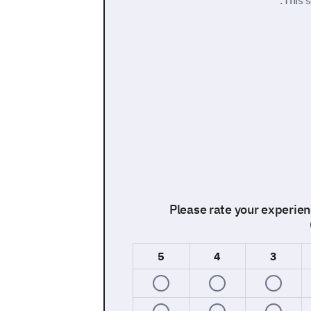
This 
Please rate your experien
5
4
3