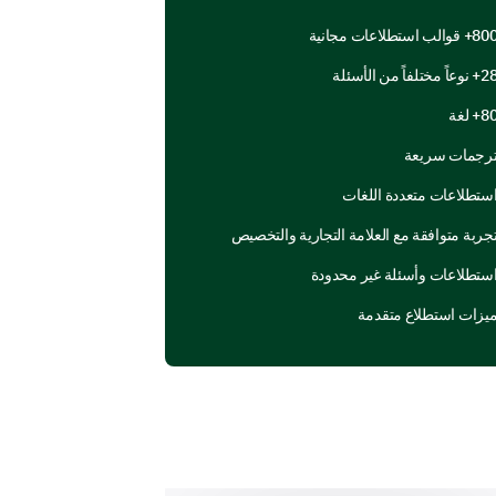
8+ قوالب استطلاعات مجانية
 نوعاً مختلفاً من الأسئلة
8+ لغة
If you could add or change one 
رجمات سريعة
ستطلاعات متعددة اللغات
جربة متوافقة مع العلامة التجارية والتخصيص
ستطلاعات وأسئلة غير محدودة
يزات استطلاع متقدمة
Given the importance of efficient 
your thoughts 
On a scale of 1-5, how woul