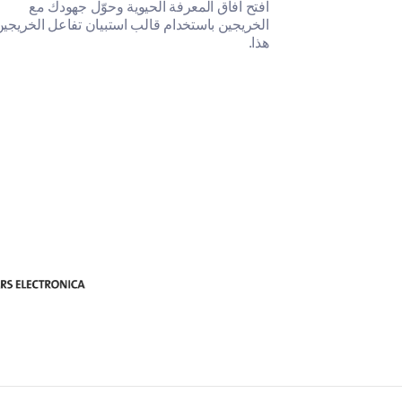
ائك مع خدماتك
افتح آفاق المعرفة الحيوية وحوّل جهودك مع
ك على تحديد
الخريجين باستخدام قالب استبيان تفاعل الخريجي
هذا.