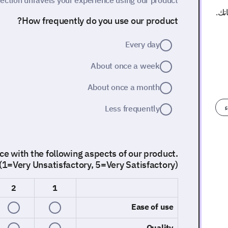
section unravels your experience using our product.
تك.
How frequently do you use our product?
Every day
About once a week
About once a month
ء
Less frequently
ce with the following aspects of our product.
(1=Very Unsatisfactory, 5=Very Satisfactory)
2
1
Ease of use
Quality