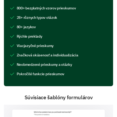
800+ bezplatných vzorov prieskumov
Rate the following areas of concern on a scale
28+ rôznych typov otázok
of 1 (Not Concerned) to 10 (Very Concerned):
80+ jazykov
1
2
3
4
Rýchle preklady
Technology Asset Management
Viacjazyčné prieskumy
Marketing Strategy
Značková skúsenosť a individualizácia
Neobmedzené prieskumy a otázky
Hiring and Onboarding
Pokročilé funkcie prieskumov
Supply Chain Management
Revenue Growth
Súvisiace šablóny formulárov
Assessing Our Services
This section aims to understand your knowledge and