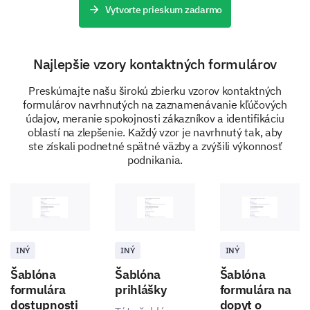
Vytvorte prieskum zadarmo
Can you describe in detail a situation where our
services might benefit your company?
Najlepšie vzory kontaktných formulárov
Preskúmajte našu širokú zbierku vzorov kontaktných
formulárov navrhnutých na zaznamenávanie kľúčových
údajov, meranie spokojnosti zákazníkov a identifikáciu
oblastí na zlepšenie. Každý vzor je navrhnutý tak, aby
ste získali podnetné spätné väzby a zvýšili výkonnosť
Final Thoughts
podnikania.
Lastly, we would like to hear any other feedback on
how we can improve our services and better suit your
business needs.
INÝ
INÝ
INÝ
Šablóna
Šablóna
Šablóna
formulára
prihlášky
formulára na
dostupnosti
dopyt o