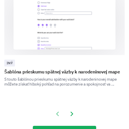
opinion about our services, and how we can tailor
them to better fit your needs.
How did you hear about our services?
Other:
INÝ
What services do you think your business
Šablóna prieskumu spätnej väzby k narodeninovej mape
might benefit from us?
S touto šablónou prieskumu spätnej väzby k narodeninovej mape
môžete získať hlboký pohľad na porozumenie a spokojnosť va ...
Cloud Services
Business Consulting
Technology Integration
Training Services
Previous slide
Next slide
Other: