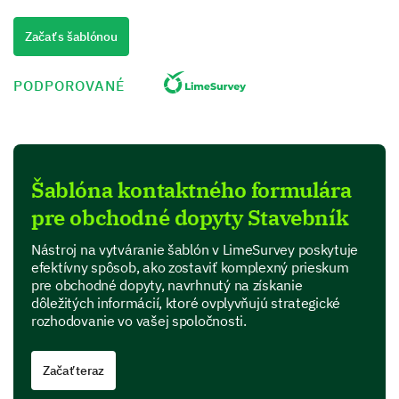
Roughly, how many employees work in your
company?
Začať s šablónou
PODPOROVANÉ
How would you rate your business' current
performance?
- 1 - Poor
Šablóna kontaktného formulára
- 2 - Below Average
pre obchodné dopyty Stavebník
- 3 - Average
- 4 - Above Average
Nástroj na vytváranie šablón v LimeSurvey poskytuje
- 5 - Excellent
efektívny spôsob, ako zostaviť komplexný prieskum
pre obchodné dopyty, navrhnutý na získanie
dôležitých informácií, ktoré ovplyvňujú strategické
1
2
3
4
5
rozhodovanie vo vašej spoločnosti.
What are your business' main goals for the next
quarter?
Začať teraz