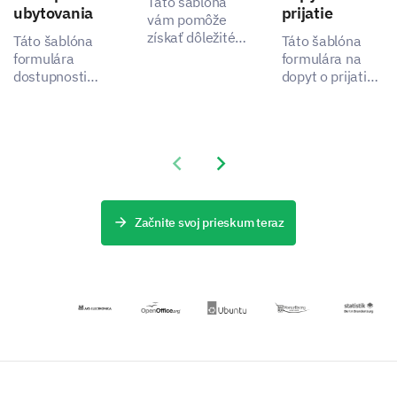
Táto šablóna
ubytovania
prijatie
vám pomôže
získať dôležité
Táto šablóna
Táto šablóna
informácie pre
formulára
formulára na
efektívnejší
dostupnosti
dopyt o prijatie
proces
ubytovania vám
vám umožňuje
prijímania,
pomôže
zachytiť dôležité
riešiac
pochopiť
údaje o
problémy
preferencie a
skúsenostiach
zainteresovaných
Previous slide
Next slide
potreby vašich
uchádzačov, čo
strán
hostí, odhaľujúc,
pomáha
zachytením
ako môžete
identifikovať
kritických
zlepšiť
aspekty na
Začnite svoj prieskum teraz
údajov.
spokojnosť a
zlepšenie.
zážitok z vašich
ubytovacích
služieb.