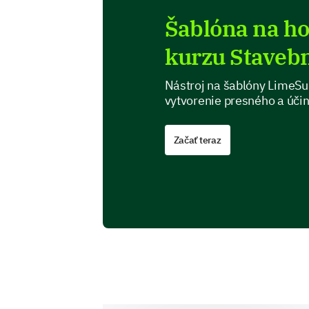
Šablóna na ho
kurzu Staveb
Nástroj na šablóny LimeSu
vytvorenie presného a úči
Začať teraz