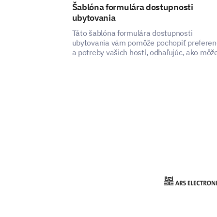
Šablóna formulára dostupnosti
ubytovania
Táto šablóna formulára dostupnosti
ubytovania vám pomôže pochopiť preferen
a potreby vašich hostí, odhaľujúc, ako môž
zlepšiť spokojnosť a zážitok z vašich
ubytovacích služieb.