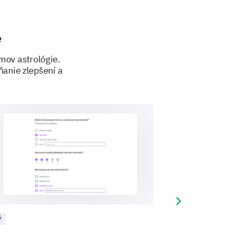
5
1
2
3
4
5
e
mov astrológie.
ňanie zlepšení a
 improve our Astrology course for
Next slide
Ý
INÝ
u would like to provide to