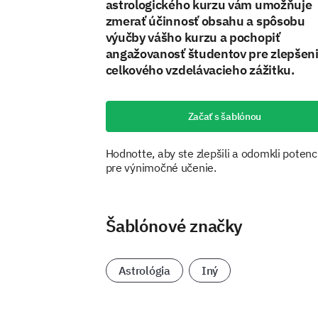
astrologického kurzu vám umožňuje
zmerať účinnosť obsahu a spôsobu
výučby vášho kurzu a pochopiť
angažovanosť študentov pre zlepšen
celkového vzdelávacieho zážitku.
Začať s šablónou
Hodnotte, aby ste zlepšili a odomkli potenc
pre výnimočné učenie.
Šablónové značky
Astrológia
Iný