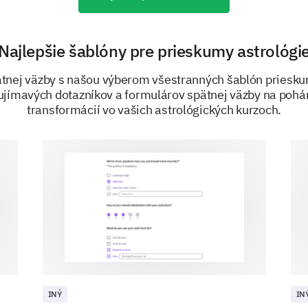
1
2
3
4
Interactivity
Najlepšie šablóny pre prieskumy astrológi
Course materials
pätnej väzby s našou výberom všestranných šablón priesku
ujímavých dotazníkov a formulárov spätnej väzby na pohá
Tutor's knowledge
transformácií vo vašich astrológických kurzoch.
Homework assignments
Support and response
Overall Feedback
To collect your overall feedback that will help us
future participants.
INÝ
IN
Is there any other feedback or suggestion yo