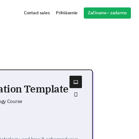
Začíname - zadarmo
Contact sales
Prihlásenie
ation Template
logy Course