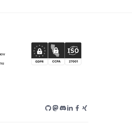
mov
umu
v