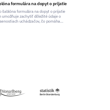
lóna formulára na dopyt o prijatie
Šablóna spok
škole
o šablóna formulára na dopyt o prijatie
 umožňuje zachytiť dôležité údaje o
Táto šablóna v
senostiach uchádzačov, čo pomáha
prehľad o spokoj
ntifikovať aspekty na zlepšenie.
vaším programo