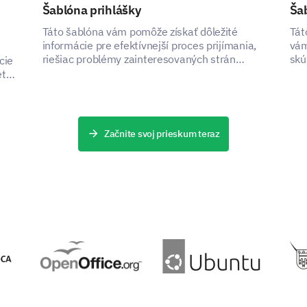
improve our Astrology course?
Šablóna prihlášky
Šab
Táto šablóna vám pomôže získať dôležité
Tát
informácie pre efektívnejší proces prijímania,
vám
riešiac problémy zainteresovaných strán
skú
cie
zachytením kritických údajov.
ide
ete
PODPOROVANÉ
Začnite svoj prieskum teraz