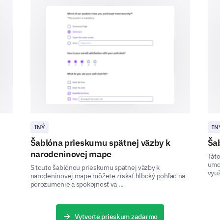
From the following aspects, what do you th
course?
Course structure
Course duration
Topic relevancy
Teaching methods
INÝ
IN
Assessment methods
Šablóna prieskumu spätnej väzby k
Ša
narodeninovej mape
Tát
umož
S touto šablónou prieskumu spätnej väzby k
využ
narodeninovej mape môžete získať hlboký pohľad na
Rate your learning experience with respect t
porozumenie a spokojnosť va ...
Very Poor, 5 – Excellent)
Ratings Scale 
Vytvorte prieskum zadarmo