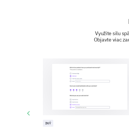
Využite silu s
Objavte viac za
Previous slide
INÝ