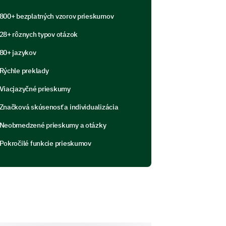
800+ bezplatných vzorov prieskumov
e's delivery methods and the tutor's
28+ rôznych typov otázok
80+ jazykov
Rýchle preklady
Viacjazyčné prieskumy
Značková skúsenosť a individualizácia
he course delivery?
Neobmedzené prieskumy a otázky
Pokročilé funkcie prieskumov
earning experience and whether you