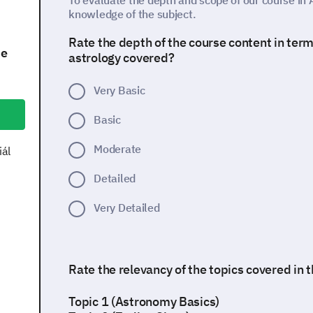
To evaluate the depth and scope of our course in
knowledge of the subject.
Rate the depth of the course content in term
ie
astrology covered?
Very Basic
Basic
Moderate
iál
Detailed
Very Detailed
Rate the relevancy of the topics covered in 
Topic 1 (Astronomy Basics)