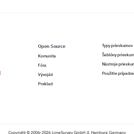
Typy prieskumov
Open Source
Šablóny priesku
Komunita
Nástroje priesk
Fóra
Použitie prípado
Vývojári
Preklad
Copyright © 2006-2026 LimeSurvey GmbH ⚓ Hamburg, Germany