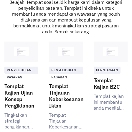
Product/Service C
Jelajahi templat soal selidik harga kami dalam kategori
penyelidikan pasaran. Templat ini direka untuk
membantu anda mendapatkan wawasan yang boleh
dilaksanakan dan membuat keputusan yang
Do you believe that our prices reflect the value
bermaklumat untuk meningkatkan strategi pasaran
of the products/services provided?
anda. Semak sekarang!
Yes
No
Please enter your comment here:
PENYELIDIKAN
PENYELIDIKAN
PERNIAGAAN
PASARAN
PASARAN
Templat
Templat
Templat
Kajian B2C
Kajian Ujian
Tinjauan
Templat kajian
Konsep
Keberkesanan
ini membantu
Pengiklanan
Iklan
anda menilai
dan menangkap
Tingkatkan
Templat
What improvements could we make to our
data tentang
strategi
Tinjauan
pricing strategy to better match your
kepuasan
pengiklanan
Keberkesanan
expectations?
pelanggan serta