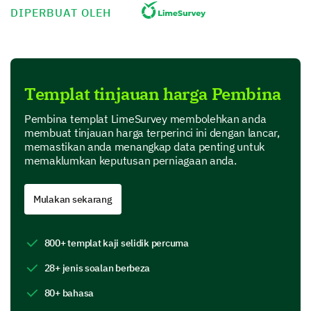
DIPERBUAT OLEH
Choice of rank 3
Choice of rank 4
Templat tinjauan harga Pembina
Pembina templat LimeSurvey membolehkan anda
membuat tinjauan harga terperinci ini dengan lancar,
Choice of rank 5
memastikan anda menangkap data penting untuk
memaklumkan keputusan perniagaan anda.
Mulakan sekarang
How do current prices for our
products/services compare to your
800+ templat kaji selidik percuma
expectations?
28+ jenis soalan berbeza
Yes
Uncertain
No
80+ bahasa
Much Higher