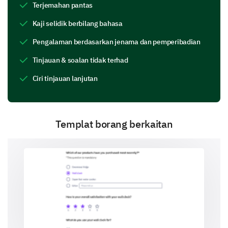
Terjemahan pantas
Slightly Higher
Kaji selidik berbilang bahasa
About the Same
Pengalaman berdasarkan jenama dan pemperibadian
Slightly Lower
Tinjauan & soalan tidak terhad
Much Lower
Ciri tinjauan lanjutan
Diving Into Specifics
Templat borang berkaitan
Now, let's get into the specifics of how you perceive
our current pricing and its impact on your purchasing
behavior.
Which price range would you consider
appropriate for our main product/service?