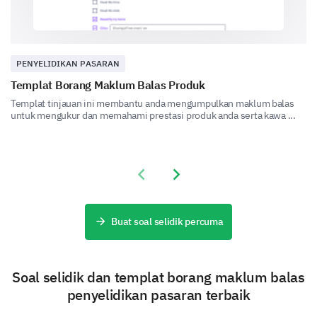
How likely are you to recommend our
products/services based on the current
PENYELIDIKAN PASARAN
pricing?
Templat Borang Maklum Balas Produk
Very Likely
Likely
Neutral
Unlikely
Very Unlik
Templat tinjauan ini membantu anda mengumpulkan maklum balas
untuk mengukur dan memahami prestasi produk anda serta kawa ...
Previous slide
Next slide
Please rate your level of satisfaction with our
pricing for the following products/services:
Buat soal selidik percuma
1
2
3
4
5
Product/Service A
Soal selidik dan templat borang maklum balas
Product/Service B
penyelidikan pasaran terbaik