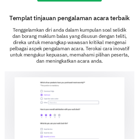
Yes
No
Templat tinjauan pengalaman acara terbaik
Tenggelamkan diri anda dalam kumpulan soal selidik
How would you rate the communications from
dan borang maklum balas yang disusun dengan teliti,
our team after the event?
direka untuk menangkap wawasan kritikal mengenai
pelbagai aspek pengalaman acara. Terokai cara inovatif
untuk mengukur kepuasan, memahami pilihan peserta,
dan meningkatkan acara anda.
Your Suggestions
We value your ideas and suggestions.
Kindly provide any suggestions for
improvement for future events.