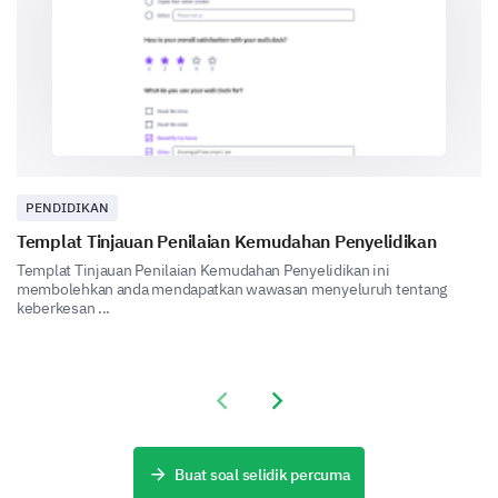
Part B
Part C
PENDIDIKAN
Templat Tinjauan Penilaian Kemudahan Penyelidikan
Templat Tinjauan Penilaian Kemudahan Penyelidikan ini
membolehkan anda mendapatkan wawasan menyeluruh tentang
keberkesan ...
Post-event Communication
Let's talk about our communication after the event.
Previous slide
Next slide
Did you receive a follow-up email after the
event?
Buat soal selidik percuma