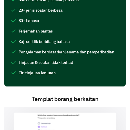
1
2
3
4
5
28+ jenis soalan berbeza
Content quality
80+ bahasa
Speaker effectiveness
Terjemahan pantas
Organization
Kaji selidik berbilang bahasa
Timing
Pengalaman berdasarkan jenama dan pemperibadian
Environment
Tinjauan & soalan tidak terhad
Ciri tinjauan lanjutan
Which parts of the event did you find
particularly useful or enjoyable?
Templat borang berkaitan
Part A