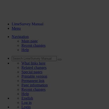
LimeSurvey Manual
Menu
Navigation
Main page
Recent changes
Help
What links here
Related changes
Special pages
Printable version
Permanent link
Page information
Recent changes
Help
English
Log in
Login