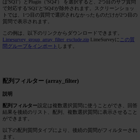
は'SQ1'）とPlugin（'SQ4'） を選択すると、2つ目のサブ質問
で対応する'SQ1'と'SQ4'が除外されます。スクリーンショッ
トでは、1つ目の質問で選択されなかったものだけが2つ目の
質問で表示されます。
この例は、以下のリンクからダウンロードできます。
Limesurvey_group_array_filter_exclude.zip
LimeSurveyに
この質
問グループをインポート
します。
配列フィルター (array_filter)
説明
配列フィルター
設定は複数選択質問に使うことができ、回答
結果を後続のリスト、配列、複数選択質問に表示させること
ができます。
以下の配列質問タイプにより、後続の質問がフィルターされ
ます。