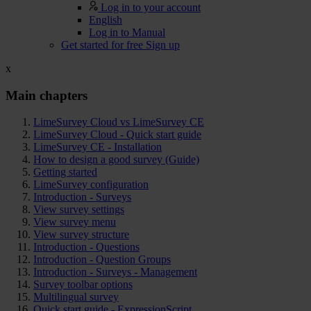
Log in to your account
English
Log in to Manual
Get started for free
Sign up
x
Main chapters
LimeSurvey Cloud vs LimeSurvey CE
LimeSurvey Cloud - Quick start guide
LimeSurvey CE - Installation
How to design a good survey (Guide)
Getting started
LimeSurvey configuration
Introduction - Surveys
View survey settings
View survey menu
View survey structure
Introduction - Questions
Introduction - Question Groups
Introduction - Surveys - Management
Survey toolbar options
Multilingual survey
Quick start guide - ExpressionScript