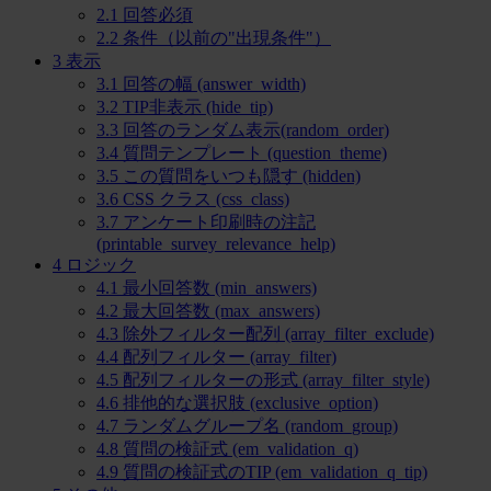
2.1
回答必須
2.2
条件（以前の"出現条件"）
3
表示
3.1
回答の幅 (answer_width)
3.2
TIP非表示 (hide_tip)
3.3
回答のランダム表示(random_order)
3.4
質問テンプレート (question_theme)
3.5
この質問をいつも隠す (hidden)
3.6
CSS クラス (css_class)
3.7
アンケート印刷時の注記
(printable_survey_relevance_help)
4
ロジック
4.1
最小回答数 (min_answers)
4.2
最大回答数 (max_answers)
4.3
除外フィルター配列 (array_filter_exclude)
4.4
配列フィルター (array_filter)
4.5
配列フィルターの形式 (array_filter_style)
4.6
排他的な選択肢 (exclusive_option)
4.7
ランダムグループ名 (random_group)
4.8
質問の検証式 (em_validation_q)
4.9
質問の検証式のTIP (em_validation_q_tip)