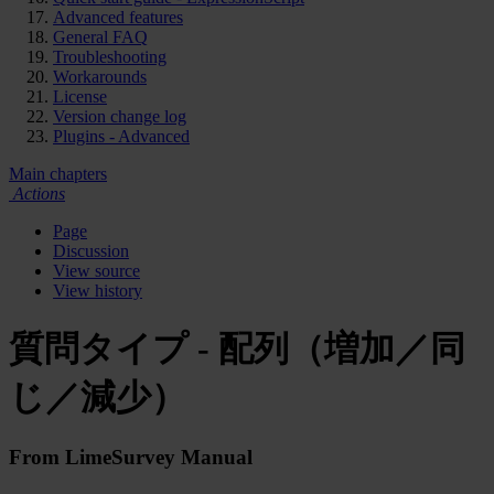
Advanced features
General FAQ
Troubleshooting
Workarounds
License
Version change log
Plugins - Advanced
Main chapters
Actions
Page
Discussion
View source
View history
質問タイプ - 配列（増加／同
じ／減少）
From LimeSurvey Manual