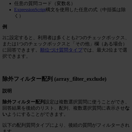
任意の質問コード（変数名）
ExpressionScript
構文を使用した任意の式（中括弧は除
く）
例
2に設定すると、利用者は多くとも2つのチェックボックス、
または1つのチェックボックスと「その他」欄（ある場合）
に回答できます。
順位づけ質問タイプ
では、最大2位まで選
択できます。
除外フィルター配列 (array_filter_exclude)
説明
除外フィルター配列
設定は複数選択質問に使うことができ、
回答結果を後続のリスト、配列、複数選択質問に表示させ
な
い
ようにすることができます。
以下の配列質問タイプにより、後続の質問がフィルターされ
ます。