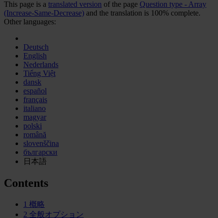
This page is a
translated version
of the page
Question type - Array
(Increase-Same-Decrease)
and the translation is 100% complete.
Other languages:
Deutsch
English
Nederlands
Tiếng Việt
dansk
español
français
italiano
magyar
polski
română
slovenščina
български
日本語
Contents
1
概略
2
全般オプション