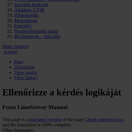
Speciális funkciók
Általános GYIK
Hibaelhárítás
Megoldások
Engedély
Verzióváltoztatási napló
Bővítmények – Speciális
Main chapters
Actions
Page
Discussion
View source
View history
Ellenőrizze a kérdés logikáját
From LimeSurvey Manual
This page is a
translated version
of the page
Check question logic
and the translation is 100% complete.
Other languages: