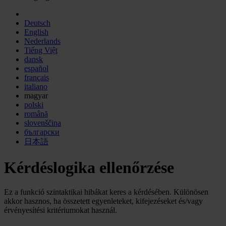
Deutsch
English
Nederlands
Tiếng Việt
dansk
español
français
italiano
magyar
polski
română
slovenščina
български
日本語
Kérdéslogika ellenőrzése
Ez a funkció szintaktikai hibákat keres a kérdésében. Különösen
akkor hasznos, ha összetett egyenleteket, kifejezéseket és/vagy
érvényesítési kritériumokat használ.