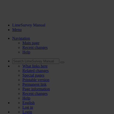
LimeSurvey Manual
Menu
Navigation
Main page
Recent changes
Help
What links here
Related changes
Special pages
Printable version
Permanent link
Page information
Recent changes
Help
English
Log in
Login