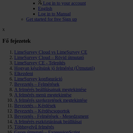
Log in to your account
English
Log in to Manual
Get started for free
Sign up
x
Fő fejezetek
LimeSurvey Cloud vs LimeSurvey CE
LimeSurvey Cloud – Rövid útmutató
LimeSurvey CE - Telepítés
Hogyan készítsünk jó felmérést (Útmutató)
Elkezdeni
LimeSurvey konfiguráció
Bevezetés – Felmérések
A felmérés beállításainak megtekintése
A felmérés menü megtekintése
A felmérés szerkezetének megtekintése
Bevezetés – Kérdések
Bevezetés – Kérdéscsoportok
Bevezetés - Felmérések - Menedzsment
A felmérés eszköztárának beállításai
Többnyelvű felmérés
Gyors útmutató – ExpressionScript