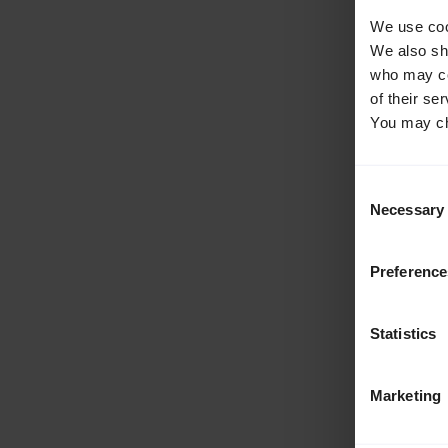
We use cook
We also sha
who may com
of their se
You may ch
Consent
Necessary
Selection
Preference
Statistics
Marketing