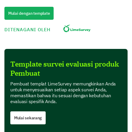
product based on your experience.
Mulai dengan template
1
2
3
4
5
Ease of use
DITENAGANI OLEH
Reliability
Design
Template survei evaluasi produk
Functionality
Pembuat
Customer support
Pembuat templat LimeSurvey memungkinkan Anda
untuk menyesuaikan setiap aspek survei Anda,
memastikan bahwa itu sesuai dengan kebutuhan
Which feature do you find most valuable?
evaluasi spesifik Anda.
Mulai sekarang