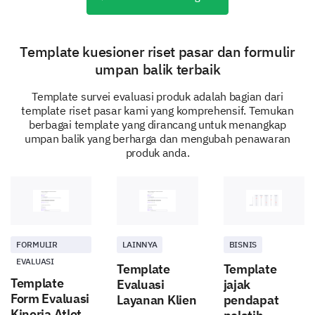
Template kuesioner riset pasar dan formulir
umpan balik terbaik
Overall Feedback and Suggestions
Template survei evaluasi produk adalah bagian dari
template riset pasar kami yang komprehensif. Temukan
Finally, we are eager to hear your general thoughts
berbagai template yang dirancang untuk menangkap
and any suggestions you might have to improve our
umpan balik yang berharga dan mengubah penawaran
product.
produk anda.
What do you like most about our product?
FORMULIR
LAINNYA
BISNIS
EVALUASI
Template
Template
What areas do you think need improvement?
Template
Evaluasi
jajak
Form Evaluasi
Layanan Klien
pendapat
Kinerja Atlet