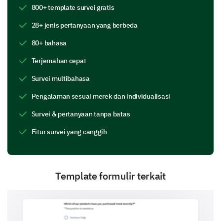
Are there any features you find difficult to use
800+ template survei gratis
or understand? Please specify.
28+ jenis pertanyaan yang berbeda
80+ bahasa
Terjemahan cepat
Survei multibahasa
Product Performance and Usability
Pengalaman sesuai merek dan individualisasi
We would like to know your thoughts on how the
Survei & pertanyaan tanpa batas
product performs in different scenarios and overall
usability.
Fitur survei yang canggih
Have you encountered any technical issues or
bugs while using the product?
Template formulir terkait
Yes
No