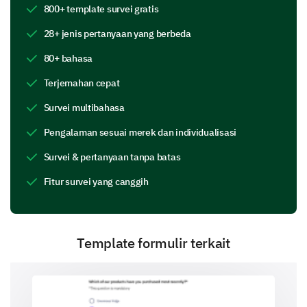
800+ template survei gratis
28+ jenis pertanyaan yang berbeda
80+ bahasa
Let's dive into your ongoing product
Terjemahan cepat
experience
Survei multibahasa
Your ongoing experience is crucial for us. Please
Pengalaman sesuai merek dan individualisasi
provide insights into how the product serves your
needs over time.
Survei & pertanyaan tanpa batas
How often do you use the product?
Fitur survei yang canggih
Daily
Weekly
Template formulir terkait
Monthly
Occasionally