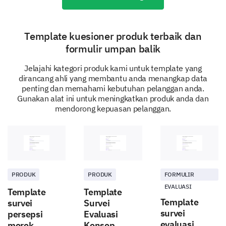
Template kuesioner produk terbaik dan
No
formulir umpan balik
Jelajahi kategori produk kami untuk template yang
dirancang ahli yang membantu anda menangkap data
penting dan memahami kebutuhan pelanggan anda.
Gunakan alat ini untuk meningkatkan produk anda dan
mendorong kepuasan pelanggan.
What additional features would you like to see
in the product?
PRODUK
PRODUK
FORMULIR
EVALUASI
Template
Template
Now, let's talk about your interactions
Template
survei
Survei
with our customer support
survei
persepsi
Evaluasi
evaluasi
merek
Konsep