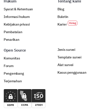
Hukum
Tentang kami
received.
Syarat & Ketentuan
Blog
Informasi hukum
Buletin
Kebijakan privasi
Karier
Pembatalan
What improvements would you suggest for our
Penarikan
customer support?
Jenis survei
Open Source
Template survei
Komunitas
Alat survei
Forum
Kasus penggunaan
Pengembang
Let's wrap up with your overall product
Terjemahan
satisfaction
Finally, we would love to hear your overall opinion
about our product and any recommendations you
might have.