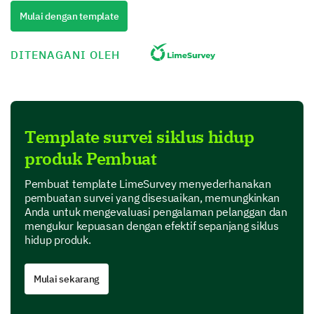
Positive
Mulai dengan template
Neutral
DITENAGANI OLEH
Negative
Very Negative
Template survei siklus hidup
Rate your initial satisfaction with the product
produk Pembuat
on a scale of 1 to 5.
Pembuat template LimeSurvey menyederhanakan
1
2
3
4
5
pembuatan survei yang disesuaikan, memungkinkan
Anda untuk mengevaluasi pengalaman pelanggan dan
mengukur kepuasan dengan efektif sepanjang siklus
hidup produk.
Can you describe any initial challenges you
Mulai sekarang
faced while using the product?