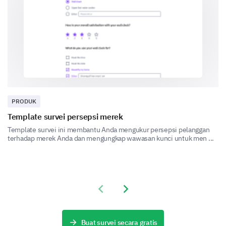
Rarely
How would you rate the following features of
our product?
1
2
3
4
5
Ease of Use
PRODUK
Performance/Speed
Template survei persepsi merek
Template survei ini membantu Anda mengukur persepsi pelanggan
Reliability
terhadap merek Anda dan mengungkap wawasan kunci untuk men ...
Have you encountered any recurring issues
while using the product?
Previous slide
Next slide
Yes
Buat survei secara gratis