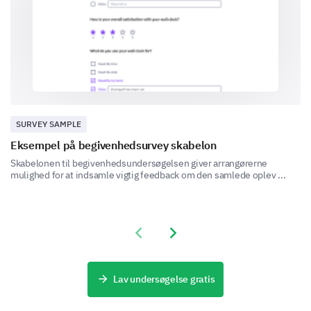
4- Ikke så tilfreds
5- Slet ikke tilfreds
1
2
3
4
5
På en skala fra 1 til 10, bedøm venligst
følgende markedsføringselementer:
SURVEY SAMPLE
Klarhed af arrangementets annoncer
Eksempel på begivenhedsurvey skabelon
Skabelonen til begivenhedsundersøgelsen giver arrangørerne
mulighed for at indsamle vigtig feedback om den samlede oplev ...
Retidig information om arrangementet
Previous slide
Next slide
Relevans af arrangementets kampagner
Lav undersøgelse gratis