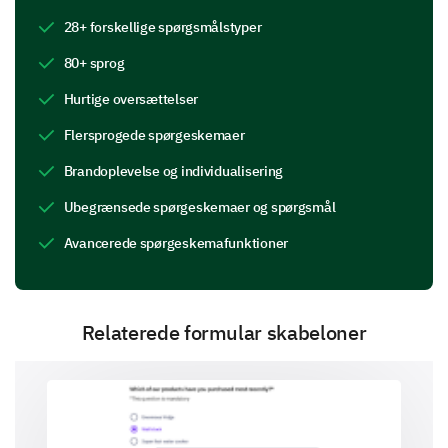
arrangementets organisering eller flow, hvad
28+ forskellige spørgsmålstyper
ville det være?
80+ sprog
Hurtige oversættelser
Flersprogede spørgeskemaer
Brandoplevelse og individualisering
Arrangementets Markedsføring og
Ubegrænsede spørgeskemaer og spørgsmål
Kommunikation
Avancerede spørgeskemafunktioner
Vi er interesserede i dine tanker om markedsføringen
og kommunikationen for dette arrangement.
Hvordan havde du det med vores
Relaterede formular skabeloner
kommunikation op til arrangementet?
Muligheder:
1- Ekstremt tilfreds
2- Meget tilfreds
3- Lidt tilfreds