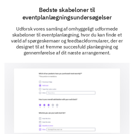
Bedste skabeloner til
eventplanlægningsundersøgelser
Generel Tilfredshed og Forslag
Udforsk vores samling af omhyggeligt udformede
Dine overordnede tanker vil forme vores fremtidige
skabeloner til eventplanlægning, hvor du kan finde et
forbedringer.
væld af spørgeskemaer og feedbackformularer, der er
designet til at fremme succesfuld planlægning og
Vil du anbefale vores arrangementer til en ven
gennemførelse af dit næste arrangement.
eller kollega?
Definitivt
Sandsynligvis
Måske
Sandsynligvis ikke
Definitivt ikke
Eventuelle yderligere kommentarer eller
forslag til vores fremtidige arrangementer?