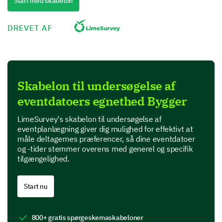
Start med skabelon
Arrangementets Indhold og Flow
DREVET AF
Lad os diskutere indholdet, strukturen og
organiseringen af arrangementet.
Venligst bedøm følgende elementer af
arrangementet på en skala fra 1 (Dårlig) til 5
(Fremragende):
Skabelon til undersøgelse af
eventdatoers egnethed Bygger
1
LimeSurvey's skabelon til undersøgelse af
Relevans af arrangementets indhold
eventplanlægning giver dig mulighed for effektivt at
måle deltagernes præferencer, så dine eventdatoer
Kvalitet af præsentationerne
og -tider stemmer overens med generel og specifik
tilgængelighed.
Passende længde af arrangementet
Orden og tempo af arrangementets segmenter
Start nu
800+ gratis spørgeskemaskabeloner
Hvis du kunne ændre én ting ved