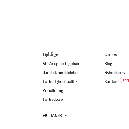
Gyldige
Om os
Vilkår og betingelser
Blog
Juridisk meddelelse
Nyhedsbrev
Fortrolighedspolitik
Karriere
Annullering
Fortrydelse
DANSK