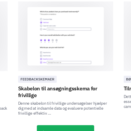
Seminar Improvement Suggestions
Your suggestions can help us make improvements 
Please share any suggestions you have for i
FEEDBACKSKEMAER
BØ
Skabelon til ansøgningsskema for
Til
Personal Information
frivillige
Dett
esse
Denne skabelon til frivillige undersøgelser hjælper
camp
back
dig med at indsamle data og evaluere potentielle
We’re almost done. Just a few final questions ab
frivillige effektiv ...
What is your current occupational role?