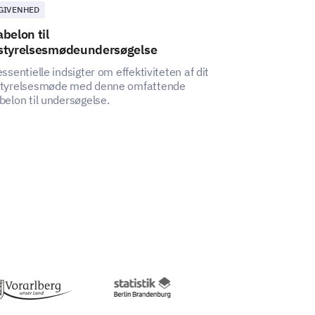
GIVENHED
BEGIVENHED
belon til
Catering
styrelsesmødeundersøgelse
Præferenceun
essentielle indsigter om effektiviteten af dit
Denne Catering
tyrelsesmøde med denne omfattende
Præferenceunde
belon til undersøgelse.
dig med at afdæk
kunders caterin