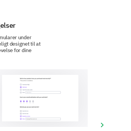
elser
rmularer under
gt designet til at
velse for dine
Next slide