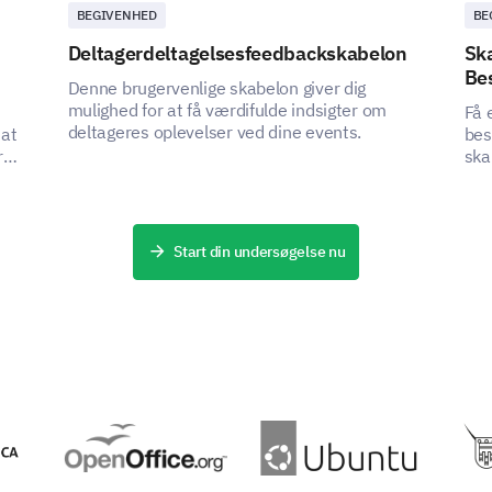
BEGIVENHED
BE
Deltagerdeltagelsesfeedbackskabelon
Ska
Be
Denne brugervenlige skabelon giver dig
mulighed for at få værdifulde indsigter om
Få 
deltageres oplevelser ved dine events.
 at
bes
r
ska
Start din undersøgelse nu