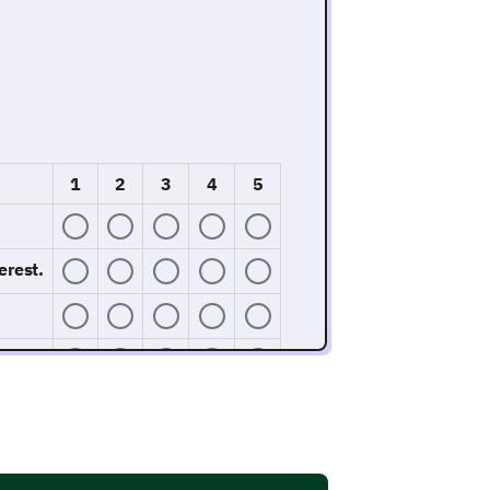
1
2
3
4
5
erest.