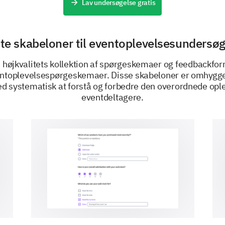
Lav undersøgelse gratis
Other:
te skabeloner til eventoplevelsesundersøg
 højkvalitets kollektion af spørgeskemaer og feedbackfo
entoplevelsespørgeskemaer. Disse skabeloner er omhyggeli
What is your gender?
d systematisk at forstå og forbedre den overordnede ople
eventdeltagere.
Female
Male
DREVET AF