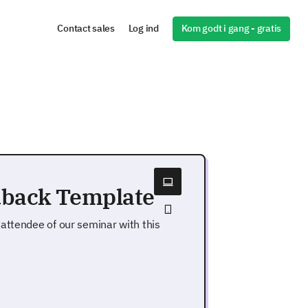
Kom godt i gang - gratis
Contact sales
Log ind
dback Template
attendee of our seminar with this