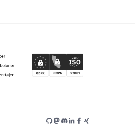
per
beloner
rktøjer