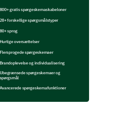
800+ gratis spørgeskemaskabeloner
rofessional or personal growth.
28+ forskellige spørgsmålstyper
fected you?
80+ sprog
Hurtige oversættelser
Flersprogede spørgeskemaer
Brandoplevelse og individualisering
Ubegrænsede spørgeskemaer og
spørgsmål
Avancerede spørgeskemafunktioner