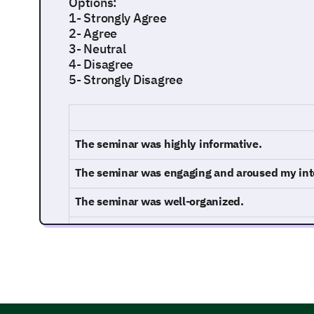
Options:
1- Strongly Agree
2- Agree
3- Neutral
4- Disagree
5- Strongly Disagree
The seminar was highly informative.
The seminar was engaging and aroused my int
The seminar was well-organized.
The seminar presenter was knowledgeable.
Seminar Impact