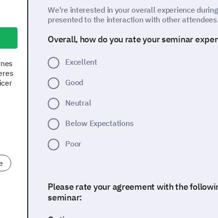
We're interested in your overall experience durin
presented to the interaction with other attendees
Overall, how do you rate your seminar expe
Excellent
rnes
eres
Good
icer
Neutral
Below Expectations
Poor
e
Please rate your agreement with the follow
seminar: