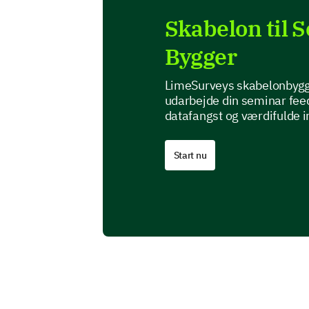
Skabelon til 
Bygger
LimeSurveys skabelonbygger
udarbejde din seminar fee
datafangst og værdifulde i
Start nu