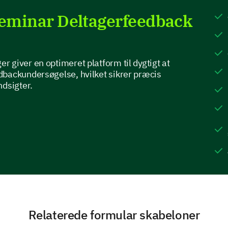
Seminar Deltagerfeedback
Let's explore the impact of our seminar on your p
In what ways has the seminar positively af
 giver en optimeret platform til dygtigt at
Improved
dbackundersøgelse, hvilket sikrer præcis
understanding of the
subject matter
ndsigter.
Increased networking
opportunities
Inspired new ideas
Enhanced career
growth
Relaterede formular skabeloner