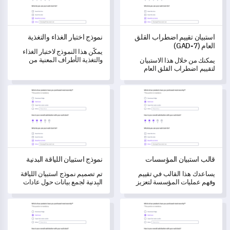
استبيان تقييم اضطراب القلق
نموذج اختبار الغذاء والتغذية
العام (GAD-7)
يمكّن هذا النموذج لاختبار الغذاء
والتغذية الأطراف المعنية من
يمكنك من خلال هذا الاستبيان
تقييم العادات الغذائية ومعرفة
لتقييم اضطراب القلق العام
التغذية لدى الأفراد.
(GAD-7) الحصول على رؤى حول
انتشار وتكرار أعراض اضطراب
قالب استبيان المؤسسات
نموذج استبيان اللياقة البدنية
القلق.
قالب استبيان المؤسسات
نموذج استبيان اللياقة البدنية
يساعدك هذا القالب في تقييم
تم تصميم نموذج استبيان اللياقة
وفهم عمليات المؤسسة لتعزيز
البدنية لجمع بيانات حول عادات
الكفاءة والنمو التنظيمي.
الأفراد في ممارسة الرياضة،
وأنواع الأنشطة البدنية المفضلة
نموذج استبيان التسعير
نموذج استبيان العملاء
لديهم، وأهداف اللياقة البدنية، وأي
قيود جسدية قد تكون لديهم.