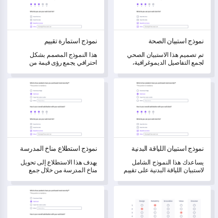
نموذج استبيان الصحة
نموذج استمارة تقييم
تم تصميم هذا الاستبيان الصحي
هذا النموذج المصمم بشكل
لجمع التفاصيل الديموغرافية،
احترافي يجمع رؤى قيمة من
عادات نمط الحياة، التاريخ الطبي،
العملاء لتحسين خدماتك.
ونتائج الفحوصات، بهدف تقييم
نموذج استبيان اللياقة البدنية
نموذج استطلاع مناخ المدرسة
الصحة العامة للفرد وتحديد أي
مخاوف صحية محتملة.
نموذج استبيان اللياقة البدنية
نموذج استطلاع مناخ المدرسة
يساعدك هذا النموذج الشامل
يهدف هذا الاستطلاع إلى تحويل
لاستبيان اللياقة البدنية على تقييم
مناخ المدرسة من خلال جمع
وفهم وجمع البيانات حول عادات
تعليقات قيمة من الطلاب
اللياقة البدنية والتفضيلات
والموظفين وأولياء الأمور.
نموذج استطلاع المدربين
نموذج تقييم رضا المرضى
والتحديات لدى المستخدمين.