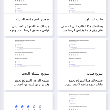
قالب استبيان
نموذج تقييم ما بعد الحدث
يساعدك هذا القالب على الحصول
يتيح لك هذا النموذج الاستبياني
على رؤى قيمة وقياس الرضا من
قياس مستوى الرضا العام، وفهم
خلال جمع تعليقات مفصلة.
الملاحظات التفصيلية، وتحديد
مجالات التحسين في فعالياتك.
نموذج طلب
نموذج استبيان البحث
نموذج طلب
نموذج استبيان البحث
يسمح لك هذا النموذج بجمع
يسمح لك هذا النموذج بجمع
بيانات ديموغرافية لا تقدر بثمن،
وقياس رؤى قيمة من أصحاب
ورؤى حول أدوار العمل،
المصلحة لفهم ومعالجة نقاط الألم
وملاحظات المستخدم لفهم
لديهم.
نموذج استبيان تقييم الطلاب
نموذج استبيان رضا العملاء
وتقييم التجارب.