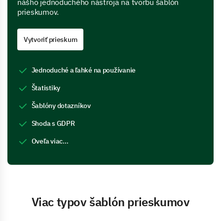
nášho jednoduchého nástroja na tvorbu šablón
prieskumov.
Vytvoriť prieskum
Jednoduché a ľahké na používanie
Štatistiky
Šablóny dotazníkov
Shoda s GDPR
Oveľa viac…
Viac typov šablón prieskumov