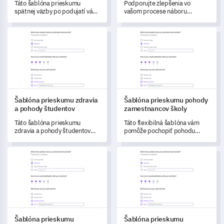
Táto šablóna prieskumu
Podporujte zlepšenia vo
spätnej väzby po podujatí vám
vašom procese náboru
umožňuje zhodnotiť úspech
pomocou tejto komplexnej
vášho podujatia a identifikovať
šablóny prieskumu spätnej
Šablóna prieskumu zdravia a pohody študentov
Šablóna prieskumu pohody za
oblasti, ktoré potrebujú
väzby.
zlepšenie.
Šablóna prieskumu zdravia
Šablóna prieskumu pohody
a pohody študentov
zamestnancov školy
Táto šablóna prieskumu
Táto flexibilná šablóna vám
zdravia a pohody študentov
pomôže pochopiť pohodu
vám umožňuje efektívne
vašich školských
preskúmať každodenné
zamestnancov a identifikovať
Šablóna prieskumu prístupu k technológiam
Šablóna prieskumu konkurenc
zdravotné návyky, duševné
oblasti na zlepšenie.
zdravie, inštitucionálnu
podporu a osobné informácie
študentov.
Šablóna prieskumu
Šablóna prieskumu