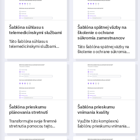
Šablóna súhlasu s
Šablóna spätnej väzby na
telemedicínskymi službami
školenie o ochrane
súkromia zamestnancov
Táto šablóna súhlasu s
telemedicínskymi službami
Táto šablóna spätnej väzby na
vám pomôže jasne
školenie o ochrane súkromia
komunikovať koncept
zamestnancov vám pomôže
telemedicíny a zaznamenať
získať prehľad o účinnosti,
Šablóna prieskumu plánovania stretnutí
Šablóna prieskumu vnímania k
údaje o súhlase pacienta.
relevantnosti a logistických
aspektoch vašich školení.
Šablóna prieskumu
Šablóna prieskumu
plánovania stretnutí
vnímania kvality
Transformujte svoje firemné
Využite túto komplexnú
stretnutia pomocou tejto
šablónu prieskumu vnímania
komplexnej šablóny
kvality, aby ste získali hlboké
prieskumu, navrhnutej na
porozumenie kvalite svojho
Šablóna prieskumu hodnotenia kandidátov
Šablóna formulára spätnej väz