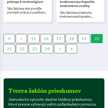
prístupu k technológiam
konkurencieschopného
umiestnenia značky
Táto šablóna vám pomôže
pochopiť prístup a používanie
Táto šablóna prieskumu
technológie jednotlivcami,
konkurencieschopného
pričom slúži ako nástroj na
umiestnenia značky rýchlo
získanie poznatkov na
zhodnotí pozíciu vašej značky
zlepšenie a rozvoj.
na trhu.
15
16
17
18
19
20
21
22
23
24
Tvorca šablón prieskumov
Jednoducho vytvorte vlastné šablóny prieskumov,
ktoré presne vyhovujú vašim požiadavkám pomocou