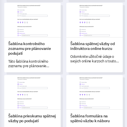
ich vzdelávacie potreby a
Šablóna kontrolného zoznamu pre plánovanie podujatí
Šablóna spätnej väzby od inštr
prekážky v učení.
Šablóna kontrolného
Šablóna spätnej väzby od
zoznamu pre plánovanie
inštruktora online kurzu
podujatí
Odomknite užitočné údaje o
svojich online kurzoch s touto
Táto šablóna kontrolného
komplexnou šablónou spätnej
zoznamu pre plánovanie
väzby od inštruktora.
podujatí vám umožňuje
efektívne plánovať a realizovať
Šablóna prieskumu spätnej väzby po podujatí
Šablóna formulára na spätnú 
úspešné podujatia
prispôsobené preferenciám
vašej cieľovej skupiny.
Šablóna prieskumu spätnej
Šablóna formulára na
väzby po podujatí
spätnú väzbu k náboru