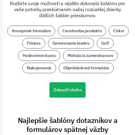
Rozšírte svoje možnosti a nájdite dokonalú šablónu pre
vaše potreby preskúmaním našej rozsiahlej zbierky
ďalších šablón prieskumov.
Anonymné formuláre
Cenotvorba produktu
Cirkvi
Fitness
Generovanie leadov
Golf
Hodnotenie kurzu
Motivácia zamestnancov
Nakupovanie
Objednávkové formuláre
Zobraziť všetko
Najlepšie šablóny dotazníkov a
formulárov spätnej väzby