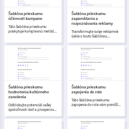
Šablóna prieskumu
Šablóna prieskumu
účinnosti kampane
zapamätania a
rozpoznávania reklamy
Táto šablóna prieskumu
poskytuje komplexnú metódu
Transformujte svoje reklamné
na hodnotenie účinnosti vašej
úsilie s touto šablónou
kampane.
prieskumu navrhnutou na
posúdenie účinnosti vašich
Šablóna prieskumu hodnotenia kultúrneho zaradenia
Šablóna prieskumu zapojenia d
nedávnych reklám.
Šablóna prieskumu
Šablóna prieskumu
hodnotenia kultúrneho
zapojenia do role
zaradenia
Táto šablóna prieskumu
zapojenia do role vám pomôže
Odblokujte potenciál vašej
získať dôležité informácie o
spoločnosti rásť a prosperovať
rolách, zodpovednostiach a
získaním podrobných
spokojnosti vašich členov tímu.
poznatkov o vnímaní
Šablóna formulára súhlasu s liekmi
Šablóna formulára na zdravotn
zamestnancov pomocou tejto
šablóny prieskumu hodnotenia