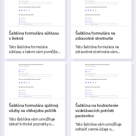
kultúrneho zaradenia.
Šablóna formulára súhlasu
Šablóna formulára na
s liekmi
zdravotné stretnutie
Táto šablóna formulára
Táto šablóna formulára na
súhlasu s liekmi vám pomôže
zdravotné stretnutie vám
získať cenné informácie o
umožňuje hodnotiť pacientske
skúsenostiach používateľov s
skúsenosti so schedulingom
Šablóna formulára spätnej väzby na obhajobu politík
Šablóna na hodnotenie vzdeláv
vašimi liekmi.
stretnutí a interakciami so
zdravotníckymi pracovníkmi.
Šablóna formulára spätnej
Šablóna na hodnotenie
väzby na obhajobu politík
vzdelávacích potrieb
pacientov
Táto šablóna vám umožňuje
získať kritické poznatky o
Táto šablóna vám umožňuje
účinnosti a prístupnosti vašich
odhaliť cenné údaje o
snáh o obhajobu politík.
pacientoch tým, že identifikuje