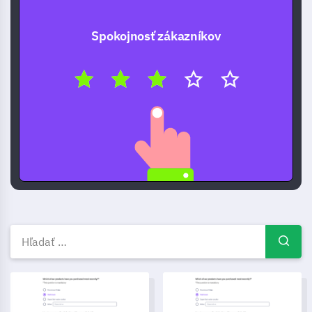
Spokojnosť zákazníkov
Bezplatné šablóny prieskumov
Šablóna súhlasu s telemedicínskymi službami
Šablóna spätnej väzby na ško