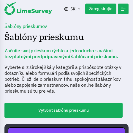
Zaregistrujte
SK
Šablóny prieskumov
Šablóny prieskumu
Začnite svoj prieskum rýchlo a jednoducho s našimi
bezplatnými predpripravenými šablónami prieskumu.
Vyberte si z širokej škály kategórií a prispôsobte otázky v
dotazníku alebo formulári podľa svojich špecifických
potrieb. Či už ide o prieskum trhu, spokojnosť zákazníkov
alebo zapojenie zamestnancov, naše online šablóny
prieskumu sú tu pre vás.
Vytvoriť šablónu prieskumu