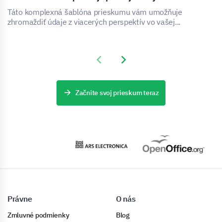
Táto komplexná šablóna prieskumu vám umožňuje
zhromaždiť údaje z viacerých perspektív vo vašej...
Previous slide
Next slide
Začnite svoj prieskum teraz
Právne
O nás
Zmluvné podmienky
Blog