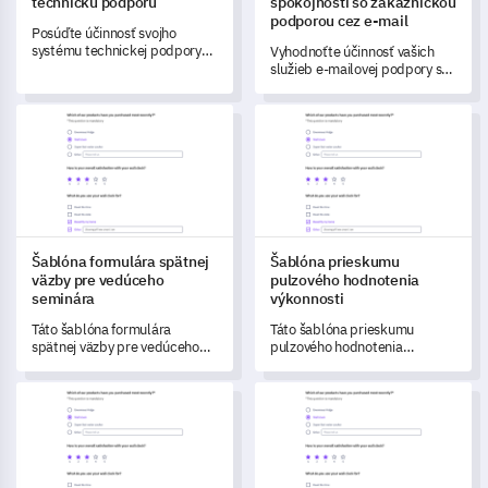
technickú podporu
spokojnosti so zákazníckou
podporou cez e-mail
Posúďte účinnosť svojho
systému technickej podpory
Vyhodnoťte účinnosť vašich
pomocou tejto komplexnej
služieb e-mailovej podpory s
šablóny, navrhnutej na
touto dynamickou šablónou.
identifikáciu oblastí
Šablóna formulára spätnej väzby pre vedúceho seminára
Šablóna prieskumu pulzového 
nedostatočnosti a
potenciálnych zlepšení.
Šablóna formulára spätnej
Šablóna prieskumu
väzby pre vedúceho
pulzového hodnotenia
seminára
výkonnosti
Táto šablóna formulára
Táto šablóna prieskumu
spätnej väzby pre vedúceho
pulzového hodnotenia
seminára vám umožňuje získať
výkonnosti vám umožňuje
cenné údaje o skúsenostiach
získať prehľad o procese
Šablóna prieskumu účinnosti kampane
Šablóna prieskumu zapamätan
vašich účastníkov a výkone
hodnotenia výkonnosti vo vašej
vedúceho seminára.
spoločnosti.