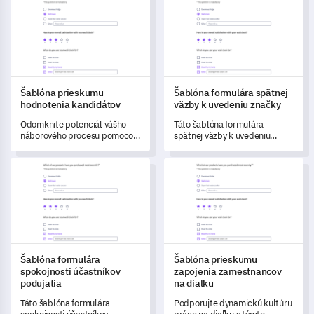
efektívne pochopenie a
produktu z pohľadu
riešenie obáv a preferencií
používateľa a posunuli kľúčové
zúčastnených strán.
zlepšenia.
Šablóna prieskumu
Šablóna formulára spätnej
hodnotenia kandidátov
väzby k uvedeniu značky
Odomknite potenciál vášho
Táto šablóna formulára
náborového procesu pomocou
spätnej väzby k uvedeniu
komplexnej šablóny
značky umožňuje firmám
prieskumu hodnotenia
posúdiť a zlepšiť vnímanie
Šablóna formulára spokojnosti účastníkov podujatia
Šablóna prieskumu zapojenia 
kandidátov.
značky, hodnotu produktu a
podporu zákazníkov po
uvedení na trh.
Šablóna formulára
Šablóna prieskumu
spokojnosti účastníkov
zapojenia zamestnancov
podujatia
na diaľku
Táto šablóna formulára
Podporujte dynamickú kultúru