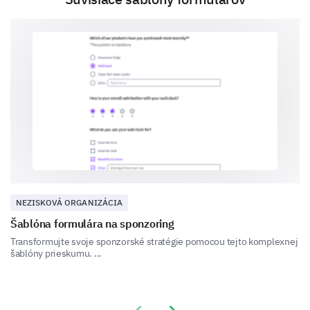
Positive changes in behavior
Suggestions for Improvement
What areas, if any, do you think we should
improve in our program?
More variety in activities
More qualified instructors
Better facilities
NEZISKOVÁ ORGANIZÁCIA
Šablóna formulára na sponzoring
More convenient schedule
Transformujte svoje sponzorské stratégie pomocou tejto komplexnej
šablóny prieskumu. ...
Other (Please specify in the text box below)