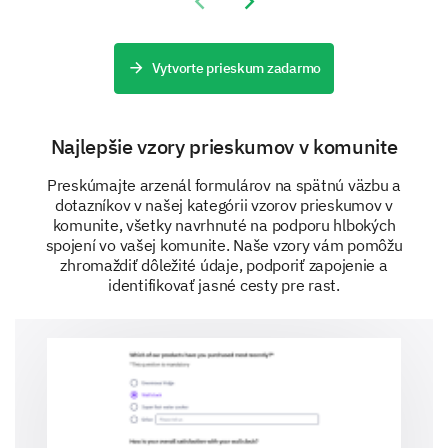
Previous slide
Next slide
Could you elaborate on why you chose the
above areas for improvement?
Vytvorte prieskum zadarmo
Najlepšie vzory prieskumov v komunite
Preskúmajte arzenál formulárov na spätnú väzbu a
dotazníkov v našej kategórii vzorov prieskumov v
General Suggestions
komunite, všetky navrhnuté na podporu hlbokých
spojení vo vašej komunite. Naše vzory vám pomôžu
Do you have any other feedback or suggestions
zhromaždiť dôležité údaje, podporiť zapojenie a
that you would like to share about the youth
identifikovať jasné cesty pre rast.
program?