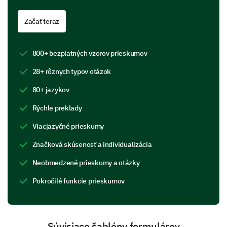
Začať teraz
In what aspect do you think the program has
had the most significant impact?
800+ bezplatných vzorov prieskumov
28+ rôznych typov otázok
80+ jazykov
Program Impact
Rýchle preklady
Have you experienced any of the following
changes since participating in the program?
Viacjazyčné prieskumy
Yes
Uncertai
Značková skúsenosť a individualizácia
Increased self-confidence
Neobmedzené prieskumy a otázky
Pokročilé funkcie prieskumov
Improved teamwork skills
Enhanced leadership abilities
Improvement in emotional well-being
Súvisiace šablóny formulárov