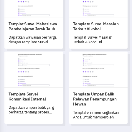
Templat Survei Mahasiswa
Template Survei Masalah
Pembelajaran Jarak Jauh
Terkait Alkohol
Dapatkan wawasan berharga
Templat Survei Masalah
dengan Template Survei
Terkait Alkohol ini
Mahasiswa Pembelajaran
memungkinkan Anda untuk
Jarak Jauh ini, yang dirancang
mengukur dampak masalah
Template Survei Komunikasi Internal
Template Umpan Balik Rela
untuk memahami pengalaman
terkait alkohol pada individu
mahasiswa dan mengukur
dan masyarakat.
kepuasan.
Template Survei
Template Umpan Balik
Komunikasi Internal
Relawan Penampungan
Hewan
Dapatkan umpan balik yang
berharga tentang proses
Template ini memungkinkan
komunikasi internal Anda
Anda untuk memperoleh
dengan template survei yang
wawasan penting tentang
komprehensif ini.
pengalaman relawan di
tempat penampungan hewan