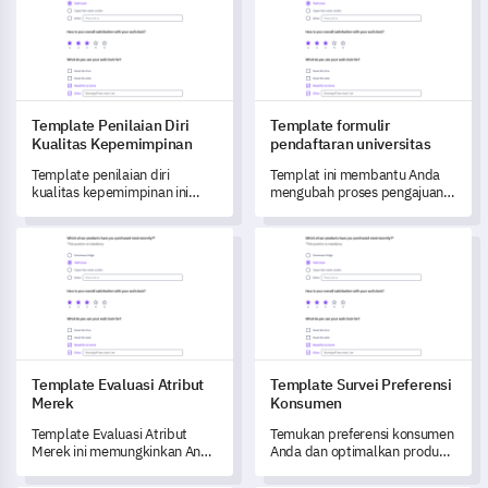
Template Penilaian Diri
Template formulir
Kualitas Kepemimpinan
pendaftaran universitas
Template penilaian diri
Templat ini membantu Anda
kualitas kepemimpinan ini
mengubah proses pengajuan
memberdayakan Anda untuk
universitas dengan
membuka pemahaman
menangkap umpan balik rinci
Template Evaluasi Atribut Merek
Template Survei Preferensi 
mendalam tentang
dari para pelamar.
keterampilan kepemimpinan
Anda dan mengidentifikasi
area untuk berkembang.
Template Evaluasi Atribut
Template Survei Preferensi
Merek
Konsumen
Template Evaluasi Atribut
Temukan preferensi konsumen
Merek ini memungkinkan Anda
Anda dan optimalkan produk
untuk menganalisis dan
Anda dengan template survei
mengukur persepsi serta
yang komprehensif ini.