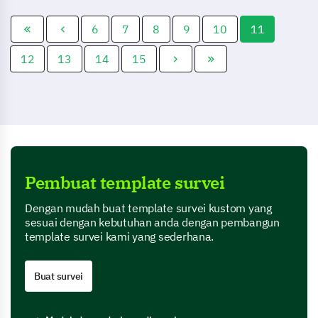
Anda.
6
7
8
9
10
11
12
13
14
15
Pembuat template survei
Dengan mudah buat template survei kustom yang
sesuai dengan kebutuhan anda dengan pembangun
template survei kami yang sederhana.
Buat survei