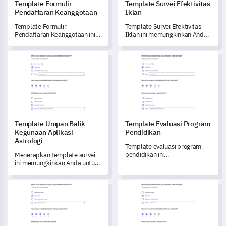
Template Formulir
Template Survei Efektivitas
Pendaftaran Keanggotaan
Iklan
Template Formulir
Template Survei Efektivitas
Pendaftaran Keanggotaan ini
Iklan ini memungkinkan Anda
memungkinkan Anda untuk
untuk mengukur dan
memahami dan melayani
memahami dampak dari
Template Umpan Balik Kegunaan Aplikasi Astrologi
Template Evaluasi Program Pe
anggota Anda dengan lebih
upaya iklan Anda, membantu
baik.
Anda mengidentifikasi area
yang perlu ditingkatkan.
Template Umpan Balik
Template Evaluasi Program
Kegunaan Aplikasi
Pendidikan
Astrologi
Template evaluasi program
pendidikan ini
Menerapkan template survei
memberdayakan Anda untuk
ini memungkinkan Anda untuk
mengukur keberhasilan
mengungkap wawasan
program pendidikan Anda dan
penting tentang keterlibatan
Template Survei Penilaian Diri
Template Formulir Komitmen
memahami persepsi peserta.
dan pengalaman pengguna di
Aplikasi Astrologi Anda.