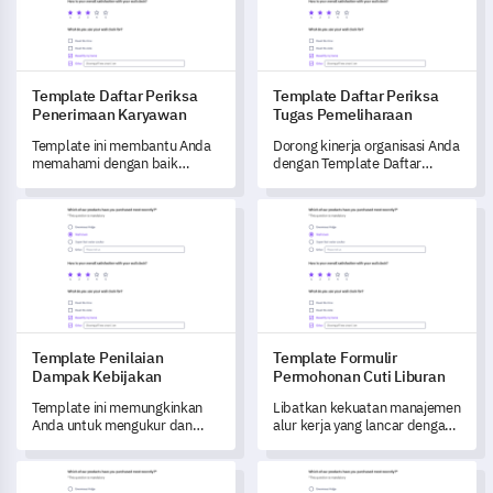
Template Daftar Periksa
Template Daftar Periksa
Penerimaan Karyawan
Tugas Pemeliharaan
Template ini membantu Anda
Dorong kinerja organisasi Anda
memahami dengan baik
dengan Template Daftar
perjalanan onboarding
Periksa Tugas Pemeliharaan ini
karyawan Anda, mengungkap
untuk mengubah efektivitas
Template Penilaian Dampak Kebijakan
Template Formulir Permohonan
wawasan kunci untuk
praktik rutin Anda.
mengubah dan meningkatkan
program pelatihan Anda.
Template Penilaian
Template Formulir
Dampak Kebijakan
Permohonan Cuti Liburan
Template ini memungkinkan
Libatkan kekuatan manajemen
Anda untuk mengukur dan
alur kerja yang lancar dengan
memahami dampak
template formulir
perubahan kebijakan dalam
permohonan cuti liburan yang
Template Penilaian Diri Kualitas Kepemimpinan
Template formulir pendaftaran
organisasi Anda.
komprehensif ini.