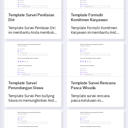
Template Survei Penilaian
Template Formulir
Diri
Komitmen Karyawan
Template Survei Penilaian Diri
Template Formulir Komitmen
ini membantu Anda membuka
Karyawan ini membantu Anda
potensi profesional Anda
melacak dan memahami
dengan menawarkan evaluasi
tingkat loyalitas dan kepuasan
Template Survei Perundungan Siswa
Template Survei Rencana Pas
menyeluruh tentang
kerja tenaga kerja Anda,
keterampilan dan tujuan
membuka wawasan berharga
Anda.
untuk mendorong perbaikan.
Template Survei
Template Survei Rencana
Perundungan Siswa
Pasca Wisuda
Template Survei Pen bullying
Template survei rencana
Siswa ini memungkinkan Anda
pasca kelulusan ini
untuk memahami dengan baik
memungkinkan Anda untuk
lingkungan sekolah siswa dan
mendapatkan pemahaman
Templat Survei Mahasiswa Pembelajaran Jarak Jauh
Template Survei Masalah Terka
pengalaman pen bullying.
yang lebih dalam tentang
aspirasi karier dan kebutuhan
mahasiswa Anda setelah lulus.