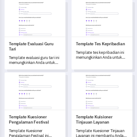
Template Evaluasi Guru Tari
Template Tes Kepribadian
pengalaman audiens Anda
dengan merek Anda.
Template Evaluasi Guru
Template Tes Kepribadian
Tari
Template tes kepribadian ini
memungkinkan Anda untuk
Template evaluasi guru tari ini
mengungkap wawasan
memungkinkan Anda untuk
menyeluruh tentang sifat
mengevaluasi secara
individu yang mendorong pola
komprehensif pengetahuan,
Template Kuesioner Pengalaman Festival
Template Kuisioner Tinjauan 
perilaku.
profesionalisme, keterampilan
mengajar, dan lingkungan
kelas instruktur Anda.
Template Kuesioner
Template Kuisioner
Pengalaman Festival
Tinjauan Layanan
Template Kuesioner
Template Kuesioner Tinjauan
Pengalaman Festival ini
Layanan ini membantu Anda