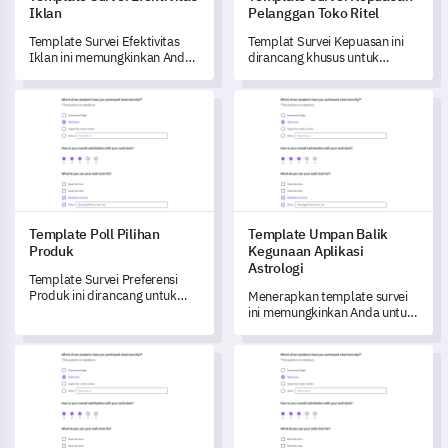
Iklan
Pelanggan Toko Ritel
Template Survei Efektivitas
Templat Survei Kepuasan ini
Iklan ini memungkinkan Anda
dirancang khusus untuk
untuk mengukur dan
membantu Anda
memahami dampak dari
mendapatkan pemahaman
Template Poll Pilihan Produk
Template Umpan Balik Kegunaa
upaya iklan Anda, membantu
mendalam tentang
Anda mengidentifikasi area
pengalaman pelanggan Anda
yang perlu ditingkatkan.
di dalam toko, memungkinkan
Anda untuk mengubah dan
meningkatkan pengalaman
berbelanja.
Template Poll Pilihan
Template Umpan Balik
Produk
Kegunaan Aplikasi
Astrologi
Template Survei Preferensi
Produk ini dirancang untuk
Menerapkan template survei
membantu Anda
ini memungkinkan Anda untuk
mendapatkan wawasan
mengungkap wawasan
mendalam tentang
penting tentang keterlibatan
Templat survei pengalaman merek
Template Evaluasi Pengajar 
pengalaman dan preferensi
dan pengalaman pengguna di
pengguna Anda.
Aplikasi Astrologi Anda.