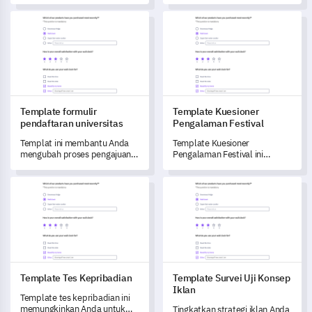
yang komprehensif ini.
komprehensif pengetahuan,
Template formulir pendaftaran universitas
Template Kuesioner Pengalam
profesionalisme, keterampilan
mengajar, dan lingkungan
kelas instruktur Anda.
Template formulir
Template Kuesioner
pendaftaran universitas
Pengalaman Festival
Templat ini membantu Anda
Template Kuesioner
mengubah proses pengajuan
Pengalaman Festival ini
universitas dengan
memungkinkan Anda untuk
menangkap umpan balik rinci
mendapatkan wawasan
Template Tes Kepribadian
Template Survei Uji Konsep Ik
dari para pelamar.
penting tentang tingkat
kepuasan tamu dan pendapat
mereka tentang acara festival
Anda.
Template Tes Kepribadian
Template Survei Uji Konsep
Iklan
Template tes kepribadian ini
memungkinkan Anda untuk
Tingkatkan strategi iklan Anda