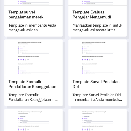
Templat survei
Template Evaluasi
pengalaman merek
Pengajar Mengemudi
Template ini membantu Anda
Manfaatkan template ini untuk
mengevaluasi dan
mengevaluasi secara kritis
meningkatkan pengalaman
instruktur mengemudi Anda
merek Anda.
dan meningkatkan kualitas
Template Formulir Pendaftaran Keanggotaan
Template Survei Penilaian Diri
layanan Anda.
Template Formulir
Template Survei Penilaian
Pendaftaran Keanggotaan
Diri
Template Formulir
Template Survei Penilaian Diri
Pendaftaran Keanggotaan ini
ini membantu Anda membuka
memungkinkan Anda untuk
potensi profesional Anda
memahami dan melayani
dengan menawarkan evaluasi
Template Survei Rencana Pasca Wisuda
Template Survei Masalah Terka
anggota Anda dengan lebih
menyeluruh tentang
baik.
keterampilan dan tujuan
Anda.