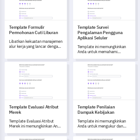
Template Formulir
Template Survei
Permohonan Cuti Liburan
Pengalaman Pengguna
Aplikasi Seluler
Libatkan kekuatan manajemen
alur kerja yang lancar dengan
Template ini memungkinkan
template formulir
Anda untuk memahami
permohonan cuti liburan yang
pengalaman pengguna
komprehensif ini.
aplikasi Anda secara
Template Evaluasi Atribut Merek
Template Penilaian Dampak K
menyeluruh dan
mengidentifikasi area yang
perlu dioptimalkan.
Template Evaluasi Atribut
Template Penilaian
Merek
Dampak Kebijakan
Template Evaluasi Atribut
Template ini memungkinkan
Merek ini memungkinkan Anda
Anda untuk mengukur dan
untuk menganalisis dan
memahami dampak
mengukur persepsi serta
perubahan kebijakan dalam
Template Daftar Periksa Tugas Pemeliharaan
Template Penilaian Diri Kual