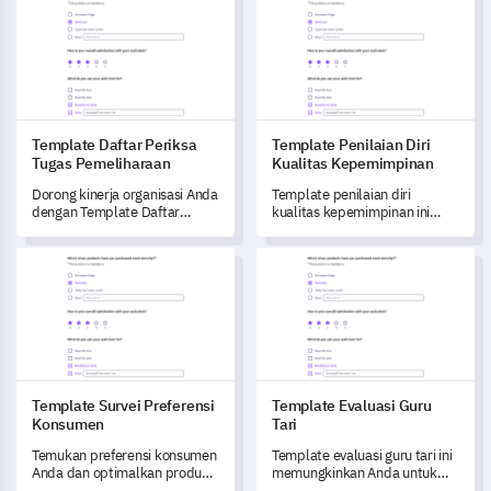
pengalaman audiens Anda
organisasi Anda.
dengan merek Anda.
Template Daftar Periksa
Template Penilaian Diri
Tugas Pemeliharaan
Kualitas Kepemimpinan
Dorong kinerja organisasi Anda
Template penilaian diri
dengan Template Daftar
kualitas kepemimpinan ini
Periksa Tugas Pemeliharaan ini
memberdayakan Anda untuk
untuk mengubah efektivitas
membuka pemahaman
Template Survei Preferensi Konsumen
Template Evaluasi Guru Tari
praktik rutin Anda.
mendalam tentang
keterampilan kepemimpinan
Anda dan mengidentifikasi
area untuk berkembang.
Template Survei Preferensi
Template Evaluasi Guru
Konsumen
Tari
Temukan preferensi konsumen
Template evaluasi guru tari ini
Anda dan optimalkan produk
memungkinkan Anda untuk
Anda dengan template survei
mengevaluasi secara