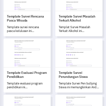
Template Survei Rencana
Template Survei Masalah
Pasca Wisuda
Terkait Alkohol
Template survei rencana
Templat Survei Masalah
pasca kelulusan ini
Terkait Alkohol ini
memungkinkan Anda untuk
memungkinkan Anda untuk
mendapatkan pemahaman
mengukur dampak masalah
Template Evaluasi Program Pendidikan
Template Survei Perundungan
yang lebih dalam tentang
terkait alkohol pada individu
aspirasi karier dan kebutuhan
dan masyarakat.
mahasiswa Anda setelah lulus.
Template Evaluasi Program
Template Survei
Pendidikan
Perundungan Siswa
Template evaluasi program
Template Survei Pen bullying
pendidikan ini
Siswa ini memungkinkan Anda
memberdayakan Anda untuk
untuk memahami dengan baik
mengukur keberhasilan
lingkungan sekolah siswa dan
Template Umpan Balik Relawan Penampungan Hewan
Template Formulir Komitmen
program pendidikan Anda dan
pengalaman pen bullying.
memahami persepsi peserta.