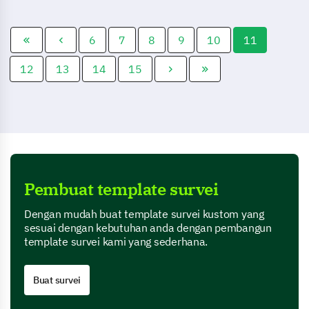
untuk memahami pengalaman
mahasiswa dan mengukur
kepuasan.
6
7
8
9
10
11
12
13
14
15
Pembuat template survei
Dengan mudah buat template survei kustom yang
sesuai dengan kebutuhan anda dengan pembangun
template survei kami yang sederhana.
Buat survei