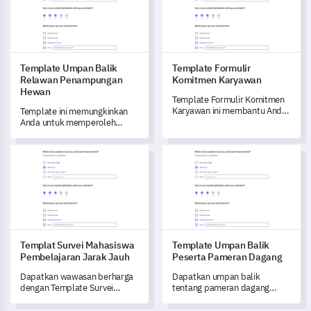
Template Umpan Balik
Template Formulir
Relawan Penampungan
Komitmen Karyawan
Hewan
Template Formulir Komitmen
Karyawan ini membantu Anda
Template ini memungkinkan
melacak dan memahami
Anda untuk memperoleh
tingkat loyalitas dan kepuasan
wawasan penting tentang
kerja tenaga kerja Anda,
pengalaman relawan di
Templat Survei Mahasiswa Pembelajaran Jarak Jauh
Template Umpan Balik Peser
membuka wawasan berharga
tempat penampungan hewan
untuk mendorong perbaikan.
Anda.
Templat Survei Mahasiswa
Template Umpan Balik
Pembelajaran Jarak Jauh
Peserta Pameran Dagang
Dapatkan wawasan berharga
Dapatkan umpan balik
dengan Template Survei
tentang pameran dagang
Mahasiswa Pembelajaran
Anda dengan template
Jarak Jauh ini, yang dirancang
komprehensif ini.