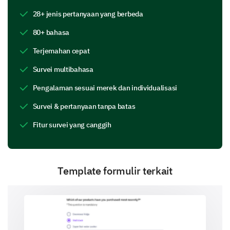
Public Transportation
28+ jenis pertanyaan yang berbeda
Library Services
80+ bahasa
Terjemahan cepat
Public Safety
Survei multibahasa
Do you believe the quality of community
Pengalaman sesuai merek dan individualisasi
services has changed in the past year?
Survei & pertanyaan tanpa batas
Increase
Same
Decrease
Fitur survei yang canggih
Template formulir terkait
Identifying Areas of Improvement
Your insights will help us enhance our community
living standards.
In which areas do you think our community