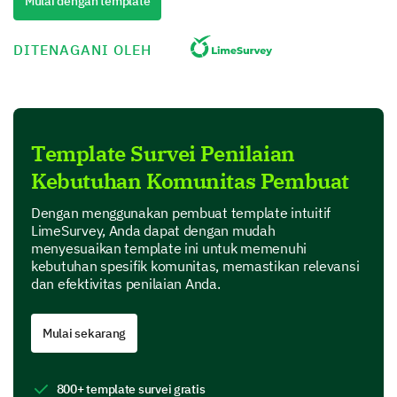
Mulai dengan template
Poor
DITENAGANI OLEH
Neutral
Good
Very Good
Template Survei Penilaian
Kebutuhan Komunitas Pembuat
Assessing Community Services
Dengan menggunakan pembuat template intuitif
Now, let's talk about the services provided by the
LimeSurvey, Anda dapat dengan mudah
community authorities.
menyesuaikan template ini untuk memenuhi
kebutuhan spesifik komunitas, memastikan relevansi
Which of the following community services do
dan efektivitas penilaian Anda.
you make use of?
Mulai sekarang
Trash and Recycling
Parks and Recreation
800+ template survei gratis