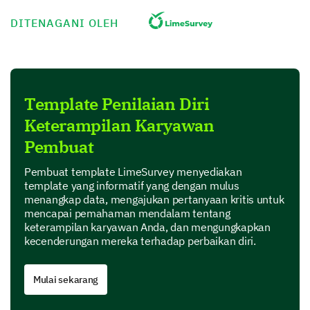
Rapat Tim
DITENAGANI OLEH
Interaksi Klien
Template Penilaian Diri
Keterampilan Karyawan
Pembuat
Pembuat template LimeSurvey menyediakan
Manajemen Proyek
template yang informatif yang dengan mulus
menangkap data, mengajukan pertanyaan kritis untuk
mencapai pemahaman mendalam tentang
keterampilan karyawan Anda, dan mengungkapkan
kecenderungan mereka terhadap perbaikan diri.
Inovasi dan Implementasi Ide
Mulai sekarang