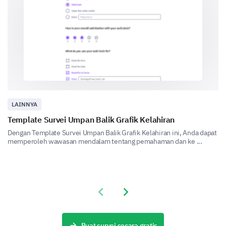
Anda rasa telah Anda kuasai dan tiga yang
menurut Anda perlu perbaikan?
Melihat ke Depan
LAINNYA
Sekarang, mari kita fokus pada masa depan dan
Template Survei Umpan Balik Grafik Kelahiran
pertumbuhan pribadi Anda.
Dengan Template Survei Umpan Balik Grafik Kelahiran ini, Anda dapat
Untuk bidang berikut, silakan nilai kemahiran
memperoleh wawasan mendalam tentang pemahaman dan ke ...
Anda saat ini dan minat Anda untuk
mengembangkan lebih lanjut.
1
2
3
4
Previous slide
Next slide
Keterampilan Teknis
Keterampilan Kepemimpinan
Buat survei secara gratis