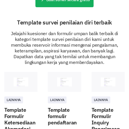
Keterampilan Komunikasi
Template survei penilaian diri terbaik
Berpikir Strategis
Jelajahi kuesioner dan formulir umpan balik terbaik di
kategori template survei penilaian diri kami untuk
Silakan berikan umpan balik rinci tentang jenis
membuka reservoir informasi mengenai pengalaman,
pelatihan atau program pengembangan
keterampilan, aspirasi karyawan, dan banyak lagi.
keterampilan yang menurut Anda dapat
Dapatkan data yang tak ternilai untuk membangun
meningkatkan pertumbuhan profesional Anda?
lingkungan kerja yang memberdayakan.
LAINNYA
LAINNYA
LAINNYA
Template
Template
Template
Formulir
formulir
Formulir
Ketersediaan
pendaftaran
Inquiry
Akomodasi
Penerimaan