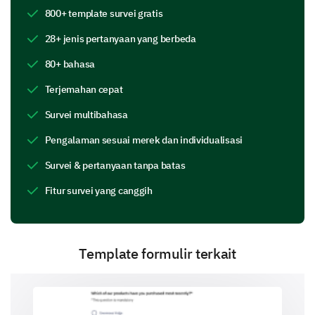
800+ template survei gratis
28+ jenis pertanyaan yang berbeda
Evaluasi Keterampilan Anda
80+ bahasa
Pada bagian ini, kami ingin menilai persepsi Anda
tentang keterampilan dan kemampuan Anda sendiri.
Terjemahan cepat
Pada skala 1 hingga 10, bagaimana Anda
Survei multibahasa
menilai kompetensi Anda sendiri dalam
Pengalaman sesuai merek dan individualisasi
bidang-bidang berikut?
Survei & pertanyaan tanpa batas
1
2
3
4
Fitur survei yang canggih
Keterampilan Komunikasi
Kemampuan Kepemimpinan
Template formulir terkait
Keterampilan Teknis
Apa tiga keterampilan profesional teratas yang