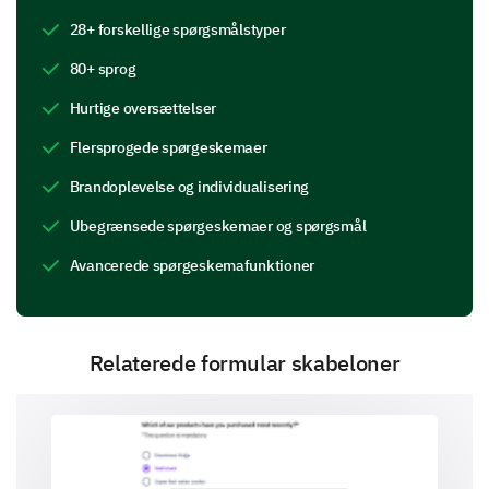
Were the course materials provided by the
28+ forskellige spørgsmålstyper
lecturer helpful and clear?
80+ sprog
Yes
Hurtige oversættelser
No
Flersprogede spørgeskemaer
Please enter your comment here:
Brandoplevelse og individualisering
Ubegrænsede spørgeskemaer og spørgsmål
Avancerede spørgeskemafunktioner
Relaterede formular skabeloner
Lecturer's Class Management
Express your opinions on how the lecturer manages
the class.
What are some strengths and areas for