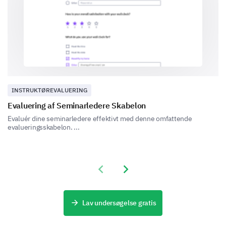
improvement in the lecturer's class
management?
Maintains discipline effectively
INSTRUKTØREVALUERING
Makes learning engaging with activities or
Evaluering af Seminarledere Skabelon
discussions
Evaluér dine seminarledere effektivt med denne omfattende
evalueringsskabelon. ...
Ensures all students participate in learning
Previous slide
Next slide
Lav undersøgelse gratis