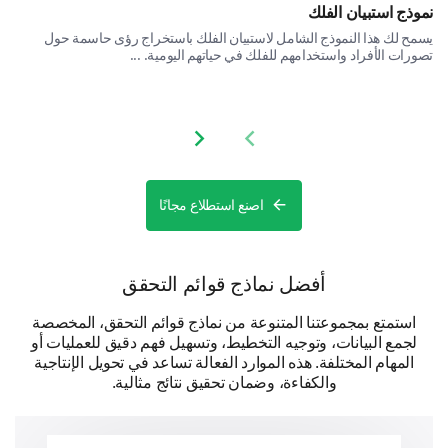
نموذج استبيان الفلك
يسمح لك هذا النموذج الشامل لاستبيان الفلك باستخراج رؤى حاسمة حول
تصورات الأفراد واستخدامهم للفلك في حياتهم اليومية. ...
Final Feedback
Share your overall experience and any additional
Next slide
Previous slide
comments you have for us.
Please, share any additional comments or
اصنع استطلاع مجانًا
suggestions you have to improve our
product/services.
أفضل نماذج قوائم التحقق
استمتع بمجموعتنا المتنوعة من نماذج قوائم التحقق، المخصصة
لجمع البيانات، وتوجيه التخطيط، وتسهيل فهم دقيق للعمليات أو
المهام المختلفة. هذه الموارد الفعالة تساعد في تحويل الإنتاجية
والكفاءة، وضمان تحقيق نتائج مثالية.