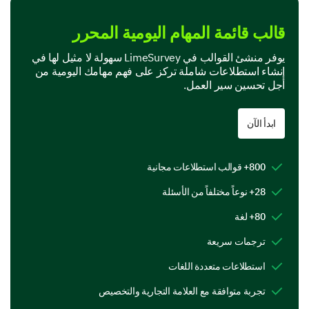
Product Features
قالب قائمة المهام اليومية المحرر
In this section, we are interested in your perspective
on specific features of our product.
يوفر منشئ القوالب في LimeSurvey سهولة لا مثيل لها في
إنشاء استطلاعات شاملة تركز على فهم مهامك اليومية من
Which features of our product do you find most
أجل تحسين سير العمل.
useful? (Select all that apply)
Feature A
ابدأ الآن
Feature B
800+ قوالب استطلاعات مجانية
Feature C
28+ نوعاً مختلفاً من الأسئلة
Feature D
80+ لغة
ترجمات سريعة
If you could add or change one feature on our
استطلاعات متعددة اللغات
product, what would it be and why?
تجربة متوافقة مع العلامة التجارية والتخصيص