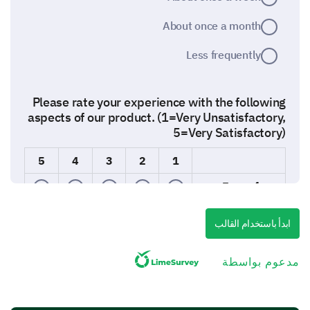
About once a month
Less frequently
Please rate your experience with the following
aspects of our product. (1=Very Unsatisfactory,
5=Very Satisfactory)
5
4
3
2
1
Ease of use
Quality
ابدأ باستخدام القالب
Performance
مدعوم بواسطة
Value for money