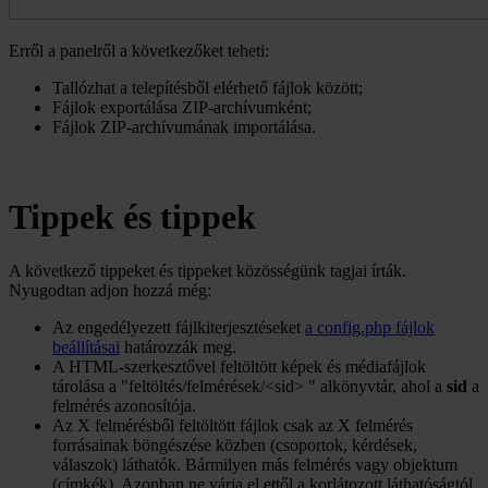
Erről a panelről a következőket teheti:
Tallózhat a telepítésből elérhető fájlok között;
Fájlok exportálása ZIP-archívumként;
Fájlok ZIP-archívumának importálása.
Tippek és tippek
A következő tippeket és tippeket közösségünk tagjai írták.
Nyugodtan adjon hozzá még:
Az engedélyezett fájlkiterjesztéseket
a config.php fájlok
beállításai
határozzák meg.
A HTML-szerkesztővel feltöltött képek és médiafájlok
tárolása a "feltöltés/felmérések/<sid> " alkönyvtár, ahol a
sid
a
felmérés azonosítója.
Az X felmérésből feltöltött fájlok csak az X felmérés
forrásainak böngészése közben (csoportok, kérdések,
válaszok) láthatók. Bármilyen más felmérés vagy objektum
(címkék). Azonban ne várja el ettől a korlátozott láthatóságtól