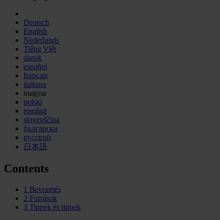
Deutsch
English
Nederlands
Tiếng Việt
dansk
español
français
italiano
magyar
polski
română
slovenščina
български
русский
日本語
Contents
1
Bevezetés
2
Források
3
Tippek és tippek