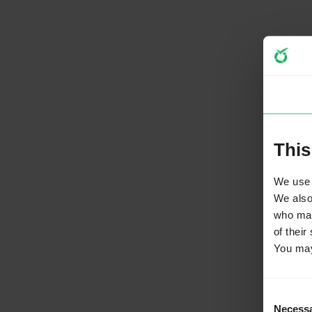
This
We use 
We also 
who may
of their
You may
Consent
Necess