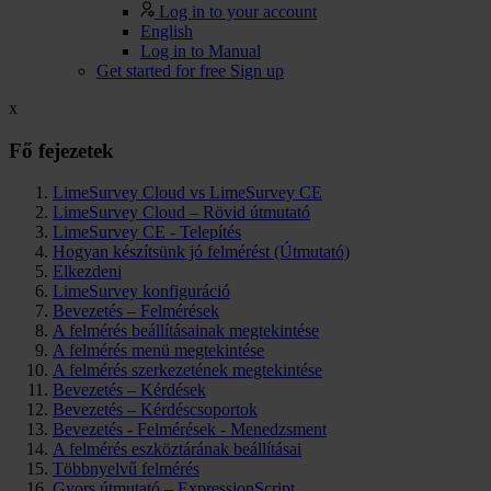
Log in to your account
English
Log in to Manual
Get started for free
Sign up
x
Fő fejezetek
LimeSurvey Cloud vs LimeSurvey CE
LimeSurvey Cloud – Rövid útmutató
LimeSurvey CE - Telepítés
Hogyan készítsünk jó felmérést (Útmutató)
Elkezdeni
LimeSurvey konfiguráció
Bevezetés – Felmérések
A felmérés beállításainak megtekintése
A felmérés menü megtekintése
A felmérés szerkezetének megtekintése
Bevezetés – Kérdések
Bevezetés – Kérdéscsoportok
Bevezetés - Felmérések - Menedzsment
A felmérés eszköztárának beállításai
Többnyelvű felmérés
Gyors útmutató – ExpressionScript