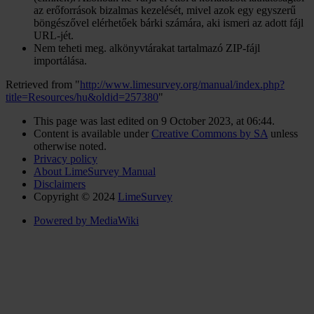
az erőforrások bizalmas kezelését, mivel azok egy egyszerű
böngészővel elérhetőek bárki számára, aki ismeri az adott fájl
URL-jét.
Nem teheti meg. alkönyvtárakat tartalmazó ZIP-fájl
importálása.
Retrieved from "
http://www.limesurvey.org/manual/index.php?
title=Resources/hu&oldid=257380
"
This page was last edited on 9 October 2023, at 06:44.
Content is available under
Creative Commons by SA
unless
otherwise noted.
Privacy policy
About LimeSurvey Manual
Disclaimers
Copyright © 2024
LimeSurvey
Powered by MediaWiki