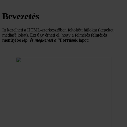
Bevezetés
Itt kezelheti a HTML-szerkesztőben feltöltött fájlokat (képeket,
médiafájlokat). Ezt úgy érheti el, hogy a felmérés
felmérés
menüjébe
lép, és megkeresi a ''
Források
lapot: