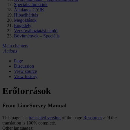
Speciális funkciók
Általános GYIK
Hibaelhárítás
Megoldások
Engedély
Verzióváltoztatási napló
Bővítmények – Speciális
Main chapters
Actions
Page
Discussion
View source
View history
Erőforrások
From LimeSurvey Manual
This page is a
translated version
of the page
Resources
and the
translation is 100% complete.
Other languages: