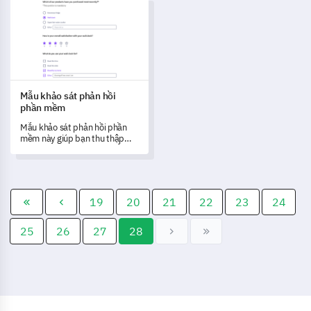
Mẫu khảo sát phản hồi phần mềm
thích của người tham dự.
cần cải thiện.
Mẫu khảo sát phản hồi
phần mềm
Mẫu khảo sát phản hồi phần
mềm này giúp bạn thu thập
những thông tin quý giá để
thúc đẩy cải tiến liên tục.
19
20
21
22
23
24
25
26
27
28