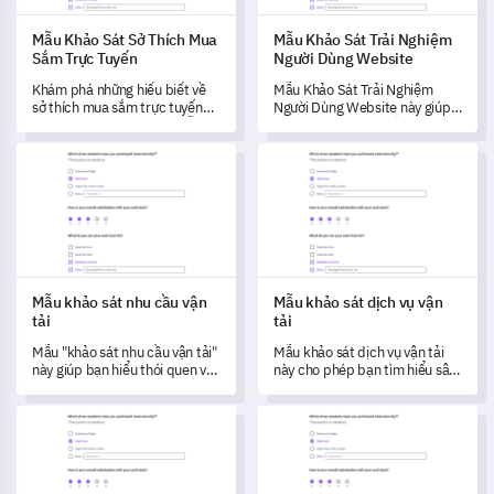
Mẫu Khảo Sát Sở Thích Mua
Mẫu Khảo Sát Trải Nghiệm
Sắm Trực Tuyến
Người Dùng Website
Khám phá những hiểu biết về
Mẫu Khảo Sát Trải Nghiệm
sở thích mua sắm trực tuyến
Người Dùng Website này giúp
của khách hàng bạn với mẫu
bạn thu thập phản hồi hữu ích
khảo sát chính xác này.
từ người dùng, thúc đẩy cải
Mẫu khảo sát nhu cầu vận tải
Mẫu khảo sát dịch vụ vận tải
tiến website và nâng cao sự hài
lòng của người dùng.
Mẫu khảo sát nhu cầu vận
Mẫu khảo sát dịch vụ vận
tải
tải
Mẫu "khảo sát nhu cầu vận tải"
Mẫu khảo sát dịch vụ vận tải
này giúp bạn hiểu thói quen và
này cho phép bạn tìm hiểu sâu
sở thích vận tải của cộng đồng,
về trải nghiệm của khách hàng
từ đó giúp bạn cải thiện dịch vụ
và đáp ứng nhu cầu của họ một
Mẫu Khảo Sát Danh Sách Kiểm Tra Trước Khi Ra Mắt Startup
Mẫu biểu phản hồi chất lượng 
dựa trên dữ liệu đáng tin cậy.
cách chính xác hơn.