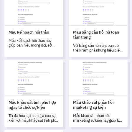
Mẫu kế hoạch hội thảo
Mẫu bảng câu hỏi rối loạn
tâm trạng
Mẫu kế hoạch hội thảo này
giúp bạn hiểu mong đợi, sở
Với bảng câu hỏi này, bạn có
thích và nhu cầu của người
thể khám phá những hiểu biết
tham dự, giúp bạn điều chỉnh
quý giá về trải nghiệm và triệu
sự kiện của mình để đạt được
chứng liên quan đến rối loạn
Mẫu khảo sát tính phù hợp ngày tổ chức sự kiện
Mẫu khảo sát phản hồi marketi
tác động tối đa.
tâm trạng.
Mẫu khảo sát tính phù hợp
Mẫu khảo sát phản hồi
ngày tổ chức sự kiện
marketing sự kiện
Tối đa hóa sự tham gia của sự
Mẫu khảo sát phản hồi
kiện với mẫu khảo sát tính phù
marketing sự kiện này giúp bạn
hợp ngày tổ chức sự kiện, giúp
đánh giá hiệu quả sự kiện gần
bạn hiểu rõ sự có mặt và sở
đây và xác định các lĩnh vực