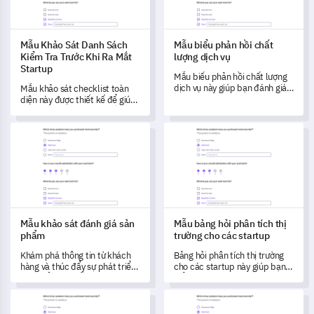
Mẫu Khảo Sát Danh Sách
Mẫu biểu phản hồi chất
Kiểm Tra Trước Khi Ra Mắt
lượng dịch vụ
Startup
Mẫu biểu phản hồi chất lượng
dịch vụ này giúp bạn đánh giá
Mẫu khảo sát checklist toàn
sự hài lòng của khách hàng và
diện này được thiết kế để giúp
xác định các lĩnh vực cần cải
bạn xác định và giải quyết các
thiện.
lĩnh vực chính trước khi ra mắt
Mẫu khảo sát đánh giá sản phẩm
Mẫu bảng hỏi phân tích thị trư
khởi nghiệp của bạn.
Mẫu khảo sát đánh giá sản
Mẫu bảng hỏi phân tích thị
phẩm
trường cho các startup
Khám phá thông tin từ khách
Bảng hỏi phân tích thị trường
hàng và thúc đẩy sự phát triển
cho các startup này giúp bạn
sản phẩm với mẫu khảo sát
hiểu và đo lường thị trường của
đánh giá sản phẩm này.
startup và các quyết định
Mẫu kế hoạch hội thảo
Mẫu bảng câu hỏi rối loạn tâm
chiến lược của bạn.