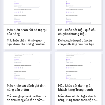
Mẫu biểu phản hồi hỗ trợ tại
Mẫu khảo sát hiệu quả câu
cửa hàng
chuyện thương hiệu
Mẫu biểu phản hồi này giúp
Đo lường hiệu quả của câu
bạn khám phá những hiểu biết
chuyện thương hiệu của bạn và
độc đáo về dịch vụ hỗ trợ tại
thu thập thông tin để cải thiện
cửa hàng của bạn, giúp bạn đo
với mẫu khảo sát toàn diện này.
Mẫu khảo sát đánh giá tính năng sản phẩm
Mẫu khảo sát đánh giá khách 
lường sự hài lòng của khách
hàng một cách toàn diện.
Mẫu khảo sát đánh giá tính
Mẫu khảo sát đánh giá
năng sản phẩm
khách hàng Trung thành
Mẫu này giúp bạn khai thác tối
Mẫu khảo sát đánh giá khách
đa tiềm năng của sản phẩm
hàng Trung thành toàn diện này
bằng cách đánh giá các tính
giúp bạn đo lường sự trung