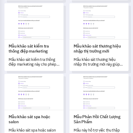
năng của nó thông qua quy
thành và hài lòng của khách
Mẫu khảo sát kiểm tra thông điệp marketing
Mẫu khảo sát thương hiệu nhập
trình phản hồi của khách hàng
hàng, đồng thời xác định các
được tối ưu hóa.
lĩnh vực cần cải thiện.
Mẫu khảo sát kiểm tra
Mẫu khảo sát thương hiệu
thông điệp marketing
nhập thị trường mới
Mẫu khảo sát kiểm tra thông
Mẫu khảo sát thương hiệu
điệp marketing này cho phép
nhập thị trường mới này giúp
bạn đánh giá sức mạnh và độ
bạn thu thập những hiểu biết
tin cậy của các thông điệp
quan trọng về nhận thức, sở
Mẫu khảo sát spa hoặc salon
Mẫu Phản Hồi Chất Lượng Sả
marketing của bạn.
thích và tương tác của đối
tượng mục tiêu với các thương
hiệu.
Mẫu khảo sát spa hoặc
Mẫu Phản Hồi Chất Lượng
salon
Sản Phẩm
Mẫu khảo sát spa hoặc salon
Mẫu này hỗ trợ việc thu thập