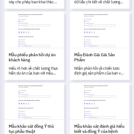
này cho phép bạn khai thác
dữ liệu chi tiết về chất lượng
phản hồi quý giá từ khách
sản phẩm và sự tham gia của
hàng, giúp bạn hiểu và nâng
người dùng, giúp bạn xác định
Mẫu phiếu phản hồi dự án khách hàng
Mẫu Đánh Giá Giá Sản Phẩm
cao chất lượng dịch vụ cũng
một cách sát sao những cải
như trải nghiệm tổng thể.
tiến tiềm năng.
Mẫu phiếu phản hồi dự án
Mẫu Đánh Giá Giá Sản
khách hàng
Phẩm
Hiểu rõ hơn về chất lượng thực
Nhận phản hồi về chiến lược
hiện dự án của bạn với mẫu
định giá sản phẩm của bạn với
phiếu phản hồi này.
mẫu biểu toàn diện này, giúp
bạn hiểu rõ về nhận thức và kỳ
Mẫu khảo sát đồng Ý thủ tục phẫu thuật
Mẫu khảo sát đánh giá hiểu bi
vọng của người tiêu dùng.
Mẫu khảo sát đồng Ý thủ
Mẫu khảo sát đánh giá hiểu
tục phẫu thuật
biết và đồng Ý của bệnh