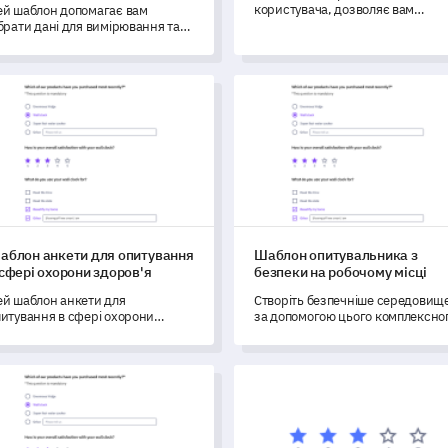
користувача, дозволяє вам
ей шаблон допомагає вам
отримати цінні інсайти про досв
брати дані для вимірювання та
учасників на ваших заходах.
зуміння уподобань клієнтів
одо упаковки продукту.
лон анкети для опитування в сфері охорони здоров'я
Шаблон опитувальника з без
аблон анкети для опитування
Шаблон опитувальника з
 сфері охорони здоров'я
безпеки на робочому місці
ей шаблон анкети для
Створіть безпечніше середовищ
питування в сфері охорони
за допомогою цього комплексно
оров'я дозволяє отримати цінні
шаблону опитувальника з безпе
ні та інформацію про досвід та
на робочому місці.
доволеність пацієнтів.
лон опитування для спорту
Шаблон форми для збору інф