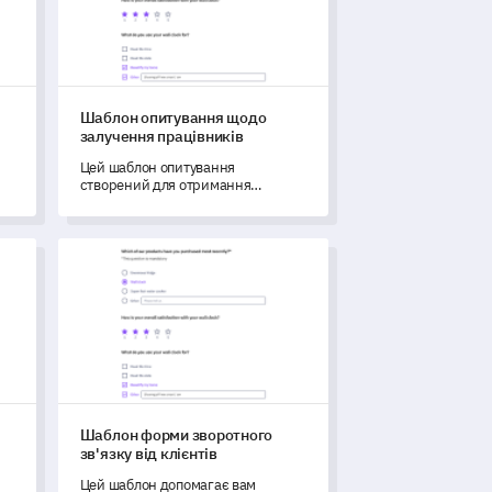
Шаблон опитування щодо
залучення працівників
Цей шаблон опитування
створений для отримання
інформації та ефективного
вимірювання залучення
працівників.
одо участі учасників
Шаблон форми зворотного зв'язку від клієнтів
Шаблон форми зворотного
зв'язку від клієнтів
Цей шаблон допомагає вам