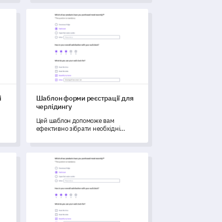
го
зрозуміти переваги ваших членів.
ію
і навчанням
Шаблон форми реєстрації для черлідингу
і
Шаблон форми реєстрації для
черлідингу
Цей шаблон допоможе вам
ефективно зібрати необхідні
деталі реєстрації для черлідингу.
,
Шаблон онлайн-опитування