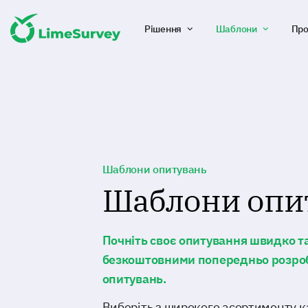
Рішення
Шаблони
Про
Шаблони опитувань
Шаблони опи
Почніть своє опитування швидко т
безкоштовними попередньо розр
опитувань.
Виберіть з широкого асортименту ка