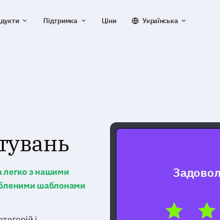
дукти
Підтримка
Ціни
Українська
тувань
Задовол
а легко з нашими
обленими шаблонами
тегорій і