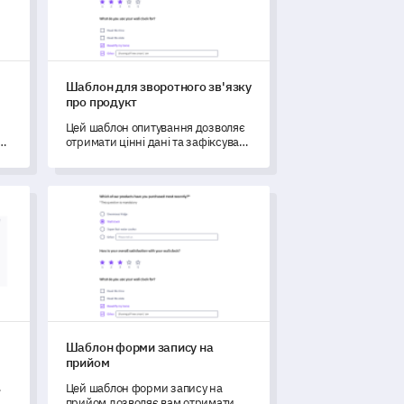
Шаблон для зворотного зв'язку
про продукт
Цей шаблон опитування дозволяє
отримати цінні дані та зафіксувати
інформацію про досвід
користувачів та їх задоволення.
Шаблон форми запису на прийом
Шаблон форми запису на
прийом
Цей шаблон форми запису на
,
прийом дозволяє вам отримати