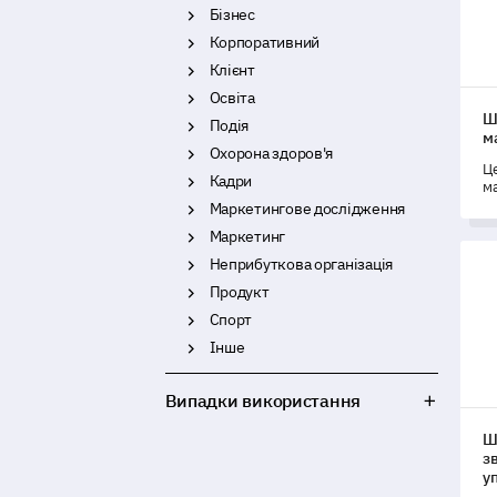
Бізнес
Корпоративний
Клієнт
Освіта
Ш
Подія
м
Охорона здоров'я
Ц
Кадри
м
зб
Маркетингове дослідження
уч
Маркетинг
д
Шаб
Неприбуткова організація
Продукт
Спорт
Інше
Випадки використання
Ш
з
у