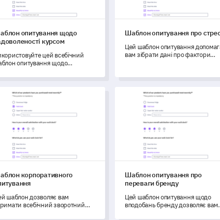
аблон опитування щодо
Шаблон опитування про стре
адоволеності курсом
Цей шаблон опитування допомаг
вам зібрати дані про фактори
икористовуйте цей всебічний
стресу, що впливають на ваше
аблон опитування щодо
повсякденне життя та робоче
адоволеності курсом, щоб
середовище.
брати важливі дані про досвід
нів.
лон корпоративного опитування
Шаблон опитування про пер
аблон корпоративного
Шаблон опитування про
питування
переваги бренду
ей шаблон дозволяє вам
Цей шаблон опитування щодо
тримати всебічний зворотний
вподобань бренду дозволяє вам
'язок щодо задоволеності
зрозуміти взаємодію вашої