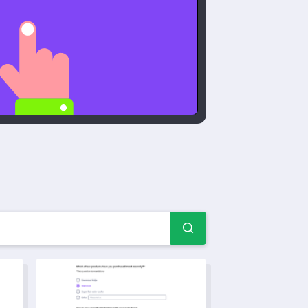
итувань — Приклади та 
 для літнього табору
Шаблон опитування щодо залучення працівників