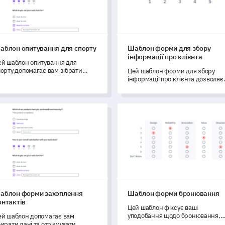
аблон опитування для спорту
Шаблон форми для збору
інформації про клієнта
ей шаблон опитування для
орту допомагає вам зібрати
Цей шаблон форми для збору
ажливі відгуки для покращення
інформації про клієнта дозволяє
аших спортивних програм та
вам зібрати необхідні дані, щоб
слуг.
зрозуміти та налаштувати ваші
послуги ефективно, що сприяє
лон форми захоплення контактів
Шаблон форми бронювання
підвищенню задоволеності
клієнтів.
аблон форми захоплення
Шаблон форми бронювання
онтактів
Цей шаблон фіксує ваші
уподобання щодо бронювання,
ей шаблон допомагає вам
доступність та спеціальні вимоги
ирати дані та отримувати