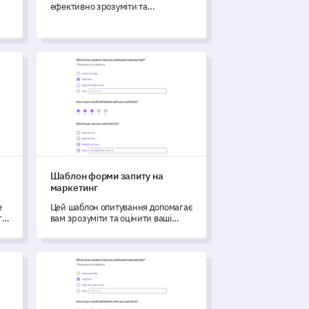
ефективно зрозуміти та
ід
зафіксувати зворотний зв'язок від
клієнтів.
пеки на робочому місці
Шаблон форми запиту на маркетинг
Шаблон форми запиту на
маркетинг
е
Цей шаблон опитування допомагає
го
вам зрозуміти та оцінити ваші
ки
поточні маркетингові потреби,
виклики та інструменти.
ормації про клієнта
Шаблон для зворотного зв'язку про продукт