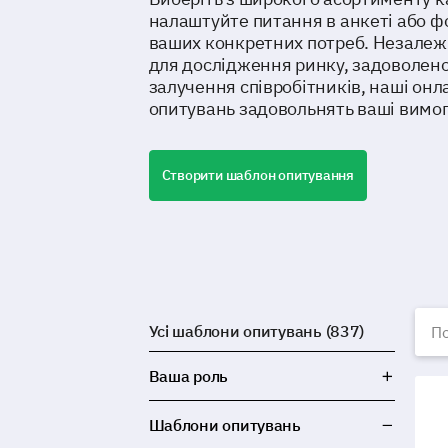
налаштуйте питання в анкеті або ф
ваших конкретних потреб. Незалежно
для дослідження ринку, задоволенос
залучення співробітників, наші он
опитувань задовольнять ваші вимог
Створити шаблон опитування
Б
Усі шаблони опитувань (837)
Ваша роль
Шаб
Шаблони опитувань