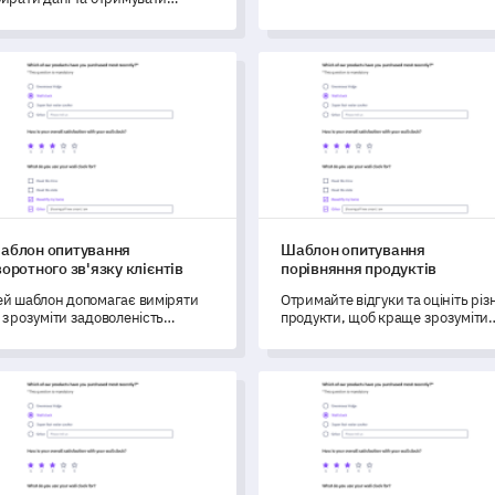
щоб оптимізувати процес
ючові інсайти для кращого
бронювання.
зуміння потреб і викликів вашої
диторії.
он опитування зворотного зв'язку клієнтів
Шаблон опитування порівнян
аблон опитування
Шаблон опитування
воротного зв'язку клієнтів
порівняння продуктів
ей шаблон допомагає виміряти
Отримайте відгуки та оцініть різн
 зрозуміти задоволеність
продукти, щоб краще зрозуміти
ієнтів.
ваші уподобання.
лон опитування щодо задоволеності курсом
Шаблон опитування про стр