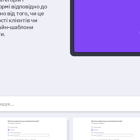
ормі відповідно до
 від того, чи це
ті клієнтів чи
лайн-шаблони
и.
езкоштовні шаблони оп
лон форми реєстрації на марафон
Шаблон реєстраційної форми