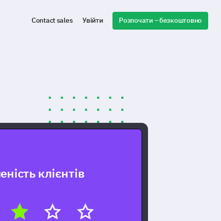
Розпочати – безкоштовно
Contact sales
Увійти
еність клієнтів