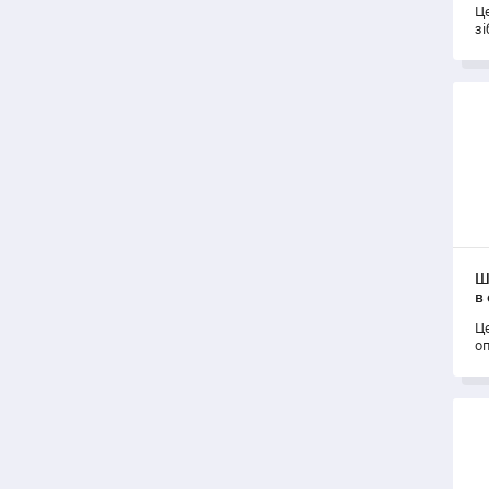
Ц
зі
ро
щ
Шаб
Ш
в
Ц
о
зд
да
за
Шаб