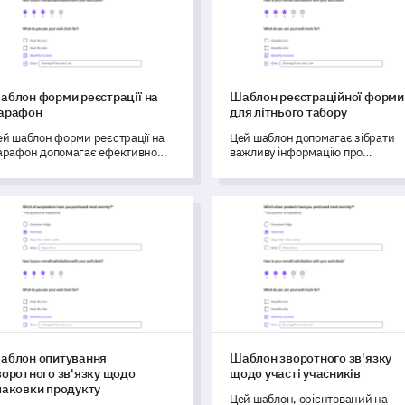
аблон форми реєстрації на
Шаблон реєстраційної форми
арафон
для літнього табору
ей шаблон форми реєстрації на
Цей шаблон допомагає зібрати
арафон допомагає ефективно
важливу інформацію про
ирати дані та розуміти потреби
табірників та їх уподобання для
асників, що покращує досвід у
створення персоналізованого
ень змагань.
досвіду в літньому таборі.
лон опитування зворотного зв'язку щодо упаковки продукту
Шаблон зворотного зв'язку щ
аблон опитування
Шаблон зворотного зв'язку
воротного зв'язку щодо
щодо участі учасників
паковки продукту
Цей шаблон, орієнтований на