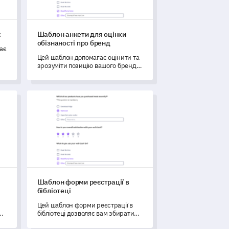
с
Шаблон анкети для оцінки
обізнаності про бренд
ає
Цей шаблон допомагає оцінити та
зрозуміти позицію вашого бренду
на ринку.
еваги бренду
Шаблон форми реєстрації в бібліотеці
Шаблон форми реєстрації в
бібліотеці
Цей шаблон форми реєстрації в
бібліотеці дозволяє вам збирати
важливу інформацію та ефективно