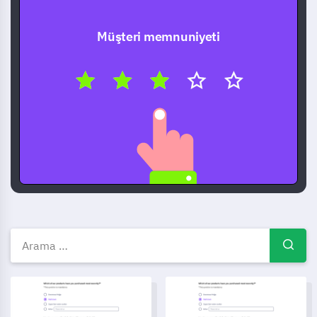
Müşteri memnuniyeti
Ücretsiz anket şablonları — An
Okul Sorunları Şikayet Formu Şablonu
Danışma Talep Formu Şablonu