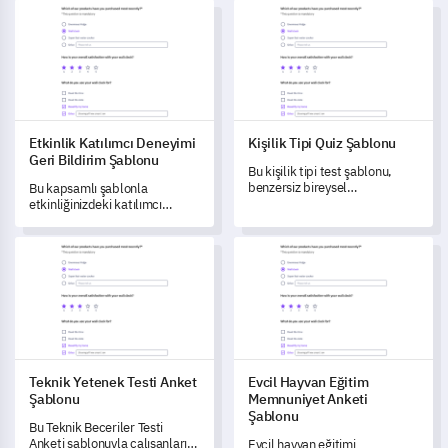
Etkinlik Katılımcı Deneyimi Geri Bildirim Şablonu
Kişilik Tipi Quiz Şablonu
işe alım sürecinizi optimize
derinlemesine bilgiler elde
etme fırsatlarını keşfetmenizi
etmenize yardımcı olur.
sağlar.
Etkinlik Katılımcı Deneyimi
Kişilik Tipi Quiz Şablonu
Geri Bildirim Şablonu
Bu kişilik tipi test şablonu,
benzersiz bireysel
Bu kapsamlı şablonla
özelliklerinizi ve davranış
etkinliğinizdeki katılımcı
kalıplarınızı anlamanızı
deneyimini zahmetsizce ortaya
sağlamak için hazırlandı.
çıkarın.
Teknik Yetenek Testi Anket Şablonu
Evcil Hayvan Eğitim Memnuniy
Teknik Yetenek Testi Anket
Evcil Hayvan Eğitim
Şablonu
Memnuniyet Anketi
Şablonu
Bu Teknik Beceriler Testi
Anketi şablonuyla çalışanların
Evcil hayvan eğitimi