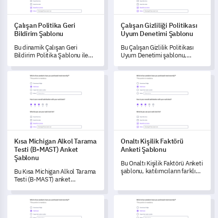
Çalışan Politika Geri
Çalışan Gizliliği Politikası
Bildirim Şablonu
Uyum Denetimi Şablonu
Bu dinamik Çalışan Geri
Bu Çalışan Gizlilik Politikası
Bildirim Politika Şablonu ile
Uyum Denetimi şablonu,
şirketinizin politikalarına dair
çalışanlarınızın şirketinizin
içgörüleri açığa çıkarın.
gizlilik politikası konusundaki
Kısa Michigan Alkol Tarama Testi (B-MAST) Anket Şablonu
Onaltı Kişilik Faktörü Anketi Ş
farkındalığını ölçmenize ve
anlamanıza olanak tanır.
Kısa Michigan Alkol Tarama
Onaltı Kişilik Faktörü
Testi (B-MAST) Anket
Anketi Şablonu
Şablonu
Bu Onaltı Kişilik Faktörü Anketi
şablonu, katılımcıların farklı
Bu Kısa Michigan Alkol Tarama
kişilik özelliklerini anlamanızı
Testi (B-MAST) anket
sağlar ve onların benzersiz
şablonunu, alkolle ilgili
karakterleri hakkında daha
tutumlar ve davranışlar
Bebek Ürünleri Memnuniyet Anketi Şablonu
Anne Sağlığı Hizmetleri Değer
derin bilgiler sunar.
hakkında bütünsel bir anlayış
elde etmek için kullanın.