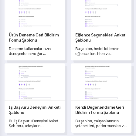
ve kişisel gelişimini
sağlar.
anlamalarına ve
geliştirmelerine olanak tanır.
Ürün Deneme Geri Bildirim
Eğlence Seçenekleri Anketi
Formu Şablonu
Şablonu
Deneme kullanıcılarınızın
Bu şablon, hedef kitlenizin
deneyimlerini ve geri
eğlence tercihleri ve
bildirimlerini yakalamak için
deneyimleri hakkında
tasarlanmış bu kapsamlı anket
derinlemesine bir anlayış
İş Başvuru Deneyimi Anketi Şablonu
Kendi Değerlendirme Geri Bil
şablonu ile ürün geliştirmeyi
kazanmanıza yardımcı olur.
sağlayın.
İş Başvuru Deneyimi Anketi
Kendi Değerlendirme Geri
Şablonu
Bildirim Formu Şablonu
Bu İş Başvuru Deneyimi Anket
Bu şablon, çalışanlarınızın
Şablonu, adayların
yetenekleri, performansları ve
deneyimleri hakkında kesin
profesyonel gelişim ihtiyaçları
veriler toplamanızı sağlayarak,
konusundaki algılarına dair