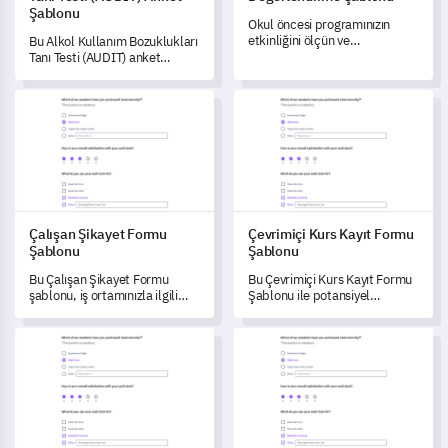
Şablonu
Okul öncesi programınızın
etkinliğini ölçün ve
Bu Alkol Kullanım Bozuklukları
geliştirilmesi gereken alanları
Tanı Testi (AUDIT) anket
bu kapsamlı anket şablonu ile
şablonu, çeşitli gruplar
keşfedin.
arasında alkol tüketim
Çalışan Şikayet Formu Şablonu
Çevrimiçi Kurs Kayıt Formu Şa
biçimlerini ve potansiyel
riskleri değerlendirmenizi
sağlar.
Çalışan Şikayet Formu
Çevrimiçi Kurs Kayıt Formu
Şablonu
Şablonu
Bu Çalışan Şikayet Formu
Bu Çevrimiçi Kurs Kayıt Formu
şablonu, iş ortamınızla ilgili
Şablonu ile potansiyel
gerçek hayat içgörülerini elde
öğrencilerinizin tercihlerini ve
etmenizi sağlayarak, çeşitli
deneyimlerini daha iyi
Kariyer Bulma Anketi Şablonu
Rakip Marka Karşılaştırma Ank
şikayetleri anlamanıza ve
anlamanın kapısını aralayın.
yönetmenize yardımcı olur.