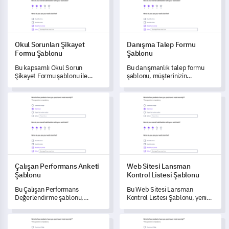
Okul Sorunları Şikayet
Danışma Talep Formu
Formu Şablonu
Şablonu
Bu kapsamlı Okul Sorun
Bu danışmanlık talep formu
Şikayet Formu şablonu ile
şablonu, müşterinizin
okulunuzdaki potansiyel
danışmanlık gereksinimlerini
sorunlar hakkında değerli
ve tercihlerini sistematik
Çalışan Performans Anketi Şablonu
Web Sitesi Lansman Kontrol Li
bilgiler edinin.
olarak kaydetmenizi sağlar,
böylece hizmet sunumunu
dönüştürmeye ve müşteri
memnuniyetini artırmaya
yardımcı olur.
Çalışan Performans Anketi
Web Sitesi Lansman
Şablonu
Kontrol Listesi Şablonu
Bu Çalışan Performans
Bu Web Sitesi Lansman
Değerlendirme şablonu,
Kontrol Listesi Şablonu, yeni
yöneticilerin ekiplerinin iş
lansman yapılan web sitenizde
sorumluluklarını, iş birliği
kullanıcı memnuniyetini takip
Ürün Deneme Geri Bildirim Formu Şablonu
Eğlence Seçenekleri Anketi Şa
dinamiklerini, liderlik algısını
etmenizi ve optimize etmenizi