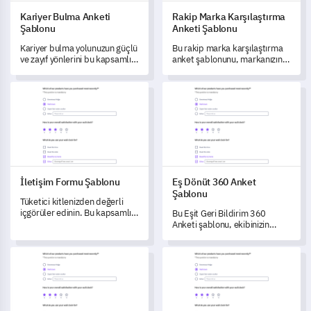
Kariyer Bulma Anketi
Rakip Marka Karşılaştırma
Şablonu
Anketi Şablonu
Kariyer bulma yolunuzun güçlü
Bu rakip marka karşılaştırma
ve zayıf yönlerini bu kapsamlı
anket şablonunu, markanızın
anket şablonu ile ortaya
rakiplere göre performansını
çıkarın.
değerlendirmek ve
İletişim Formu Şablonu
Eş Dönüt 360 Anket Şablonu
dönüştürmek için kullanın.
İletişim Formu Şablonu
Eş Dönüt 360 Anket
Şablonu
Tüketici kitlenizden değerli
içgörüler edinin. Bu kapsamlı
Bu Eşit Geri Bildirim 360
iletişim formu şablonu, müşteri
Anketi şablonu, ekibinizin
tercihlerini, kullanılabilirlik
işbirliği dinamikleri, liderlik
deneyimlerini ve genel geri
becerileri, profesyonellik ve
Çalışan Politika Geri Bildirim Şablonu
Çalışan Gizliliği Politikası Uy
bildirimleri anlamaya
kişisel özellikleri hakkında
odaklanmaktadır.
derinlemesine bilgiler
edinmenizi sağlar.