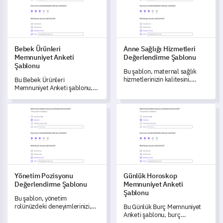
Bebek Ürünleri
Anne Sağlığı Hizmetleri
Memnuniyet Anketi
Değerlendirme Şablonu
Şablonu
Bu şablon, maternal sağlık
hizmetlerinizin kalitesini,
Bu Bebek Ürünleri
erişilebilirliğini, uygunluğunu
Memnuniyet Anketi şablonu,
ve memnuniyet düzeyini
bebek ürünlerinizle ilgili
kapsamlı bir şekilde ölçmenizi
müşteri perspektifini
Yönetim Pozisyonu Değerlendirme Şablonu
Günlük Horoskop Memnuniyet 
ve anlamanızı sağlar.
anlamanızı sağlar ve
memnuniyet seviyelerini
artırmak için iyileştirilmesi
gereken alanları belirlemenize
yardımcı olur.
Yönetim Pozisyonu
Günlük Horoskop
Değerlendirme Şablonu
Memnuniyet Anketi
Şablonu
Bu şablon, yönetim
rolünüzdeki deneyimlerinizi,
Bu Günlük Burç Memnuniyet
bakış açılarınızı ve
Anketi şablonu, burç
zorluklarınızı
hizmetinizin etkinliğini