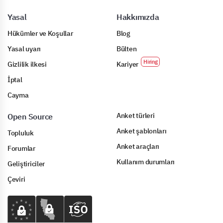
Yasal
Hakkımızda
Hükümler ve Koşullar
Blog
Yasal uyarı
Bülten
Gizlilik ilkesi
Kariyer
İptal
Cayma
Anket türleri
Open Source
Anket şablonları
Topluluk
Anket araçları
Forumlar
Kullanım durumları
Geliştiriciler
Çeviri