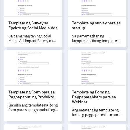
Template ng Survey sa
Template ng survey para sa
Epekto ng Social Media Ads
startup
Sa pamamagitan ng Social
Sa pamamagitan ng
Media Ad Impact Survey na
komprehensibong template ng
ito, maaari mong sukatin ang
survey para sa startup na ito,
bisa ng iyong online na
makakakuha ka ng
Template ng Form para sa Pagpapabuti ng Produkto
Template ng Form ng Pagpapar
promosyon at tukuyin ang mga
mahahalagang pananaw sa
lugar na nangangailangan ng
mga natatanging hamon,
pagpapabuti.
layunin, at proseso ng
operasyon ng iyong negosyo.
Template ng Form para sa
Template ng Form ng
Pagpapabuti ng Produkto
Pagpaparehistro para sa
Webinar
Gamitin ang template na ito ng
form para sa pagpapabuti ng
Ang natatanging template ng
produkto upang makuha ang
form ng pagpaparehistro para
data sa karanasan ng
sa webinar na ito ay
gumagamit, na nagtutulak ng
nagbibigay-daan sa iyo upang
Template ng Pagsusuri ng Imahe ng Brand
Template ng Survey para sa P
mga estratehiya para sa
maunawaan ang mga