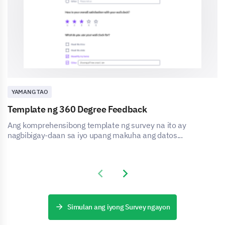
YAMANG TAO
Template ng 360 Degree Feedback
Ang komprehensibong template ng survey na ito ay
nagbibigay-daan sa iyo upang makuha ang datos...
Previous slide
Next slide
Simulan ang iyong Survey ngayon