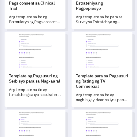
Pags consent sa Clinical
Estratehiya ng
Trial
Pagpepresyo
Ang template na ito ng
Ang template na ito para sa
Pormularyo ng Pags consent
Survey sa Estratehiya ng
sa Clinical Trial ay tumutulong
Pagpepresyo ay susi upang
sa iyo na sistematikong
makuha ang mahahalagang
Template ng Pagsusuri ng Serbisyo para sa Mag-aaral
Template para sa Pagsusuri n
mangolekta ng mga pananaw
pananaw ng mga customer sa
mula sa mga potensyal na
iyong modelo ng pagpepresyo.
kalahok sa pagsubok, na
tinitiyak ang may kaalamang
pakikilahok at pag-unawa sa
mga protocol ng pagsubok.
Template ng Pagsusuri ng
Template para sa Pagsusuri
Serbisyo para sa Mag-aaral
ng Rating ng TV
Commercial
Ang template na ito ay
tumutulong sa iyo na sukatin at
Ang template na ito ay
maunawaan ang kasiyahan ng
nagbibigay-daan sa iyo upang
mga mag-aaral at mga
tumpak na sukatin ang bisa ng
pananaw sa mga serbisyong
iyong mga TV commercial.
Template ng Pagsusuri para sa Obsessive-Compulsive Disord
Template ng Feedback para sa
inaalok sa iyong institusyon.