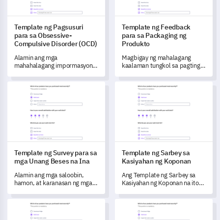
Template ng Pagsusuri
Template ng Feedback
para sa Obsessive-
para sa Packaging ng
Compulsive Disorder (OCD)
Produkto
Alamin ang mga
Magbigay ng mahalagang
mahahalagang impormasyon
kaalaman tungkol sa pagtingin
tungkol sa Obsessive-
ng iyong mga customer sa
Compulsive Disorder (OCD)
packaging ng iyong produkto
Template ng Survey para sa mga Unang Beses na Ina
Template ng Sarbey sa Kasiy
gamit ang komprehensibong
gamit ang detalyadong survey
template ng pagsusuri na ito.
na ito.
Template ng Survey para sa
Template ng Sarbey sa
mga Unang Beses na Ina
Kasiyahan ng Koponan
Alamin ang mga saloobin,
Ang Template ng Sarbey sa
hamon, at karanasan ng mga
Kasiyahan ng Koponan na ito
bagong ina gamit ang
ay nagbibigay-daan sa iyo
detalyadong Template ng
upang epektibong sukatin ang
Personal Development 360 Feedback Template
Template ng Pagsusuri sa Kalu
Survey para sa mga Unang
kasiyahan sa trabaho,
Beses na Ina.
pakikipagtulungan, pagkilala,