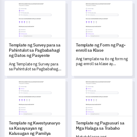
Template ng Survey para sa Pahintulot sa Pagbabahagi ng Da
Template ng Form ng Pag-enrol
Template ng Survey para sa
Template ng Form ng Pag-
Pahintulot sa Pagbabahagi
enroll sa Klase
ng Datos ng Pasyente
Ang template na ito ng form ng
pag-enroll sa klase ay
Ang Template ng Survey para
nagbibigay-daan sa iyo upang
sa Pahintulot sa Pagbabahagi
maunawaan ang mga
ng Datos ng Pasyente ay
kagustuhan ng iyong mga
tumutulong sa iyo na
Template ng Kwestyunaryo sa Kasaysayan ng Kalusugan ng P
Template ng Pagsusuri sa Mga
estudyante at ang kanilang
maunawaan ang pananaw ng
pangunahing mga
mga pasyente tungkol sa
konsiderasyon kapag pumipili
privacy ng datos at
ng kurso.
pagbabahagi.
Template ng Kwestyunaryo
Template ng Pagsusuri sa
sa Kasaysayan ng
Mga Halaga sa Trabaho
Kalusugan ng Pamilya
Matutuklasan ang