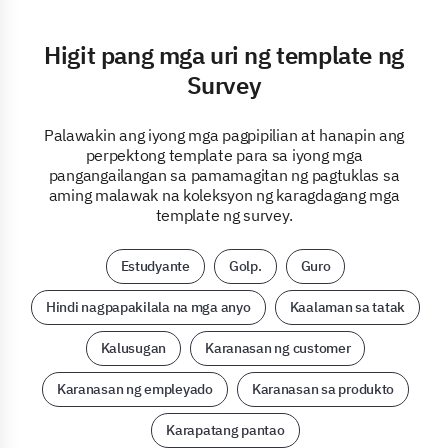
Higit pang mga uri ng template ng
Survey
Palawakin ang iyong mga pagpipilian at hanapin ang
perpektong template para sa iyong mga
pangangailangan sa pamamagitan ng pagtuklas sa
aming malawak na koleksyon ng karagdagang mga
template ng survey.
Estudyante
Golp.
Guro
Hindi nagpapakilala na mga anyo
Kaalaman sa tatak
Kalusugan
Karanasan ng customer
Karanasan ng empleyado
Karanasan sa produkto
Karapatang pantao