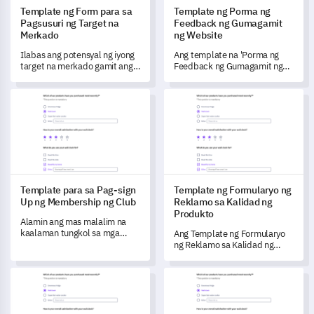
Template ng Form para sa
Template ng Porma ng
Pagsusuri ng Target na
Feedback ng Gumagamit
Merkado
ng Website
Ilabas ang potensyal ng iyong
Ang template na 'Porma ng
target na merkado gamit ang
Feedback ng Gumagamit ng
komprehensibong template na
Website' ay nagbibigay-daan
ito na naglalayong maunawaan
sa iyo upang magkaroon ng
Template para sa Pag-sign Up ng Membership ng Club
Template ng Formularyo ng Re
ang mga kagustuhan at
komprehensibong pag-unawa
pagkakatugma ng mga
sa ugali ng gumagamit at
customer.
interaksyon sa site.
Template para sa Pag-sign
Template ng Formularyo ng
Up ng Membership ng Club
Reklamo sa Kalidad ng
Produkto
Alamin ang mas malalim na
kaalaman tungkol sa mga
Ang Template ng Formularyo
potensyal na miyembro ng
ng Reklamo sa Kalidad ng
club gamit ang detalyadong
Produkto ay nagbibigay-daan
template na ito na dinisenyo
sa iyo upang masusing sukatin
Template ng Survey sa Epekto ng Social Media Ads
Template ng survey para sa st
upang matulungan kang
at maunawaan ang karanasan
lumikha ng mga personalized
ng customer mula sa pagbili
na karanasan.
ng produkto hanggang sa
paggamit nito.