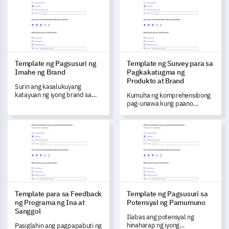
pagpapahusay ng produkto.
kagustuhan at pag-uugali ng
iyong mga kalahok, na nag-
aalok ng mahahalagang
pananaw para sa mas angkop
at nakaka-engganyong
karanasan.
Template ng Pagsusuri ng
Template ng Survey para sa
Imahe ng Brand
Pagkakatugma ng
Produkto at Brand
Surin ang kasalukuyang
katayuan ng iyong brand sa
Kumuha ng komprehensibong
merkado gamit ang template
pag-unawa kung paano
na ito ng Pagsusuri ng Imahe
tinitingnan ng iyong mga
ng Brand.
customer ang pagkakatugma
Template para sa Feedback ng Programa ng Ina at Sanggol
Template ng Pagsusuri sa Po
sa pagitan ng iyong brand at
mga produkto gamit ang
template na ito.
Template para sa Feedback
Template ng Pagsusuri sa
ng Programa ng Ina at
Potensyal ng Pamumuno
Sanggol
Ilabas ang potensyal ng
hinaharap ng iyong
Pasiglahin ang pagpapabuti ng