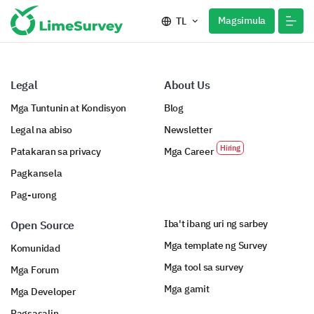
Magsimula
TL
Legal
About Us
Mga Tuntunin at Kondisyon
Blog
Legal na abiso
Newsletter
Patakaran sa privacy
Mga Career
Pagkansela
Pag-urong
Iba't ibang uri ng sarbey
Open Source
Mga template ng Survey
Komunidad
Mga tool sa survey
Mga Forum
Mga gamit
Mga Developer
Pagsasalin