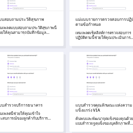
บบสอบถามประวัติสุขภาพ
แม่แบบรายการตรวจสอบการปฏิบั
ตามข้อกำหนด
มเพลตแบบสอบถามประวัติสุขภาพนี้
วยให้คุณสามารถบันทึกข้อมูล
เทมเพลตเช็คลิสต์การตรวจสอบการ
ขภาพที่สำคัญเพื่อปรับปรุงและปรับ
ปฏิบัติตามนี้ช่วยให้คุณประเมินการ
่งการดูแลที่ดียิ่งขึ้นสำหรับผู้ป่วยของ
ปฏิบัติตามมาตรฐานด้านกฎระเบียบ
ุณ
ของบริษัทของคุณ โดยช่วยให้คุณระ
และจัดการกับพื้นที่ที่ต้องการการ
สำรวจบริการธนาคาร
แบบสำรวจคุณลักษณะแห่งความ
ปรับปรุง
บบสำรวจบริการธนาคาร
แบบสำรวจคุณลักษณะแห่งความ
แข็งแกร่ง VIA
มเพลตนี้ช่วยให้คุณเข้าใจ
ะสบการณ์ของลูกค้ากับบริการ
ค้นพบและพัฒนาจุดแข็งของคุณด้ว
นาคารของคุณได้อย่างครอบคลุม
แบบสำรวจจุดแข็งของบุคลิกภาพที่
วยให้คุณระบุช่องว่างและค้นหา
ครอบคลุมนี้ ซึ่งออกแบบมาเพื่อเปิดเ
กาสในการปรับปรุงได้
ความสามารถที่ไม่เหมือนใครของค