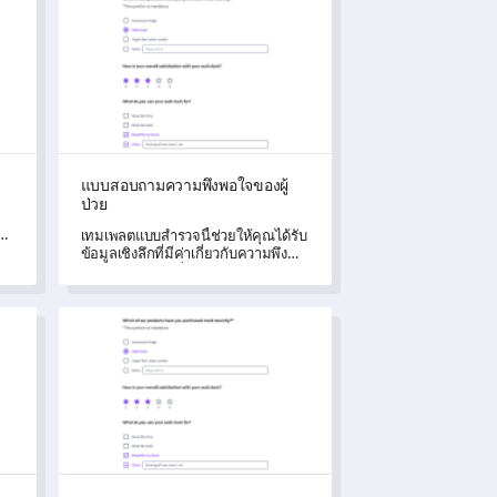
แบบสอบถามความพึงพอใจของผู้
ป่วย
ะ
เทมเพลตแบบสำรวจนี้ช่วยให้คุณได้รับ
ข้อมูลเชิงลึกที่มีค่าเกี่ยวกับความพึง
พอใจของผู้ป่วย ซึ่งจะช่วยผลักดันการ
ปรับปรุงบริการด้านสุขภาพ
ร
แบบสำรวจการประเมินผลิตภัณฑ์