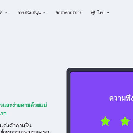
ฑ์
การสนับสนุน
อัตราค่าบริการ
ไทย
ความพึ
็วและง่ายดายด้วยแม่
เรา
บแต่งคำถามใน
ต้องการเฉพาะของคุณ