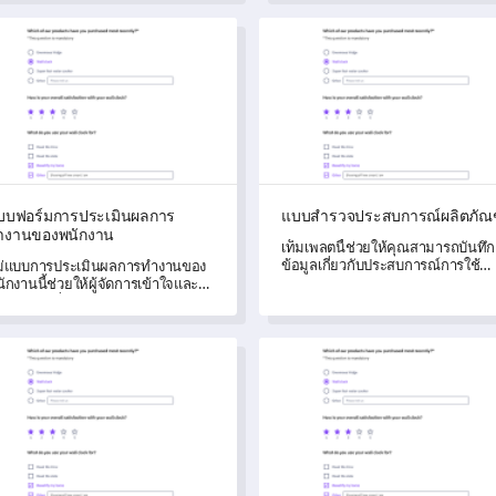
ฟอร์มการประเมินผลการทำงานของพนักงาน
แบบสำรวจประสบการณ์ผลิตภัณ
บบฟอร์มการประเมินผลการ
แบบสำรวจประสบการณ์ผลิตภัณ
ำงานของพนักงาน
เท็มเพลตนี้ช่วยให้คุณสามารถบันทึก
ข้อมูลเกี่ยวกับประสบการณ์การใช้
ม่แบบการประเมินผลการทำงานของ
สินค้าและวัดความพึงพอใจของผู้ใช้
ักงานนี้ช่วยให้ผู้จัดการเข้าใจและ
เพื่อทำความเข้าใจความต้องการขอ
ัฒนาหน้าที่การทำงานของทีม ความ
ลูกค้าได้ดียิ่งขึ้น
วมมือ การรับรู้ถึงความเป็นผู้นำ และ
รเติบโตส่วนบุคคล
ำรวจประเมินผู้สมัคร
เทมเพลตแบบสอบถามแอปพลิเค