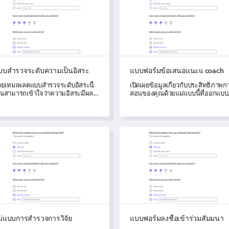
บบสำรวจระดับความเป็นอิสระ
แบบฟอร์มข้อเสนอแนะแ coach
วยเทมเพลตแบบสำรวจระดับอิสระนี้
เปิดเผยข้อมูลเกี่ยวกับประสิทธิภาพก
ณสามารถเข้าใจว่าความอิสระมีผล
สอนของคุณด้วยแม่แบบนี้ที่ออกแบบ
่อประสิทธิภาพและความพึงพอใจของ
มาเพื่อวัดความพึงพอใจของลูกค้าแ
นักงานของคุณอย่างไร
เข้าใจพื้นที่ที่อาจมีการปรับปรุง.
แบบการสำรวจการวิจัย
แบบฟอร์มลงชื่อเข้าร่วมสัมมนา
ม่แบบการสำรวจการวิจัย
แบบฟอร์มลงชื่อเข้าร่วมสัมมนา