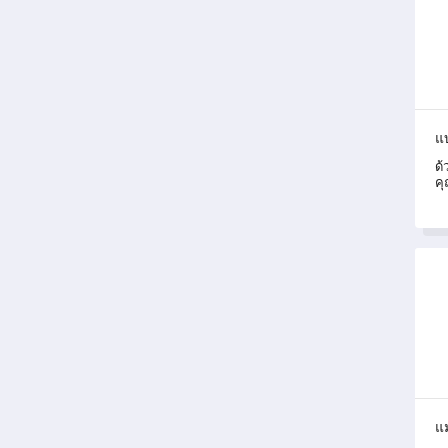
แ
ด้
คุ
ต
พ
แม่
แ