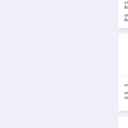
แ
ต
เ
ต้
เข
กั
แบบ
แ
เท
อ
ขอ
ออ
มี
ต้
แบบ
ป