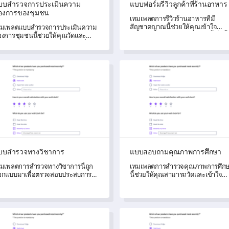
บบสำรวจการประเมินความ
แบบฟอร์มรีวิวลูกค้าที่ร้านอาหาร
้องการของชุมชน
เทมเพลตการรีวิวร้านอาหารที่มี
สัญชาตญาณนี้ช่วยให้คุณเข้าใจ
ทมเพลตแบบสำรวจการประเมินความ
ประสบการณ์ของลูกค้าได้ลึกซึ้งยิ่งขึ้
องการชุมชนนี้ช่วยให้คุณวัดและ
ซึ่งจะช่วยให้คุณวางแผนและดำเนิน
้าใจความต้องการและการรับรู้เกี่ยว
การปรับปรุงได้อย่างมีประสิทธิภาพ.
บบริการของชุมชนได้
สำรวจทางวิชาการ
แบบสอบถามคุณภาพการศึกษา
บบสำรวจทางวิชาการ
แบบสอบถามคุณภาพการศึกษา
มเพลตการสำรวจทางวิชาการนี้ถูก
เทมเพลตการสำรวจคุณภาพการศึก
อกแบบมาเพื่อตรวจสอบประสบการณ์
นี้ช่วยให้คุณสามารถวัดและเข้าใจ
งนักเรียนกับแพลตฟอร์มการเรียนรู้
ประสิทธิภาพของข้อเสนอการศึกษา
นไลน์ของมหาวิทยาลัย ซึ่งช่วยให้ผู้
ของสถาบันของคุณ
ส่วนได้ส่วนเสียสามารถระบุพื้นที่ที่
องการการพัฒนาและเพิ่ม
สำรวจระดับความเป็นอิสระ
แบบฟอร์มข้อเสนอแนะแ coach
ระสิทธิภาพของแพลตฟอร์มได้.