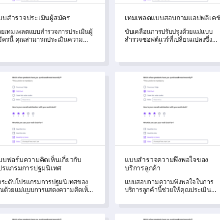
บบสำรวจประเมินผู้สมัคร
เทมเพลตแบบสอบถามแอปพลิเคช
วยเทมเพลตแบบสำรวจการประเมินผู้
ขับเคลื่อนการปรับปรุงด้วยแม่แบบ
ัครนี้ คุณสามารถประเมินความ
สำรวจซอฟต์แวร์ที่เปลี่ยนแปลงซึ่ง
ามารถ ความสนใจ และคุณสมบัติ
สามารถปลดล็อกข้อเสนอแนะแบบมีค
งผู้สมัครที่มีศักยภาพได้อย่างมี
จากผู้ใช้เพื่อปรับปรุงประสบการณ์ขอ
ะสิทธิภาพ
พวกเขา
อร์มความคิดเห็นเกี่ยวกับโปรแกรมการปฐมนิเทศ
แบบสำรวจความพึงพอใจของบริ
บบฟอร์มความคิดเห็นเกี่ยวกับ
แบบสำรวจความพึงพอใจของ
ปรแกรมการปฐมนิเทศ
บริการลูกค้า
กระดับโปรแกรมการปฐมนิเทศของ
แบบสอบถามความพึงพอใจในการ
ุณด้วยแม่แบบการแสดงความคิดเห็น
บริการลูกค้านี้ช่วยให้คุณประเมิน
่มีชีวิตชีวานี้; ช่วยให้คุณวัดความพึง
ประสิทธิภาพของบริการของคุณ วัด
ใจ, เข้าใจประสิทธิภาพของเนื้อหา,
ความพึงพอใจของลูกค้าและระบุพื้นที่
ะบันทึกความคิดที่มีค่า
ต้องการการปรับปรุง
ฟอร์มประเมินผลการสอน
แบบสอบถามการรับรู้แบรนด์