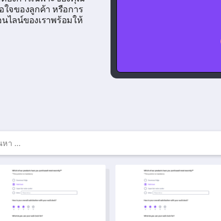
อใจของลูกค้า หรือการ
อนไลน์ของเราพร้อมให้
ม่แบบแบบสำรวจฟรี — ตัว
สอบถามประวัติสุขภาพ
แม่แบบรายการตรวจสอบการปฏิ