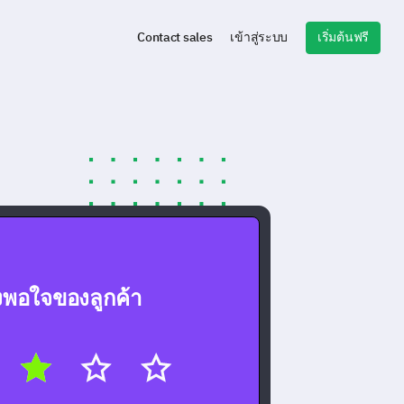
เริ่มต้นฟรี
Contact sales
เข้าสู่ระบบ
งพอใจของลูกค้า