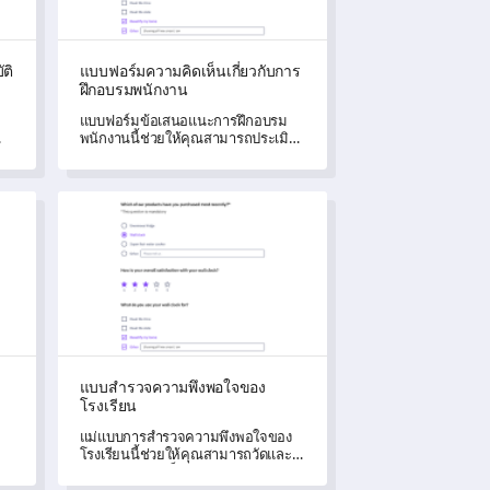
ติ
แบบฟอร์มความคิดเห็นเกี่ยวกับการ
ฝึกอบรมพนักงาน
แบบฟอร์มข้อเสนอแนะการฝึกอบรม
พนักงานนี้ช่วยให้คุณสามารถประเมิน
ประสิทธิภาพของโปรแกรมการฝึก
บุ
อบรมของบริษัทคุณได้อย่างมี
ประสิทธิภาพ
แข็งแกร่ง VIA
แบบสำรวจความพึงพอใจของโรงเรียน
แบบสำรวจความพึงพอใจของ
โรงเรียน
ย
แม่แบบการสำรวจความพึงพอใจของ
โรงเรียนนี้ช่วยให้คุณสามารถวัดและ
ผย
เข้าใจความสำเร็จของโรงเรียนจากมุม
ุณ
มองของนักเรียน