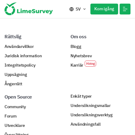
Kom igång
SV
Rättslig
Om oss
Användarvillkor
Blogg
Juridisk information
Nyhetsbrev
Integritetspolicy
Karriär
Uppsägning
Ångerrätt
Enkät typer
Open Source
Undersökningsmallar
Community
Undersökningsverktyg
Forum
Användningsfall
Utvecklare
Översättning