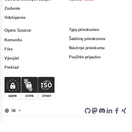
Zrušenie
Odstúpenie
Typy prieskumov
Open Source
Šablóny prieskumov
Komunita
Nástroje prieskumu
Fóra
Použitie prípadov
Vývojári
Preklad
SK
Copyright © 2006-2026 LimeSurvey GmbH ⚓ Hamburg, Germany