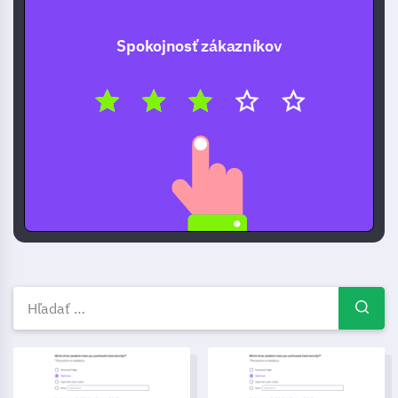
Spokojnosť zákazníkov
Bezplatné šablóny prieskumov
Šablóna prieskumu súhlasu o zdieľaní pacientských údajov
Šablóna formulára na prihlásen