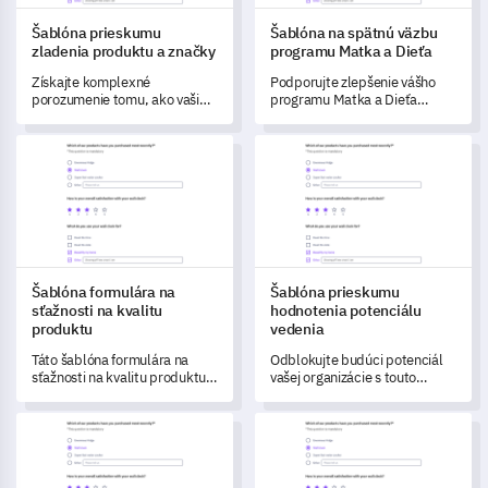
Šablóna prieskumu
Šablóna na spätnú väzbu
zladenia produktu a značky
programu Matka a Dieťa
Získajte komplexné
Podporujte zlepšenie vášho
porozumenie tomu, ako vaši
programu Matka a Dieťa
zákazníci vnímajú zladenie
pomocou tejto komplexnej
medzi vašou značkou a
šablóny prieskumu, ktorá
Šablóna formulára na sťažnosti na kvalitu produktu
Šablóna prieskumu hodnotenia
produktmi s touto šablónou.
zachytáva kľúčové postrehy o
skúsenostiach a názoroch
vašich účastníkov.
Šablóna formulára na
Šablóna prieskumu
sťažnosti na kvalitu
hodnotenia potenciálu
produktu
vedenia
Táto šablóna formulára na
Odblokujte budúci potenciál
sťažnosti na kvalitu produktu
vašej organizácie s touto
vám umožňuje komplexne
šablónou prieskumu
zmerať a pochopiť zákaznícku
hodnotenia potenciálu
Šablóna prieskumu hodnotenia značky
Šablóna prieskumu žiadosti o 
skúsenosť od nákupu
vedenia.
produktu až po jeho
používanie.