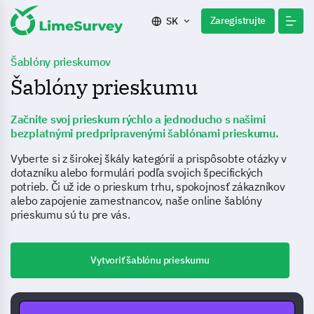
Zaregistrujte
SK
Šablóny prieskumov
Šablóny prieskumu
Začnite svoj prieskum rýchlo a jednoducho s našimi
bezplatnými predpripravenými šablónami prieskumu.
Vyberte si z širokej škály kategórií a prispôsobte otázky v
dotazníku alebo formulári podľa svojich špecifických
potrieb. Či už ide o prieskum trhu, spokojnosť zákazníkov
alebo zapojenie zamestnancov, naše online šablóny
prieskumu sú tu pre vás.
Vytvoriť šablónu prieskumu