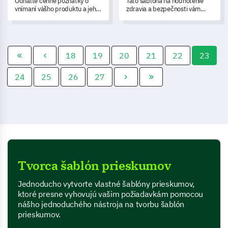
Odhaľte cenné poznatky o
Táto šablóna na hodnotenie
vnímaní vášho produktu a jeho
zdravia a bezpečnosti vám
obalu vašimi zákazníkmi s
umožňuje presne vyhodnotiť a
touto podrobnou
pochopiť implementáciu a
prieskumovou anketou.
účinnosť opatrení v oblasti
zdravia a bezpečnosti vo vašej
organizácii.
18
19
20
21
22
23
24
25
26
27
Tvorca šablón prieskumov
Jednoducho vytvorte vlastné šablóny prieskumov,
ktoré presne vyhovujú vašim požiadavkám pomocou
nášho jednoduchého nástroja na tvorbu šablón
prieskumov.