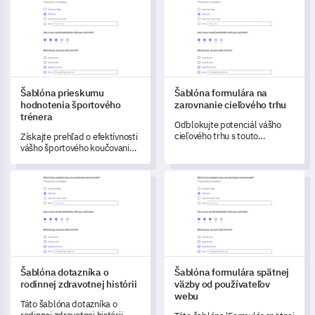
toho, aké hodnoty
zákazníci vnímajú hodnoty
zamestnanci uprednostňujú a
vašej značky.
ako vnímajú kultúru
organizácie.
Šablóna prieskumu
Šablóna formulára na
hodnotenia športového
zarovnanie cieľového trhu
trénera
Odblokujte potenciál vášho
cieľového trhu s touto
Získajte prehľad o efektívnosti
komplexnou šablónou
vášho športového koučovania
prieskumu, ktorá sa snaží
pomocou tejto komplexnej
pochopiť preferencie a
šablóny, ktorá je navrhnutá na
Šablóna dotazníka o rodinnej zdravotnej histórii
Šablóna formulára spätnej väz
zarovnania zákazníkov.
hodnotenie výkonu, metód a
oblastí na zlepšenie.
Šablóna dotazníka o
Šablóna formulára spätnej
rodinnej zdravotnej histórii
väzby od používateľov
webu
Táto šablóna dotazníka o