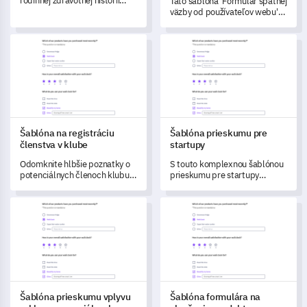
rodinnej zdravotnej histórii
Táto šablóna 'Formulár spätnej
vám pomôže zachytiť
väzby od používateľov webu'
podrobné údaje o rodinnej
vám umožňuje získať
zdravotnej histórii účastníka,
komplexné porozumenie
Šablóna na registráciu členstva v klube
Šablóna prieskumu pre startu
čo vám umožní posúdiť
správania používateľov a
potenciálne genetické
interakcií na stránke.
zdravotné riziká a prispôsobiť
odporúčania v oblasti
zdravotnej starostlivosti na
mieru.
Šablóna na registráciu
Šablóna prieskumu pre
členstva v klube
startupy
Odomknite hlbšie poznatky o
S touto komplexnou šablónou
potenciálnych členoch klubu s
prieskumu pre startupy
touto podrobnou šablónou
získate dôležité pohľady na
navrhnutou na pomoc pri
jedinečné výzvy, ciele a
Šablóna prieskumu vplyvu reklamy na sociálnych médiách
Šablóna formulára na zlepšeni
prispôsobovaní
operačné procesy vašej firmy.
personalizovaných zážitkov.
Šablóna prieskumu vplyvu
Šablóna formulára na