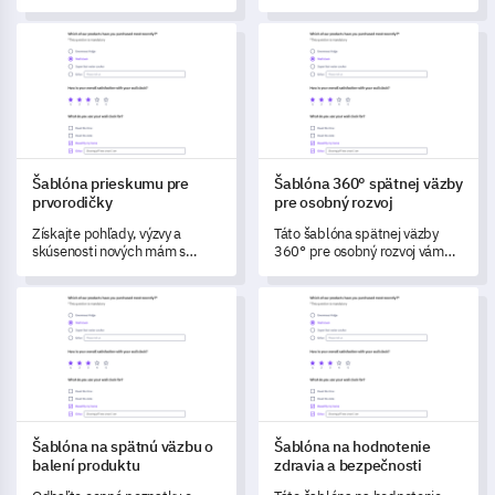
spokojnosť vášho tímu s
študentov a ich názory na
prácou, spoluprácou, uznaním
služby ponúkané vo vašej
Šablóna prieskumu pre prvorodičky
Šablóna 360° spätnej väzby pr
a stavom pracovného
inštitúcii.
prostredia.
Šablóna prieskumu pre
Šablóna 360° spätnej väzby
prvorodičky
pre osobný rozvoj
Získajte pohľady, výzvy a
Táto šablóna spätnej väzby
skúsenosti nových mám s
360° pre osobný rozvoj vám
touto podrobnou šablónou
pomôže komplexne zhodnotiť
prieskumu pre prvorodičky.
váš pokrok v osobnom rozvoji a
Šablóna na spätnú väzbu o balení produktu
Šablóna na hodnotenie zdravia
odomknúť potenciál rastu.
Šablóna na spätnú väzbu o
Šablóna na hodnotenie
balení produktu
zdravia a bezpečnosti