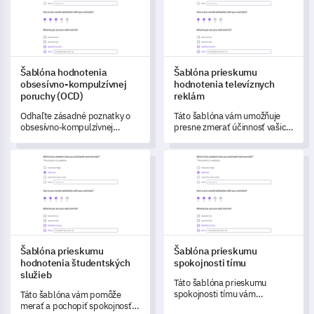
zapojenie a porozumenie
protokolom skúšok.
Šablóna hodnotenia
Šablóna prieskumu
obsesívno-kompulzívnej
hodnotenia televíznych
poruchy (OCD)
reklám
Odhaľte zásadné poznatky o
Táto šablóna vám umožňuje
obsesívno-kompulzívnej
presne zmerať účinnosť vašich
poruche (OCD) s touto
televíznych reklám.
komplexnou šablónou
Šablóna prieskumu hodnotenia študentských služieb
Šablóna prieskumu spokojnost
hodnotenia.
Šablóna prieskumu
Šablóna prieskumu
hodnotenia študentských
spokojnosti tímu
služieb
Táto šablóna prieskumu
spokojnosti tímu vám
Táto šablóna vám pomôže
umožňuje efektívne zhodnotiť
merať a pochopiť spokojnosť