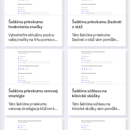
Šablóna prieskumu
Šablóna prieskumu žiadosti
hodnotenia značky
o stáž
Vyhodnoťte aktuálnu pozíciu
Táto šablóna prieskumu
vašej značky na trhu pomocou
žiadosti o stáž vám pomôže
tejto šablóny prieskumu
získať cennú spätnú väzbu od
hodnotenia značky.
uchádzačov na zlepšenie
Šablóna prieskumu cenovej stratégie
Šablóna súhlasu na klinické s
vášho náborového procesu.
Šablóna prieskumu cenovej
Šablóna súhlasu na
stratégie
klinické skúšky
Táto šablóna prieskumu
Táto šablóna súhlasu na
cenovej stratégie je kľúčom k
klinické skúšky vám pomôže
odhaleniu cenných
systematicky zbierať
zákazníckych poznatkov o
informácie od potenciálnych
Šablóna hodnotenia obsesívno-kompulzívnej poruchy (OCD)
Šablóna prieskumu hodnotenia
vašom cenovom modele.
účastníkov skúšok, čím
zabezpečíte informované