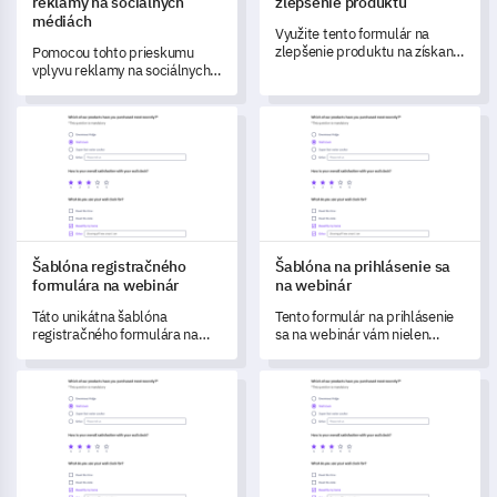
reklamy na sociálnych
zlepšenie produktu
médiách
Využite tento formulár na
zlepšenie produktu na získanie
Pomocou tohto prieskumu
údajov o používateľských
vplyvu reklamy na sociálnych
skúsenostiach, ktoré
médiách môžete zmerať
podporujú stratégie
účinnosť svojich online
Šablóna registračného formulára na webinár
Šablóna na prihlásenie sa na 
zlepšovania produktu.
propagácií a identifikovať
oblasti na zlepšenie.
Šablóna registračného
Šablóna na prihlásenie sa
formulára na webinár
na webinár
Táto unikátna šablóna
Tento formulár na prihlásenie
registračného formulára na
sa na webinár vám nielen
webinár vám umožní
umožňuje zhromaždiť údaje o
porozumieť preferenciám a
registrácii účastníkov, ale tiež
Šablóna prieskumu zladenia produktu a značky
Šablóna na spätnú väzbu prog
správaniu vašich účastníkov,
vám pomáha pochopiť ich
pričom ponúka kľúčové
preferencie obsahu a faktory
poznatky pre prispôsobenejší
účasti.
a zaujímavejší zážitok.