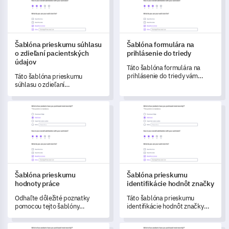
Šablóna prieskumu súhlasu
Šablóna formulára na
o zdieľaní pacientských
prihlásenie do triedy
údajov
Táto šablóna formulára na
prihlásenie do triedy vám
Táto šablóna prieskumu
umožní porozumieť
súhlasu o zdieľaní
preferenciám vašich študentov
pacientských údajov vám
a ich kľúčovým úvahám pri
pomôže pochopiť názory
Šablóna prieskumu hodnoty práce
Šablóna prieskumu identifikác
výbere kurzu.
pacientov na ochranu údajov a
zdieľanie.
Šablóna prieskumu
Šablóna prieskumu
hodnoty práce
identifikácie hodnôt značky
Odhaľte dôležité poznatky
Táto šablóna prieskumu
pomocou tejto šablóny
identifikácie hodnôt značky
prieskumu hodnoty práce,
vám umožňuje zhromaždiť
navrhnutej na pochopenie
údaje a pochopiť, ako vaši
Šablóna prieskumu hodnotenia športového trénera
Šablóna formulára na zarovnan