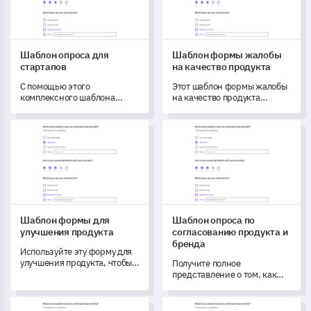
Шаблон опроса для
Шаблон формы жалобы
стартапов
на качество продукта
С помощью этого
Этот шаблон формы жалобы
комплексного шаблона
на качество продукта
опроса для стартапов вы
позволяет вам всесторонне
получите ключевые идеи о
оценить и понять опыт
Шаблон формы для улучшения продукта
Шаблон опроса по согласов
уникальных проблемах,
клиента от покупки продукта
целях и операционных
до его использования.
процессах вашего
предприятия.
Шаблон формы для
Шаблон опроса по
улучшения продукта
согласованию продукта и
бренда
Используйте эту форму для
улучшения продукта, чтобы
Получите полное
собрать данные о
представление о том, как
пользовательском опыте и
ваши клиенты
разработать стратегии
воспринимают
Шаблон формы регистрации на вебинар
Шаблон опроса оценки ими
улучшения продукта.
согласование между вашим