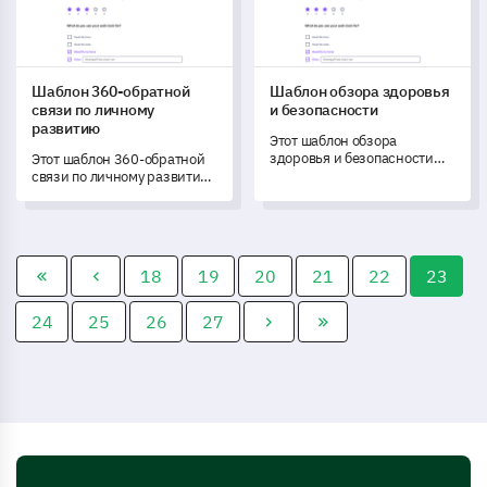
Шаблон 360-обратной
Шаблон обзора здоровья
связи по личному
и безопасности
развитию
Этот шаблон обзора
здоровья и безопасности
Этот шаблон 360-обратной
позволяет вам точно
связи по личному развитию
оценить и понять внедрение
поможет вам всесторонне
и эффективность мер
оценить ваш прогресс в
здоровья и безопасности в
личном развитии для
вашей организации.
раскрытия потенциала
роста.
18
19
20
21
22
23
24
25
26
27