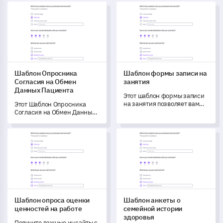
Шаблон Опросника Согласия на Обмен Данных Пациента
Шаблон формы записи на за
Шаблон Опросника
Шаблон формы записи на
Согласия на Обмен
занятия
Данных Пациента
Этот шаблон формы записи
на занятия позволяет вам
Этот Шаблон Опросника
понять предпочтения ваших
Согласия на Обмен Данных
студентов и ключевые
Пациента помогает вам
моменты, которые они
понять взгляды пациентов
Шаблон опроса оценки ценностей на работе
Шаблон анкеты о семейной 
учитывают при выборе
на конфиденциальность
курса.
данных и обмен ими.
Шаблон опроса оценки
Шаблон анкеты о
ценностей на работе
семейной истории
здоровья
Получите важные инсайты с