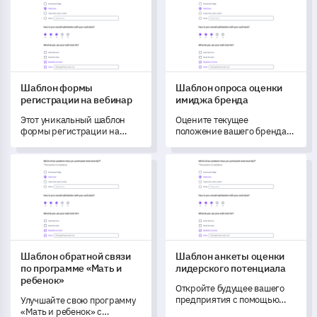
брендом и продуктами с
помощью этого шаблона.
Шаблон формы
Шаблон опроса оценки
регистрации на вебинар
имиджа бренда
Этот уникальный шаблон
Оцените текущее
формы регистрации на
положение вашего бренда
вебинар позволяет вам
на рынке с помощью этого
понять предпочтения и
шаблона опроса оценки
Шаблон обратной связи по программе «Мать и ребенок»
Шаблон анкеты оценки лиде
поведение ваших
имиджа бренда.
участников, предлагая
ключевые идеи для более
индивидуального и
увлекательного опыта.
Шаблон обратной связи
Шаблон анкеты оценки
по программе «Мать и
лидерского потенциала
ребенок»
Откройте будущее вашего
предприятия с помощью
Улучшайте свою программу
этого шаблона анкеты
«Мать и ребенок» с