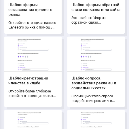
Шаблон формы
Шаблон формы обратной
согласования целевого
связи пользователя сайта
рынка
Этот шаблон 'Форма
обратной связи
Откройте потенциал вашего
пользователя сайта'
целевого рынка с помощью
позволяет вам получить
этого комплексного шаблона
полное представление о
опроса, который стремится
Шаблон регистрации членства в клубе
Шаблон опроса воздействия
поведении пользователей и
понять предпочтения и
взаимодействии с сайтом.
согласования клиентов.
Шаблон регистрации
Шаблон опроса
членства в клубе
воздействия рекламы в
социальных сетях
Откройте более глубокие
инсайты о потенциальных
С помощью этого опроса
членах клуба с помощью
воздействия рекламы в
этого подробного шаблона,
социальных сетях вы
предназначенного для
можете измерить
Шаблон опроса для стартапов
Шаблон формы жалобы на к
настройки
эффективность ваших
персонализированного
онлайн-промоакций и
опыта.
определить области для
улучшения.